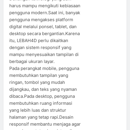
harus mampu mengikuti kebiasaan
pengguna modern.Saat ini, banyak
pengguna mengakses platform
digital melalui ponsel, tablet, dan
desktop secara bergantian.Karena
itu, LEBAH4D perlu dikaitkan
dengan sistem responsif yang
mampu menyesuaikan tampilan di
berbagai ukuran layar.
Pada perangkat mobile, pengguna
membutuhkan tampilan yang
ringan, tombol yang mudah
dijangkau, dan teks yang nyaman
dibaca.Pada desktop, pengguna
membutuhkan ruang informasi
yang lebih luas dan struktur
halaman yang tetap rapi.Desain
responsif membantu menjaga agar