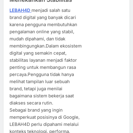
LEBAH4D
menjadi salah satu
brand digital yang banyak dicari
karena pengguna membutuhkan
pengalaman online yang stabil,
mudah dipahami, dan tidak
membingungkan.Dalam ekosistem
digital yang semakin cepat,
stabilitas layanan menjadi faktor
penting untuk membangun rasa
percaya.Pengguna tidak hanya
melihat tampilan luar sebuah
brand, tetapi juga menilai
bagaimana sistem bekerja saat
diakses secara rutin.
Sebagai brand yang ingin
memperkuat posisinya di Google,
LEBAH4D perlu dipahami melalui
konteks teknologi, performa,