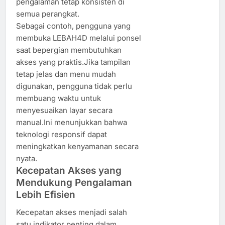
pengalaman tetap konsisten di
semua perangkat.
Sebagai contoh, pengguna yang
membuka LEBAH4D melalui ponsel
saat bepergian membutuhkan
akses yang praktis.Jika tampilan
tetap jelas dan menu mudah
digunakan, pengguna tidak perlu
membuang waktu untuk
menyesuaikan layar secara
manual.Ini menunjukkan bahwa
teknologi responsif dapat
meningkatkan kenyamanan secara
nyata.
Kecepatan Akses yang
Mendukung Pengalaman
Lebih Efisien
Kecepatan akses menjadi salah
satu indikator penting dalam