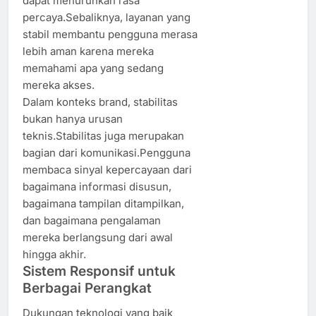
dapat menurunkan rasa
percaya.Sebaliknya, layanan yang
stabil membantu pengguna merasa
lebih aman karena mereka
memahami apa yang sedang
mereka akses.
Dalam konteks brand, stabilitas
bukan hanya urusan
teknis.Stabilitas juga merupakan
bagian dari komunikasi.Pengguna
membaca sinyal kepercayaan dari
bagaimana informasi disusun,
bagaimana tampilan ditampilkan,
dan bagaimana pengalaman
mereka berlangsung dari awal
hingga akhir.
Sistem Responsif untuk
Berbagai Perangkat
Dukungan teknologi yang baik