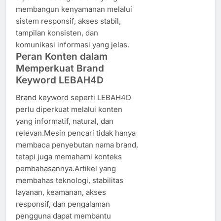
membangun kenyamanan melalui
sistem responsif, akses stabil,
tampilan konsisten, dan
komunikasi informasi yang jelas.
Peran Konten dalam
Memperkuat Brand
Keyword LEBAH4D
Brand keyword seperti LEBAH4D
perlu diperkuat melalui konten
yang informatif, natural, dan
relevan.Mesin pencari tidak hanya
membaca penyebutan nama brand,
tetapi juga memahami konteks
pembahasannya.Artikel yang
membahas teknologi, stabilitas
layanan, keamanan, akses
responsif, dan pengalaman
pengguna dapat membantu