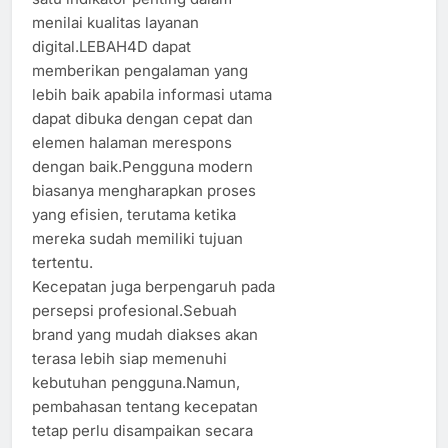
menilai kualitas layanan
digital.LEBAH4D dapat
memberikan pengalaman yang
lebih baik apabila informasi utama
dapat dibuka dengan cepat dan
elemen halaman merespons
dengan baik.Pengguna modern
biasanya mengharapkan proses
yang efisien, terutama ketika
mereka sudah memiliki tujuan
tertentu.
Kecepatan juga berpengaruh pada
persepsi profesional.Sebuah
brand yang mudah diakses akan
terasa lebih siap memenuhi
kebutuhan pengguna.Namun,
pembahasan tentang kecepatan
tetap perlu disampaikan secara