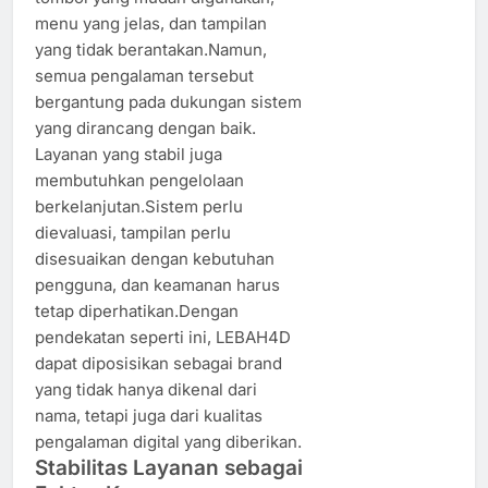
menu yang jelas, dan tampilan
yang tidak berantakan.Namun,
semua pengalaman tersebut
bergantung pada dukungan sistem
yang dirancang dengan baik.
Layanan yang stabil juga
membutuhkan pengelolaan
berkelanjutan.Sistem perlu
dievaluasi, tampilan perlu
disesuaikan dengan kebutuhan
pengguna, dan keamanan harus
tetap diperhatikan.Dengan
pendekatan seperti ini, LEBAH4D
dapat diposisikan sebagai brand
yang tidak hanya dikenal dari
nama, tetapi juga dari kualitas
pengalaman digital yang diberikan.
Stabilitas Layanan sebagai