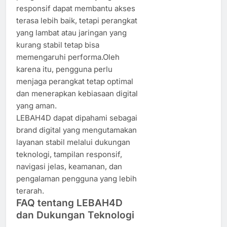
responsif dapat membantu akses
terasa lebih baik, tetapi perangkat
yang lambat atau jaringan yang
kurang stabil tetap bisa
memengaruhi performa.Oleh
karena itu, pengguna perlu
menjaga perangkat tetap optimal
dan menerapkan kebiasaan digital
yang aman.
LEBAH4D dapat dipahami sebagai
brand digital yang mengutamakan
layanan stabil melalui dukungan
teknologi, tampilan responsif,
navigasi jelas, keamanan, dan
pengalaman pengguna yang lebih
terarah.
FAQ tentang LEBAH4D
dan Dukungan Teknologi