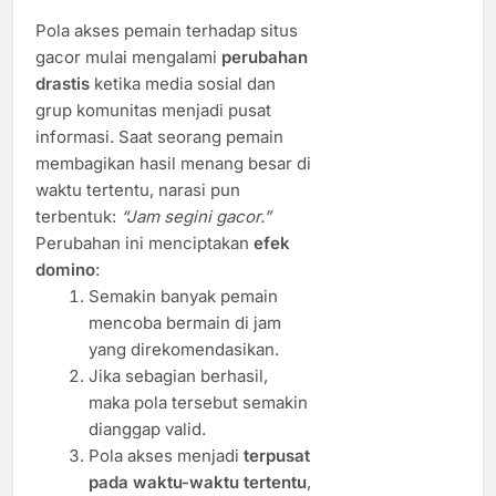
Pola akses pemain terhadap situs
gacor mulai mengalami
perubahan
drastis
ketika media sosial dan
grup komunitas menjadi pusat
informasi. Saat seorang pemain
membagikan hasil menang besar di
waktu tertentu, narasi pun
terbentuk:
“Jam segini gacor.”
Perubahan ini menciptakan
efek
domino
:
Semakin banyak pemain
mencoba bermain di jam
yang direkomendasikan.
Jika sebagian berhasil,
maka pola tersebut semakin
dianggap valid.
Pola akses menjadi
terpusat
pada waktu-waktu tertentu
,