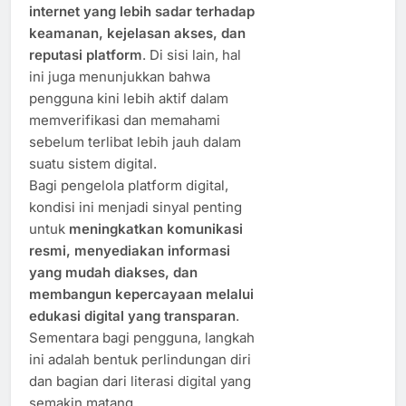
internet yang lebih sadar terhadap
keamanan, kejelasan akses, dan
reputasi platform
. Di sisi lain, hal
ini juga menunjukkan bahwa
pengguna kini lebih aktif dalam
memverifikasi dan memahami
sebelum terlibat lebih jauh dalam
suatu sistem digital.
Bagi pengelola platform digital,
kondisi ini menjadi sinyal penting
untuk
meningkatkan komunikasi
resmi, menyediakan informasi
yang mudah diakses, dan
membangun kepercayaan melalui
edukasi digital yang transparan
.
Sementara bagi pengguna, langkah
ini adalah bentuk perlindungan diri
dan bagian dari literasi digital yang
semakin matang.