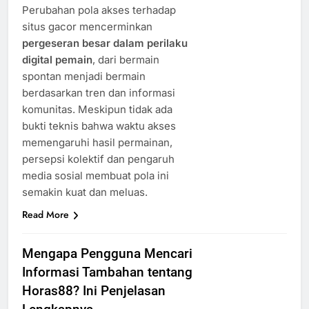
Perubahan pola akses terhadap
situs gacor mencerminkan
pergeseran besar dalam perilaku
digital pemain
, dari bermain
spontan menjadi bermain
berdasarkan tren dan informasi
komunitas. Meskipun tidak ada
bukti teknis bahwa waktu akses
memengaruhi hasil permainan,
persepsi kolektif dan pengaruh
media sosial membuat pola ini
semakin kuat dan meluas.
Read More
Mengapa Pengguna Mencari
Informasi Tambahan tentang
Horas88? Ini Penjelasan