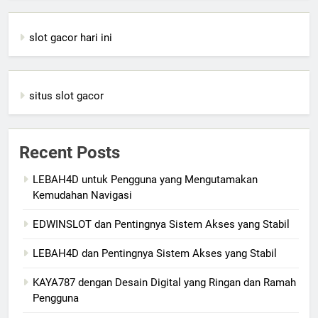
slot gacor hari ini
situs slot gacor
Recent Posts
LEBAH4D untuk Pengguna yang Mengutamakan
Kemudahan Navigasi
EDWINSLOT dan Pentingnya Sistem Akses yang Stabil
LEBAH4D dan Pentingnya Sistem Akses yang Stabil
KAYA787 dengan Desain Digital yang Ringan dan Ramah
Pengguna