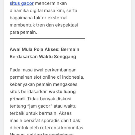
situs gacor
mencerminkan
dinamika digital masa kini, serta
bagaimana faktor eksternal
membentuk tren dan ekspektasi
para pemain.
Awal Mula Pola Akses: Bermain
Berdasarkan Waktu Senggang
Pada masa awal perkembangan
permainan slot online di Indonesia,
kebanyakan pemain mengakses
situs berdasarkan
waktu luang
pribadi
. Tidak banyak diskusi
tentang “jam gacor” atau waktu
terbaik untuk bermain. Akses
masih bersifat sporadis dan tidak
dibentuk oleh referensi komunitas.
Namun, seiring bertambahnya