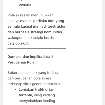
pemain
Pola akses ini menunjukkan
adanya
evolusi perilaku dari yang
semula kasual menjadi terstruktur
dan berbasis strategi komunitas
,
walaupun tidak selalu berdasar
data objektif.
Dampak dan Implikasi dari
Perubahan Pola Ini
Beberapa dampak yang terlihat
dari perubahan pola akses
terhadap situs gacor antara lain:
Lonjakan trafik di jam
tertentu
, yang kadang
menyebabkan loading