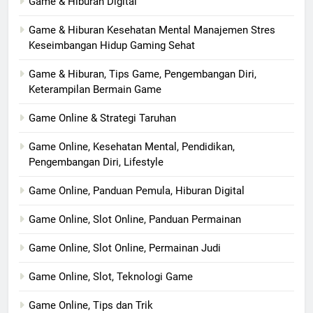
Game & Hiburan Digital
Game & Hiburan Kesehatan Mental Manajemen Stres
Keseimbangan Hidup Gaming Sehat
Game & Hiburan, Tips Game, Pengembangan Diri,
Keterampilan Bermain Game
Game Online & Strategi Taruhan
Game Online, Kesehatan Mental, Pendidikan,
Pengembangan Diri, Lifestyle
Game Online, Panduan Pemula, Hiburan Digital
Game Online, Slot Online, Panduan Permainan
Game Online, Slot Online, Permainan Judi
Game Online, Slot, Teknologi Game
Game Online, Tips dan Trik