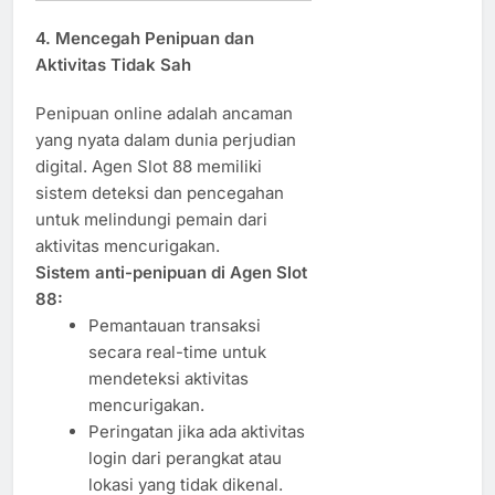
4. Mencegah Penipuan dan
Aktivitas Tidak Sah
Penipuan online adalah ancaman
yang nyata dalam dunia perjudian
digital. Agen Slot 88 memiliki
sistem deteksi dan pencegahan
untuk melindungi pemain dari
aktivitas mencurigakan.
Sistem anti-penipuan di Agen Slot
88:
Pemantauan transaksi
secara real-time untuk
mendeteksi aktivitas
mencurigakan.
Peringatan jika ada aktivitas
login dari perangkat atau
lokasi yang tidak dikenal.