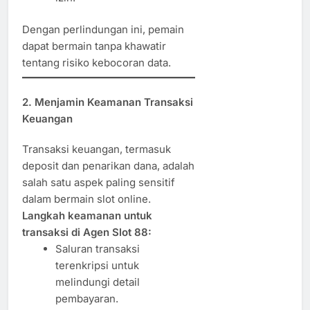
Dengan perlindungan ini, pemain
dapat bermain tanpa khawatir
tentang risiko kebocoran data.
2. Menjamin Keamanan Transaksi
Keuangan
Transaksi keuangan, termasuk
deposit dan penarikan dana, adalah
salah satu aspek paling sensitif
dalam bermain slot online.
Langkah keamanan untuk
transaksi di Agen Slot 88:
Saluran transaksi
terenkripsi untuk
melindungi detail
pembayaran.