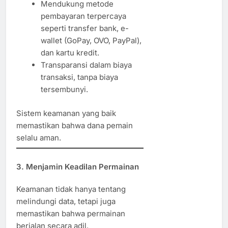
Mendukung metode
pembayaran terpercaya
seperti transfer bank, e-
wallet (GoPay, OVO, PayPal),
dan kartu kredit.
Transparansi dalam biaya
transaksi, tanpa biaya
tersembunyi.
Sistem keamanan yang baik
memastikan bahwa dana pemain
selalu aman.
3. Menjamin Keadilan Permainan
Keamanan tidak hanya tentang
melindungi data, tetapi juga
memastikan bahwa permainan
berjalan secara adil.