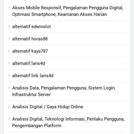
Akses Mobile Responsif, Pengalaman Pengguna Digital,
Optimasi Smartphone, Keamanan Akses Harian
alternatif edwinslot
alternatif horas88
alternatif kaya787
alternatif laris4d
alternatif link laris4d
Analisis Data, Pengalaman Pengguna, Sistem Login,
Infrastruktur Server
Analisis Digital / Gaya Hidup Online
Analisis Digital, Teknologi Informasi, Perilaku Pengguna,
Pengembangan Platform