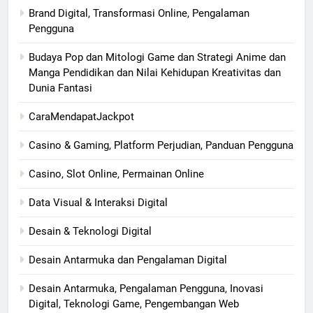
Brand Digital, Transformasi Online, Pengalaman
Pengguna
Budaya Pop dan Mitologi Game dan Strategi Anime dan
Manga Pendidikan dan Nilai Kehidupan Kreativitas dan
Dunia Fantasi
CaraMendapatJackpot
Casino & Gaming, Platform Perjudian, Panduan Pengguna
Casino, Slot Online, Permainan Online
Data Visual & Interaksi Digital
Desain & Teknologi Digital
Desain Antarmuka dan Pengalaman Digital
Desain Antarmuka, Pengalaman Pengguna, Inovasi
Digital, Teknologi Game, Pengembangan Web