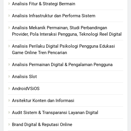
Analisis Fitur & Strategi Bermain
Analisis Infrastruktur dan Performa Sistem
Analisis Mekanik Permainan, Studi Perbandingan
Provider, Pola Interaksi Pengguna, Teknologi Reel Digital
Analisis Perilaku Digital Psikologi Pengguna Edukasi
Game Online Tren Pencarian
Analisis Permainan Digital & Pengalaman Pengguna
Analisis Slot
AndroidVSiOS
Arsitektur Konten dan Informasi
Audit Sistem & Transparansi Layanan Digital
Brand Digital & Reputasi Online