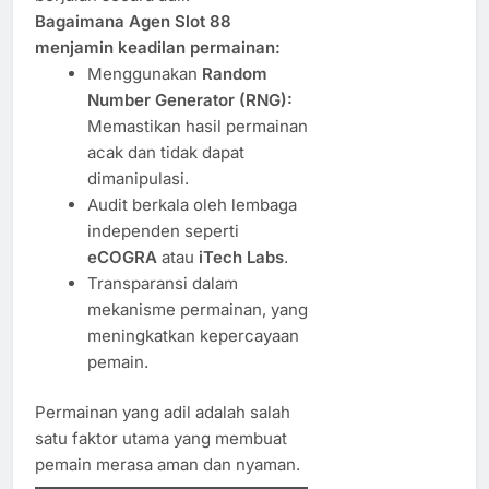
Bagaimana Agen Slot 88
menjamin keadilan permainan:
Menggunakan
Random
Number Generator (RNG):
Memastikan hasil permainan
acak dan tidak dapat
dimanipulasi.
Audit berkala oleh lembaga
independen seperti
eCOGRA
atau
iTech Labs
.
Transparansi dalam
mekanisme permainan, yang
meningkatkan kepercayaan
pemain.
Permainan yang adil adalah salah
satu faktor utama yang membuat
pemain merasa aman dan nyaman.