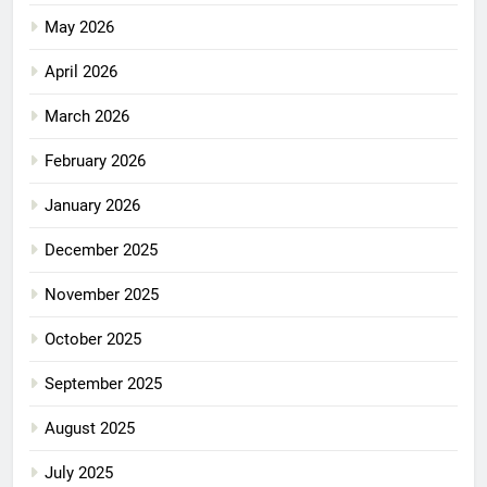
May 2026
April 2026
March 2026
February 2026
January 2026
December 2025
November 2025
October 2025
September 2025
August 2025
July 2025