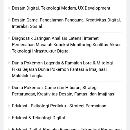
Desain Digital, Teknologi Modern, UX Development
Desain Game, Pengalaman Pengguna, Kreativitas Digital,
Interaksi Sosial
Diagnostik Jaringan Analisis Latensi Internet
Pemecahan Masalah Koneksi Monitoring Kualitas Akses
Teknologi Infrastruktur Digital
Dunia Pokémon Legenda & Ramalan Lore & Mitologi
Fiksi Sejarah Dunia Pokémon Fantasi & Imajinasi
Makhluk Langka
Dunia Pokémon, Game dan Hiburan, Strategi
Pertarungan, Kreativitas Desain, Fantasi dan Imajinasi
Edukasi · Psikologi Perilaku · Strategi Permainan
Edukasi & Teknologi Digital
Edukasi Digital, Perilaku Pengguna, Teknologi Permainan