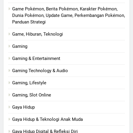
Game Pokémon, Berita Pokémon, Karakter Pokémon,
Dunia Pokémon, Update Game, Perkembangan Pokémon,
Panduan Strategi
Game, Hiburan, Teknologi
Gaming
Gaming & Entertainment
Gaming Technology & Audio
Gaming, Lifestyle
Gaming, Slot Online
Gaya Hidup
Gaya Hidup & Teknologi Anak Muda
Gaya Hidup Digital & Refleksi Diri