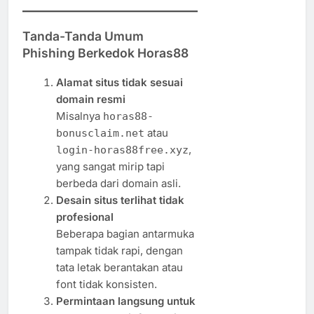
Tanda-Tanda Umum
Phishing Berkedok Horas88
Alamat situs tidak sesuai
domain resmi
Misalnya
horas88-
atau
bonusclaim.net
,
login-horas88free.xyz
yang sangat mirip tapi
berbeda dari domain asli.
Desain situs terlihat tidak
profesional
Beberapa bagian antarmuka
tampak tidak rapi, dengan
tata letak berantakan atau
font tidak konsisten.
Permintaan langsung untuk