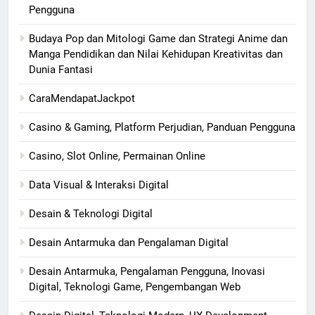
Pengguna
Budaya Pop dan Mitologi Game dan Strategi Anime dan
Manga Pendidikan dan Nilai Kehidupan Kreativitas dan
Dunia Fantasi
CaraMendapatJackpot
Casino & Gaming, Platform Perjudian, Panduan Pengguna
Casino, Slot Online, Permainan Online
Data Visual & Interaksi Digital
Desain & Teknologi Digital
Desain Antarmuka dan Pengalaman Digital
Desain Antarmuka, Pengalaman Pengguna, Inovasi
Digital, Teknologi Game, Pengembangan Web