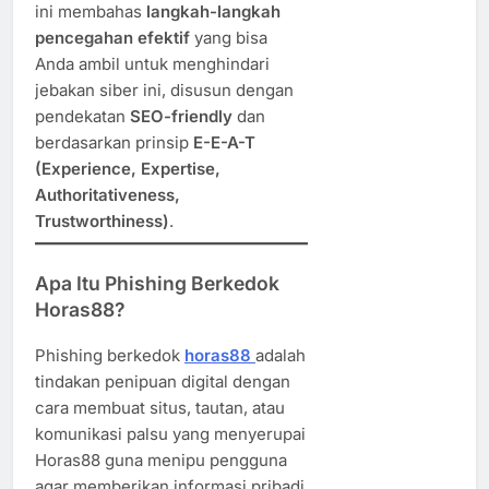
ini membahas
langkah-langkah
pencegahan efektif
yang bisa
Anda ambil untuk menghindari
jebakan siber ini, disusun dengan
pendekatan
SEO-friendly
dan
berdasarkan prinsip
E-E-A-T
(Experience, Expertise,
Authoritativeness,
Trustworthiness)
.
Apa Itu Phishing Berkedok
Horas88?
Phishing berkedok
horas88
adalah
tindakan penipuan digital dengan
cara membuat situs, tautan, atau
komunikasi palsu yang menyerupai
Horas88 guna menipu pengguna
agar memberikan informasi pribadi