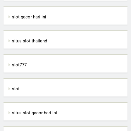
slot gacor hari ini
situs slot thailand
slot777
slot
situs slot gacor hari ini