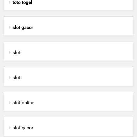
toto togel
slot gacor
slot
slot
slot online
slot gacor