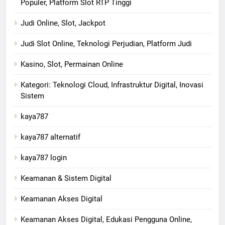
Populer, Platform Slot RTP Tinggi
Judi Online, Slot, Jackpot
Judi Slot Online, Teknologi Perjudian, Platform Judi
Kasino, Slot, Permainan Online
Kategori: Teknologi Cloud, Infrastruktur Digital, Inovasi
Sistem
kaya787
kaya787 alternatif
kaya787 login
Keamanan & Sistem Digital
Keamanan Akses Digital
Keamanan Akses Digital, Edukasi Pengguna Online,