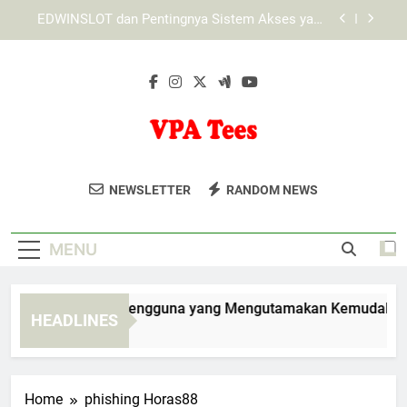
Skip
LEBAH4D dan Pentingnya Sistem Akses yang
to
Stabil
content
KAYA787 dengan Desain Digital yang Ringan dan
Ramah Pengguna
LEBAH4D untuk Pengguna yang Mengutamakan
Kemudahan Navigasi
EDWINSLOT dan Pentingnya Sistem Akses yang
Stabil
VPA Tees
Tampil Gaya Dengan Kaus Trendy Dari
LEBAH4D dan Pentingnya Sistem Akses yang
NEWSLETTER
RANDOM NEWS
Stabil
VPA Tees. Temukan Berbagai Desain
KAYA787 dengan Desain Digital yang Ringan dan
Menarik Yang Cocok Untuk Setiap
Ramah Pengguna
MENU
Suasana.
EBAH4D untuk Pengguna yang Mengutamakan Kemudahan Nav
HEADLINES
Weeks Ago
Home
phishing Horas88