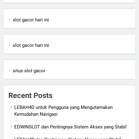
slot gacor hari ini
slot gacor hari ini
situs slot gacor
Recent Posts
LEBAH4D untuk Pengguna yang Mengutamakan
Kemudahan Navigasi
EDWINSLOT dan Pentingnya Sistem Akses yang Stabil