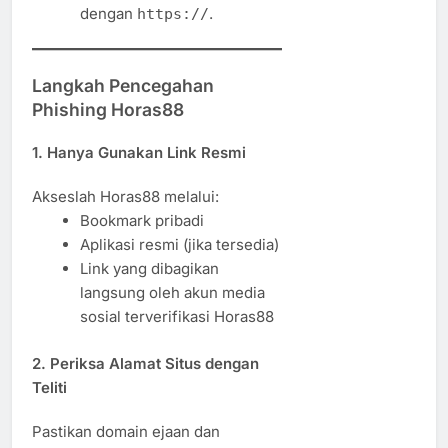
dengan
.
https://
Langkah Pencegahan
Phishing Horas88
1.
Hanya Gunakan Link Resmi
Akseslah Horas88 melalui:
Bookmark pribadi
Aplikasi resmi (jika tersedia)
Link yang dibagikan
langsung oleh akun media
sosial terverifikasi Horas88
2.
Periksa Alamat Situs dengan
Teliti
Pastikan domain ejaan dan