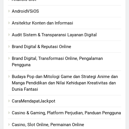
AndroidVSiOS
Arsitektur Konten dan Informasi
Audit Sistem & Transparansi Layanan Digital
Brand Digital & Reputasi Online
Brand Digital, Transformasi Online, Pengalaman
Pengguna
Budaya Pop dan Mitologi Game dan Strategi Anime dan
Manga Pendidikan dan Nilai Kehidupan Kreativitas dan
Dunia Fantasi
CaraMendapatJackpot
Casino & Gaming, Platform Perjudian, Panduan Pengguna
Casino, Slot Online, Permainan Online