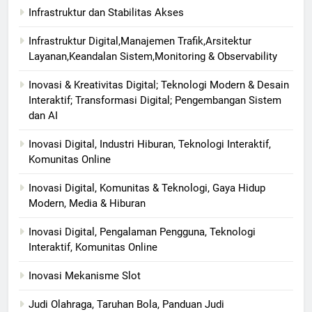
Infrastruktur dan Stabilitas Akses
Infrastruktur Digital,Manajemen Trafik,Arsitektur
Layanan,Keandalan Sistem,Monitoring & Observability
Inovasi & Kreativitas Digital; Teknologi Modern & Desain
Interaktif; Transformasi Digital; Pengembangan Sistem
dan AI
Inovasi Digital, Industri Hiburan, Teknologi Interaktif,
Komunitas Online
Inovasi Digital, Komunitas & Teknologi, Gaya Hidup
Modern, Media & Hiburan
Inovasi Digital, Pengalaman Pengguna, Teknologi
Interaktif, Komunitas Online
Inovasi Mekanisme Slot
Judi Olahraga, Taruhan Bola, Panduan Judi