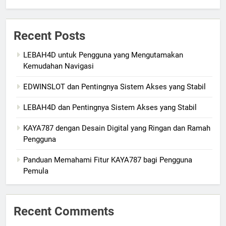
Recent Posts
LEBAH4D untuk Pengguna yang Mengutamakan
Kemudahan Navigasi
EDWINSLOT dan Pentingnya Sistem Akses yang Stabil
LEBAH4D dan Pentingnya Sistem Akses yang Stabil
KAYA787 dengan Desain Digital yang Ringan dan Ramah
Pengguna
Panduan Memahami Fitur KAYA787 bagi Pengguna
Pemula
Recent Comments