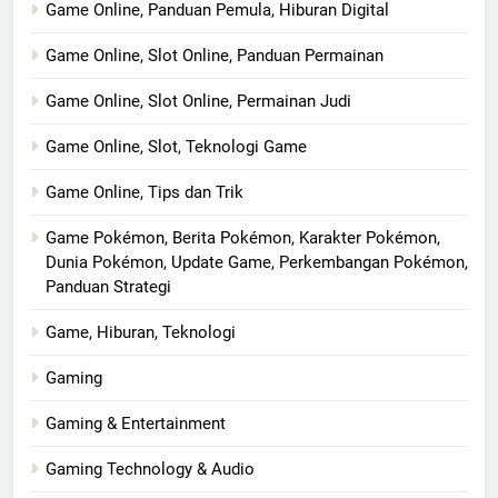
Game Online, Panduan Pemula, Hiburan Digital
Game Online, Slot Online, Panduan Permainan
Game Online, Slot Online, Permainan Judi
Game Online, Slot, Teknologi Game
Game Online, Tips dan Trik
Game Pokémon, Berita Pokémon, Karakter Pokémon,
Dunia Pokémon, Update Game, Perkembangan Pokémon,
Panduan Strategi
Game, Hiburan, Teknologi
Gaming
Gaming & Entertainment
Gaming Technology & Audio