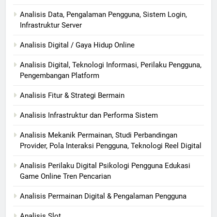
Analisis Data, Pengalaman Pengguna, Sistem Login,
Infrastruktur Server
Analisis Digital / Gaya Hidup Online
Analisis Digital, Teknologi Informasi, Perilaku Pengguna,
Pengembangan Platform
Analisis Fitur & Strategi Bermain
Analisis Infrastruktur dan Performa Sistem
Analisis Mekanik Permainan, Studi Perbandingan
Provider, Pola Interaksi Pengguna, Teknologi Reel Digital
Analisis Perilaku Digital Psikologi Pengguna Edukasi
Game Online Tren Pencarian
Analisis Permainan Digital & Pengalaman Pengguna
Analisis Slot