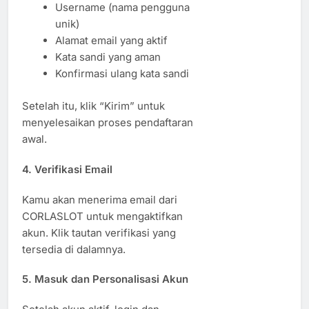
Username (nama pengguna
unik)
Alamat email yang aktif
Kata sandi yang aman
Konfirmasi ulang kata sandi
Setelah itu, klik “Kirim” untuk
menyelesaikan proses pendaftaran
awal.
4. Verifikasi Email
Kamu akan menerima email dari
CORLASLOT untuk mengaktifkan
akun. Klik tautan verifikasi yang
tersedia di dalamnya.
5. Masuk dan Personalisasi Akun