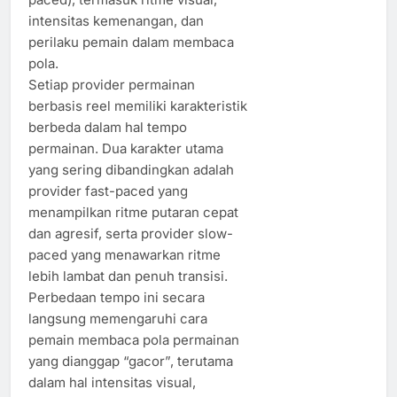
intensitas kemenangan, dan
perilaku pemain dalam membaca
pola.
Setiap provider permainan
berbasis reel memiliki karakteristik
berbeda dalam hal tempo
permainan. Dua karakter utama
yang sering dibandingkan adalah
provider fast-paced yang
menampilkan ritme putaran cepat
dan agresif, serta provider slow-
paced yang menawarkan ritme
lebih lambat dan penuh transisi.
Perbedaan tempo ini secara
langsung memengaruhi cara
pemain membaca pola permainan
yang dianggap “gacor”, terutama
dalam hal intensitas visual,