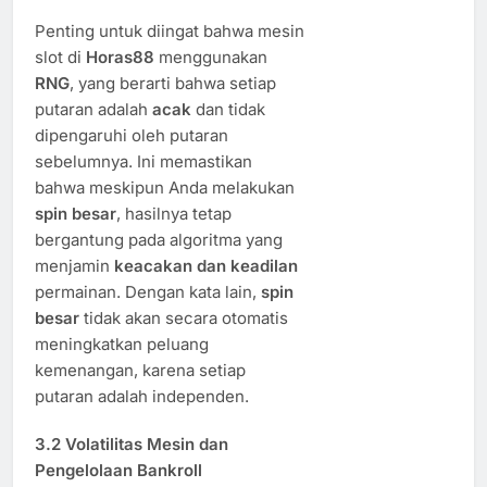
Penting untuk diingat bahwa mesin
slot di
Horas88
menggunakan
RNG
, yang berarti bahwa setiap
putaran adalah
acak
dan tidak
dipengaruhi oleh putaran
sebelumnya. Ini memastikan
bahwa meskipun Anda melakukan
spin besar
, hasilnya tetap
bergantung pada algoritma yang
menjamin
keacakan dan keadilan
permainan. Dengan kata lain,
spin
besar
tidak akan secara otomatis
meningkatkan peluang
kemenangan, karena setiap
putaran adalah independen.
3.2
Volatilitas Mesin dan
Pengelolaan Bankroll