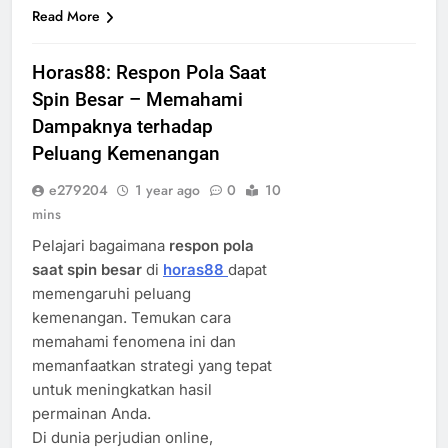
Read More
Horas88: Respon Pola Saat
Spin Besar – Memahami
Dampaknya terhadap
Peluang Kemenangan
e279204
1 year ago
0
10
mins
Pelajari bagaimana
respon pola
saat spin besar
di
horas88
dapat
memengaruhi peluang
kemenangan. Temukan cara
memahami fenomena ini dan
memanfaatkan strategi yang tepat
untuk meningkatkan hasil
permainan Anda.
Di dunia perjudian online,