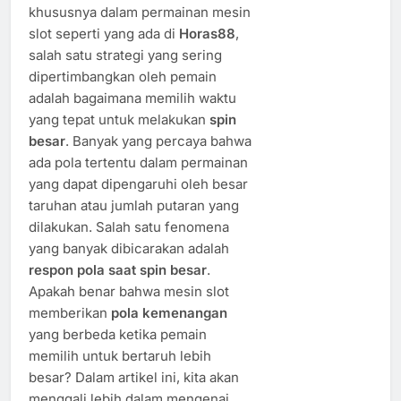
khususnya dalam permainan mesin
slot seperti yang ada di
Horas88
,
salah satu strategi yang sering
dipertimbangkan oleh pemain
adalah bagaimana memilih waktu
yang tepat untuk melakukan
spin
besar
. Banyak yang percaya bahwa
ada pola tertentu dalam permainan
yang dapat dipengaruhi oleh besar
taruhan atau jumlah putaran yang
dilakukan. Salah satu fenomena
yang banyak dibicarakan adalah
respon pola saat spin besar
.
Apakah benar bahwa mesin slot
memberikan
pola kemenangan
yang berbeda ketika pemain
memilih untuk bertaruh lebih
besar? Dalam artikel ini, kita akan
menggali lebih dalam mengenai