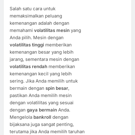
Salah satu cara untuk
memaksimalkan peluang
kemenangan adalah dengan
memahami
volatilitas mesin
yang
Anda pilih. Mesin dengan
volatilitas tinggi
memberikan
kemenangan besar yang lebih
jarang, sementara mesin dengan
volatilitas rendah
memberikan
kemenangan kecil yang lebih
sering. Jika Anda memilih untuk
bermain dengan
spin besar
,
pastikan Anda memilih mesin
dengan volatilitas yang sesuai
dengan
gaya bermain
Anda.
Mengelola
bankroll
dengan
bijaksana juga sangat penting,
terutama jika Anda memilih taruhan