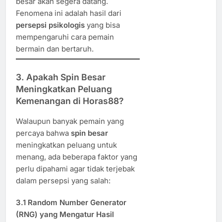
besar akan segera datang.
Fenomena ini adalah hasil dari
persepsi psikologis
yang bisa
mempengaruhi cara pemain
bermain dan bertaruh.
3.
Apakah Spin Besar
Meningkatkan Peluang
Kemenangan di Horas88?
Walaupun banyak pemain yang
percaya bahwa
spin besar
meningkatkan peluang untuk
menang, ada beberapa faktor yang
perlu dipahami agar tidak terjebak
dalam persepsi yang salah:
3.1
Random Number Generator
(RNG) yang Mengatur Hasil