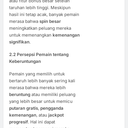
atau fitur bonus besar setelah
taruhan lebih tinggi. Meskipun
hasil ini tetap acak, banyak pemain
merasa bahwa
spin besar
meningkatkan peluang mereka
untuk memenangkan
kemenangan
signifikan
.
2.2
Persepsi Pemain tentang
Keberuntungan
Pemain yang memilih untuk
bertaruh lebih banyak sering kali
merasa bahwa mereka lebih
beruntung
atau memiliki peluang
yang lebih besar untuk memicu
putaran gratis
,
pengganda
kemenangan
, atau
jackpot
progresif
. Hal ini dapat