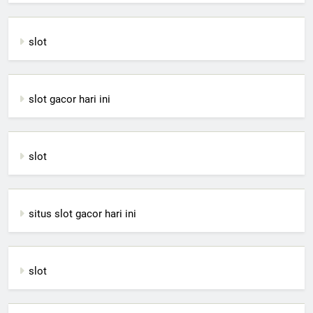
slot
slot gacor hari ini
slot
situs slot gacor hari ini
slot