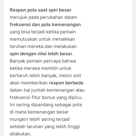
Respon pola saat spin besar
merujuk pada perubahan dalam
frekuensi dan pola kemenangan
yang bisa terjadi ketika pemain
memutuskan untuk menaikkan
taruhan mereka dan melakukan
spin dengan nilai lebih besar
.
Banyak pemain percaya bahwa
ketika mereka memilih untuk
bertaruh lebih banyak, mesin slot
akan memberikan
respon berbeda
dalam hal jumlah kemenangan atau
frekuensi fitur bonus yang dipicu.
Ini sering dipandang sebagai pola
di mana kemenangan besar
mungkin lebih sering terjadi
setelah taruhan yang lebih tinggi
dilakukan.