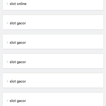
slot online
slot gacor
slot gacor
slot gacor
slot gacor
slot gacor