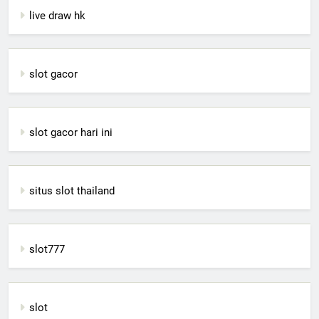
live draw hk
slot gacor
slot gacor hari ini
situs slot thailand
slot777
slot