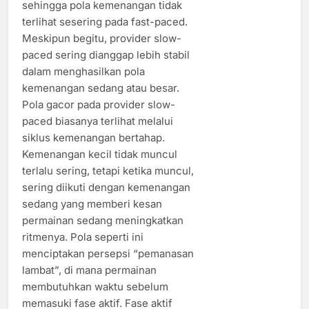
sehingga pola kemenangan tidak
terlihat sesering pada fast-paced.
Meskipun begitu, provider slow-
paced sering dianggap lebih stabil
dalam menghasilkan pola
kemenangan sedang atau besar.
Pola gacor pada provider slow-
paced biasanya terlihat melalui
siklus kemenangan bertahap.
Kemenangan kecil tidak muncul
terlalu sering, tetapi ketika muncul,
sering diikuti dengan kemenangan
sedang yang memberi kesan
permainan sedang meningkatkan
ritmenya. Pola seperti ini
menciptakan persepsi “pemanasan
lambat”, di mana permainan
membutuhkan waktu sebelum
memasuki fase aktif. Fase aktif