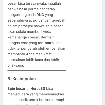
besar
bisa terasa nyata, ingatlah
bahwa hasil permainan tetap
bergantung pada
RNG
yang
sepenuhnya acak. Jangan terjebak
dalam persepsi bahwa
spin besar
akan selalu memberi Anda
kemenangan besar. Bermain
dengan cara yang
terkontrol
dan
tidak terpengaruh oleh
emosi
akan
membantu Anda menikmati
permainan lebih lama dan lebih
bijaksana.
5.
Kesimpulan
Spin besar
di
Horas88
bisa
menjadi cara yang menyenangkan
dan menarik untuk bermain, tetapi