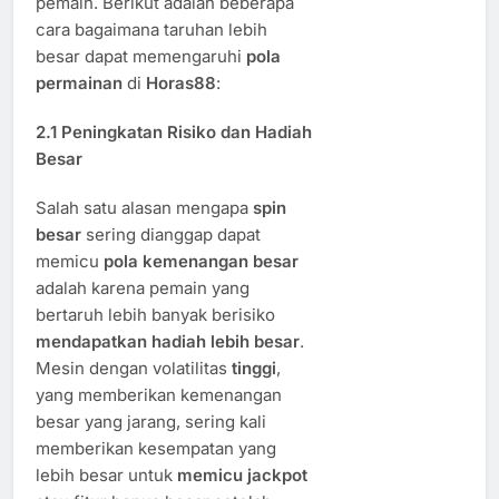
pemain. Berikut adalah beberapa
cara bagaimana taruhan lebih
besar dapat memengaruhi
pola
permainan
di
Horas88
:
2.1
Peningkatan Risiko dan Hadiah
Besar
Salah satu alasan mengapa
spin
besar
sering dianggap dapat
memicu
pola kemenangan besar
adalah karena pemain yang
bertaruh lebih banyak berisiko
mendapatkan hadiah lebih besar
.
Mesin dengan volatilitas
tinggi
,
yang memberikan kemenangan
besar yang jarang, sering kali
memberikan kesempatan yang
lebih besar untuk
memicu jackpot