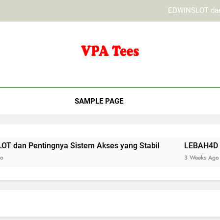
EDWINSLOT dan 
LEBAH4D dan 
KAYA787 dengan Desain Dig
 Tees
LEBAH4D untuk Pengguna yan
ya Dengan Kaus Trendy Dari VPA Tees. Temukan Berbagai Desa
EDWINSLOT dan 
SAMPLE PAGE
LEBAH4D dan 
KAYA787 dengan Desain Dig
ingnya Sistem Akses yang Stabil
LEBAH4D dan Pentingn
3 Weeks Ago