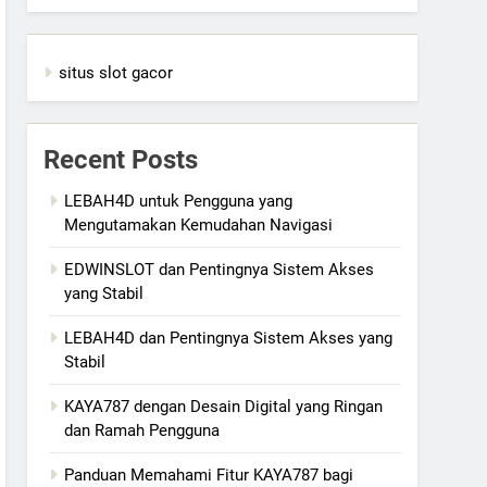
situs slot gacor
Recent Posts
LEBAH4D untuk Pengguna yang
Mengutamakan Kemudahan Navigasi
EDWINSLOT dan Pentingnya Sistem Akses
yang Stabil
LEBAH4D dan Pentingnya Sistem Akses yang
Stabil
KAYA787 dengan Desain Digital yang Ringan
dan Ramah Pengguna
Panduan Memahami Fitur KAYA787 bagi