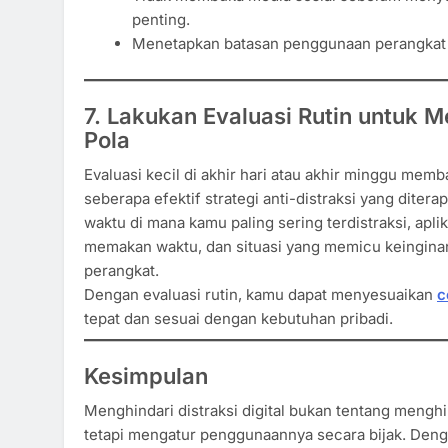
penting.
Menetapkan batasan penggunaan perangkat 
7. Lakukan Evaluasi Rutin untuk 
Pola
Evaluasi kecil di akhir hari atau akhir minggu mem
seberapa efektif strategi anti-distraksi yang ditera
waktu di mana kamu paling sering terdistraksi, apli
memakan waktu, dan situasi yang memicu keingin
perangkat.
Dengan evaluasi rutin, kamu dapat menyesuaikan
c
tepat dan sesuai dengan kebutuhan pribadi.
Kesimpulan
Menghindari distraksi digital bukan tentang menghi
tetapi mengatur penggunaannya secara bijak. De