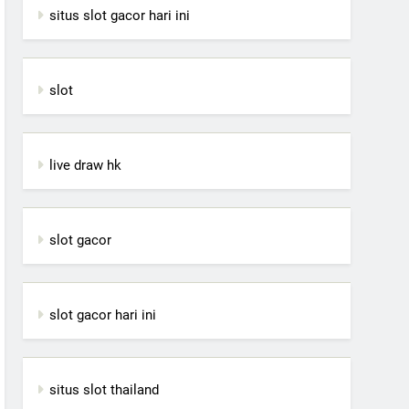
situs slot gacor hari ini
slot
live draw hk
slot gacor
slot gacor hari ini
situs slot thailand