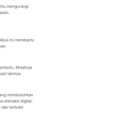
antu mengurangi
asan.
Siklus ini membantu
han.
tertentu. Misalnya
asi lainnya.
 yang membutuhkan
distraksi digital.
 dan terbukti