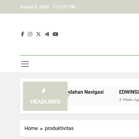
Skip
August 8, 2026
7:21:52 PM
to
content
VPA
Tampil Ga
engutamakan Kemudahan Navigasi
EDWINSLOT dan Pent
3 Weeks Ago
HEADLINES
Home
produktivitas