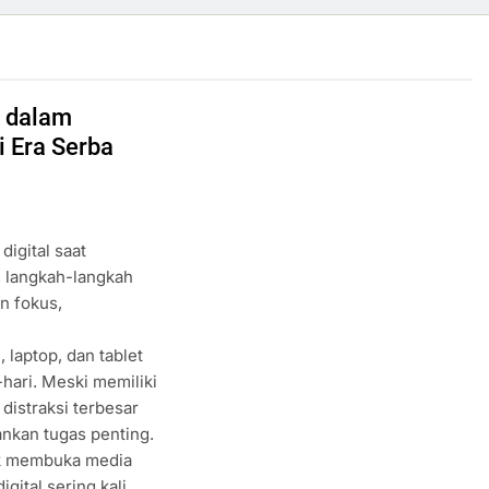
l dalam
i Era Serba
digital saat
s langkah-langkah
n fokus,
, laptop, dan tablet
-hari. Meski memiliki
distraksi terbesar
nkan tugas penting.
uk membuka media
igital sering kali