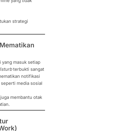
nline yang tidak
ukan strategi
 Mematikan
si yang masuk setiap
isturb
terbukti sangat
ematikan notifikasi
seperti media sosial
i juga membantu otak
tian.
tur
Work)