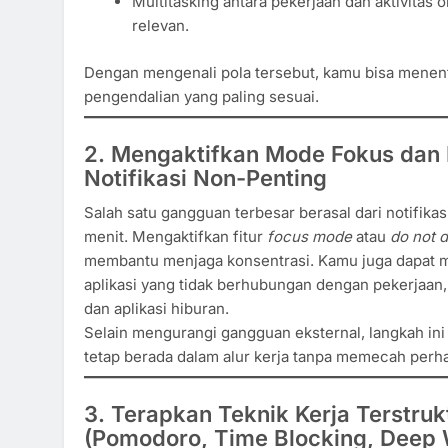
Multitasking antara pekerjaan dan aktivitas o
relevan.
Dengan mengenali pola tersebut, kamu bisa menent
pengendalian yang paling sesuai.
2. Mengaktifkan Mode Fokus dan
Notifikasi Non-Penting
Salah satu gangguan terbesar berasal dari notifika
menit. Mengaktifkan fitur
focus mode
atau
do not d
membantu menjaga konsentrasi. Kamu juga dapat m
aplikasi yang tidak berhubungan dengan pekerjaan, 
dan aplikasi hiburan.
Selain mengurangi gangguan eksternal, langkah in
tetap berada dalam alur kerja tanpa memecah perha
3. Terapkan Teknik Kerja Terstruk
(Pomodoro, Time Blocking, Deep 