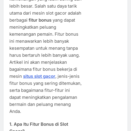
lebih besar. Salah satu daya tarik
utama dari mesin slot gacor adalah
berbagai
fitur bonus
yang dapat
meningkatkan peluang
kemenangan pemain. Fitur bonus
ini menawarkan lebih banyak
kesempatan untuk menang tanpa
harus bertaruh lebih banyak uang.
Artikel ini akan menjelaskan
bagaimana fitur bonus bekerja di
mesin
situs slot gacor
, jenis-jenis
fitur bonus yang sering ditemukan,
serta bagaimana fitur-fitur ini
dapat meningkatkan pengalaman
bermain dan peluang menang
Anda.
1.
Apa Itu Fitur Bonus di Slot