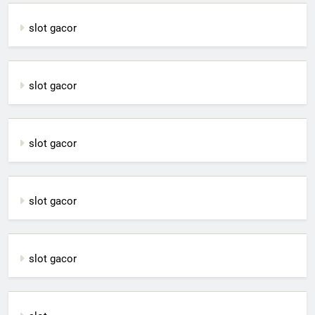
slot gacor
slot gacor
slot gacor
slot gacor
slot gacor