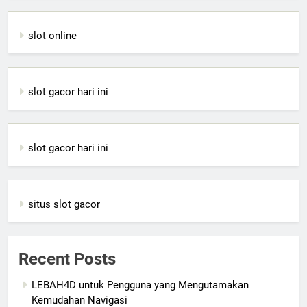
slot online
slot gacor hari ini
slot gacor hari ini
situs slot gacor
Recent Posts
LEBAH4D untuk Pengguna yang Mengutamakan
Kemudahan Navigasi