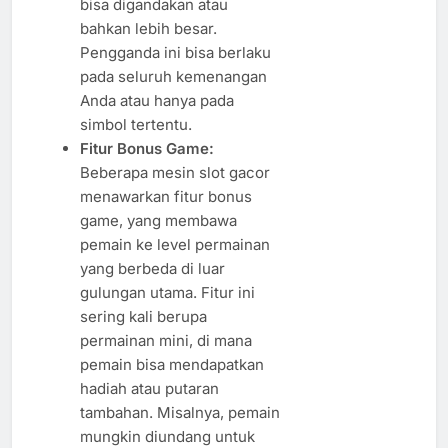
bisa digandakan atau
bahkan lebih besar.
Pengganda ini bisa berlaku
pada seluruh kemenangan
Anda atau hanya pada
simbol tertentu.
Fitur Bonus Game:
Beberapa mesin slot gacor
menawarkan fitur bonus
game, yang membawa
pemain ke level permainan
yang berbeda di luar
gulungan utama. Fitur ini
sering kali berupa
permainan mini, di mana
pemain bisa mendapatkan
hadiah atau putaran
tambahan. Misalnya, pemain
mungkin diundang untuk