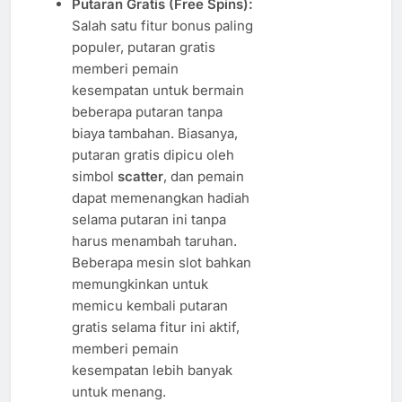
Putaran Gratis (Free Spins):
Salah satu fitur bonus paling
populer, putaran gratis
memberi pemain
kesempatan untuk bermain
beberapa putaran tanpa
biaya tambahan. Biasanya,
putaran gratis dipicu oleh
simbol
scatter
, dan pemain
dapat memenangkan hadiah
selama putaran ini tanpa
harus menambah taruhan.
Beberapa mesin slot bahkan
memungkinkan untuk
memicu kembali putaran
gratis selama fitur ini aktif,
memberi pemain
kesempatan lebih banyak
untuk menang.