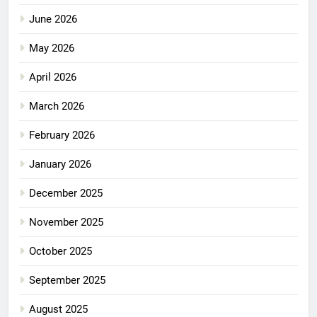
June 2026
May 2026
April 2026
March 2026
February 2026
January 2026
December 2025
November 2025
October 2025
September 2025
August 2025