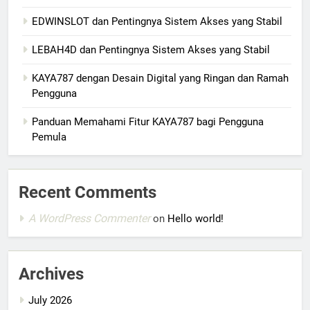
EDWINSLOT dan Pentingnya Sistem Akses yang Stabil
LEBAH4D dan Pentingnya Sistem Akses yang Stabil
KAYA787 dengan Desain Digital yang Ringan dan Ramah
Pengguna
Panduan Memahami Fitur KAYA787 bagi Pengguna
Pemula
Recent Comments
A WordPress Commenter
on
Hello world!
Archives
July 2026