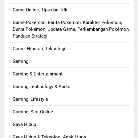
Game Online, Tips dan Trik
Game Pokémon, Berita Pokémon, Karakter Pokémon,
Dunia Pokémon, Update Game, Perkembangan Pokémon,
Panduan Strategi
Game, Hiburan, Teknologi
Gaming
Gaming & Entertainment
Gaming Technology & Audio
Gaming, Lifestyle
Gaming, Slot Online
Gaya Hidup
Gaya Hidup & Teknologi Anak Muda