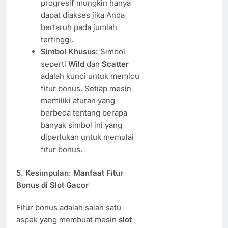
progresif mungkin hanya
dapat diakses jika Anda
bertaruh pada jumlah
tertinggi.
Simbol Khusus:
Simbol
seperti
Wild
dan
Scatter
adalah kunci untuk memicu
fitur bonus. Setiap mesin
memiliki aturan yang
berbeda tentang berapa
banyak simbol ini yang
diperlukan untuk memulai
fitur bonus.
5.
Kesimpulan: Manfaat Fitur
Bonus di Slot Gacor
Fitur bonus adalah salah satu
aspek yang membuat mesin
slot