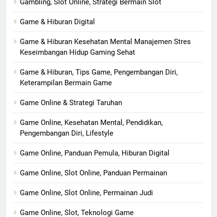
Gambling, Slot Online, Strategi Bermain Slot
Game & Hiburan Digital
Game & Hiburan Kesehatan Mental Manajemen Stres
Keseimbangan Hidup Gaming Sehat
Game & Hiburan, Tips Game, Pengembangan Diri,
Keterampilan Bermain Game
Game Online & Strategi Taruhan
Game Online, Kesehatan Mental, Pendidikan,
Pengembangan Diri, Lifestyle
Game Online, Panduan Pemula, Hiburan Digital
Game Online, Slot Online, Panduan Permainan
Game Online, Slot Online, Permainan Judi
Game Online, Slot, Teknologi Game