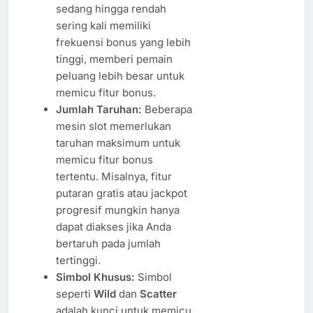
sedang hingga rendah
sering kali memiliki
frekuensi bonus yang lebih
tinggi, memberi pemain
peluang lebih besar untuk
memicu fitur bonus.
Jumlah Taruhan:
Beberapa
mesin slot memerlukan
taruhan maksimum untuk
memicu fitur bonus
tertentu. Misalnya, fitur
putaran gratis atau jackpot
progresif mungkin hanya
dapat diakses jika Anda
bertaruh pada jumlah
tertinggi.
Simbol Khusus:
Simbol
seperti
Wild
dan
Scatter
adalah kunci untuk memicu