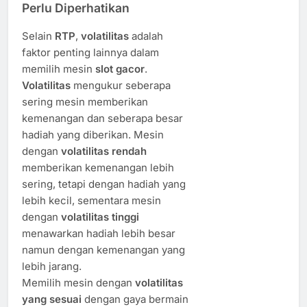
Perlu Diperhatikan
Selain
RTP
,
volatilitas
adalah
faktor penting lainnya dalam
memilih mesin
slot gacor
.
Volatilitas
mengukur seberapa
sering mesin memberikan
kemenangan dan seberapa besar
hadiah yang diberikan. Mesin
dengan
volatilitas rendah
memberikan kemenangan lebih
sering, tetapi dengan hadiah yang
lebih kecil, sementara mesin
dengan
volatilitas tinggi
menawarkan hadiah lebih besar
namun dengan kemenangan yang
lebih jarang.
Memilih mesin dengan
volatilitas
yang sesuai
dengan gaya bermain