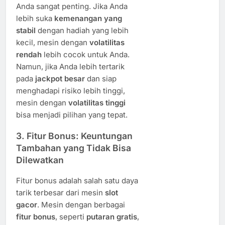
Anda sangat penting. Jika Anda
lebih suka
kemenangan yang
stabil
dengan hadiah yang lebih
kecil, mesin dengan
volatilitas
rendah
lebih cocok untuk Anda.
Namun, jika Anda lebih tertarik
pada
jackpot besar
dan siap
menghadapi risiko lebih tinggi,
mesin dengan
volatilitas tinggi
bisa menjadi pilihan yang tepat.
3.
Fitur Bonus: Keuntungan
Tambahan yang Tidak Bisa
Dilewatkan
Fitur bonus adalah salah satu daya
tarik terbesar dari mesin
slot
gacor
. Mesin dengan berbagai
fitur bonus
, seperti
putaran gratis
,