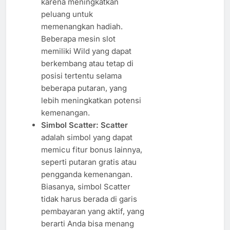
karena meningkatkan
peluang untuk
memenangkan hadiah.
Beberapa mesin slot
memiliki Wild yang dapat
berkembang atau tetap di
posisi tertentu selama
beberapa putaran, yang
lebih meningkatkan potensi
kemenangan.
Simbol Scatter:
Scatter
adalah simbol yang dapat
memicu fitur bonus lainnya,
seperti putaran gratis atau
pengganda kemenangan.
Biasanya, simbol Scatter
tidak harus berada di garis
pembayaran yang aktif, yang
berarti Anda bisa menang