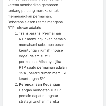
karena memberikan gambaran
tentang peluang mereka untuk
memenangkan permainan.
Beberapa alasan utama mengapa
RTP relevan adalah:
Transparansi Permainan
RTP memungkinkan pemain
memahami seberapa besar
keuntungan rumah (house
edge) dalam suatu
permainan. Misalnya, jika
RTP suatu permainan adalah
95%, berarti rumah memiliki
keuntungan 5%.
Perencanaan Keuangan
Dengan mengetahui RTP,
pemain dapat mengatur
strategi taruhan mereka