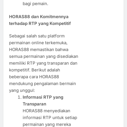
bagi pemain.
HORAS88 dan Komitmennya
terhadap RTP yang Kompetitif
Sebagai salah satu platform
permainan online terkemuka,
HORAS88 memastikan bahwa
semua permainan yang disediakan
memiliki RTP yang transparan dan
kompetitif. Berikut adalah
beberapa cara HORAS88
mendukung pengalaman bermain
yang unggul:
Informasi RTP yang
Transparan
HORAS88 menyediakan
informasi RTP untuk setiap
permainan yang mereka