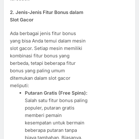
2.
Jenis-Jenis Fitur Bonus dalam
Slot Gacor
Ada berbagai jenis fitur bonus
yang bisa Anda temui dalam mesin
slot gacor. Setiap mesin memiliki
kombinasi fitur bonus yang
berbeda, tetapi beberapa fitur
bonus yang paling umum
ditemukan dalam slot gacor
meliputi:
Putaran Gratis (Free Spins):
Salah satu fitur bonus paling
populer, putaran gratis
memberi pemain
kesempatan untuk bermain
beberapa putaran tanpa
biaya tambahan. Biasanya,