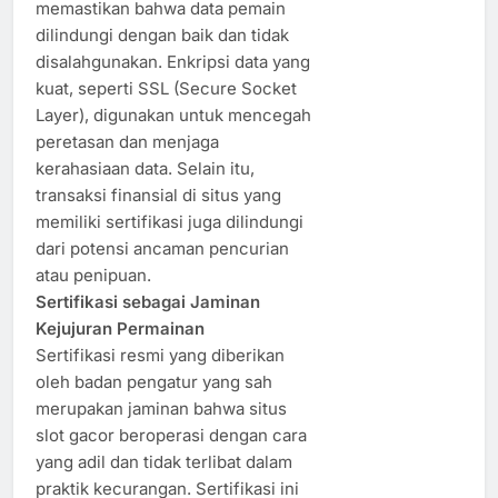
memastikan bahwa data pemain
dilindungi dengan baik dan tidak
disalahgunakan. Enkripsi data yang
kuat, seperti SSL (Secure Socket
Layer), digunakan untuk mencegah
peretasan dan menjaga
kerahasiaan data. Selain itu,
transaksi finansial di situs yang
memiliki sertifikasi juga dilindungi
dari potensi ancaman pencurian
atau penipuan.
Sertifikasi sebagai Jaminan
Kejujuran Permainan
Sertifikasi resmi yang diberikan
oleh badan pengatur yang sah
merupakan jaminan bahwa situs
slot gacor beroperasi dengan cara
yang adil dan tidak terlibat dalam
praktik kecurangan. Sertifikasi ini