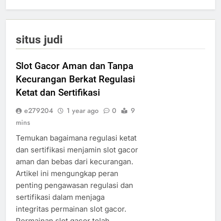
situs judi
Slot Gacor Aman dan Tanpa
Kecurangan Berkat Regulasi
Ketat dan Sertifikasi
e279204
1 year ago
0
9
mins
Temukan bagaimana regulasi ketat
dan sertifikasi menjamin slot gacor
aman dan bebas dari kecurangan.
Artikel ini mengungkap peran
penting pengawasan regulasi dan
sertifikasi dalam menjaga
integritas permainan slot gacor.
Permainan slot gacor telah