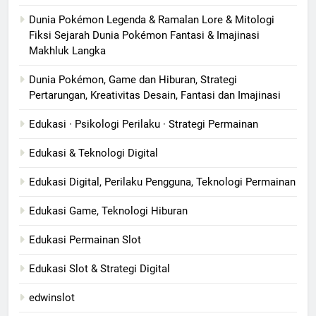
Dunia Pokémon Legenda & Ramalan Lore & Mitologi
Fiksi Sejarah Dunia Pokémon Fantasi & Imajinasi
Makhluk Langka
Dunia Pokémon, Game dan Hiburan, Strategi
Pertarungan, Kreativitas Desain, Fantasi dan Imajinasi
Edukasi · Psikologi Perilaku · Strategi Permainan
Edukasi & Teknologi Digital
Edukasi Digital, Perilaku Pengguna, Teknologi Permainan
Edukasi Game, Teknologi Hiburan
Edukasi Permainan Slot
Edukasi Slot & Strategi Digital
edwinslot