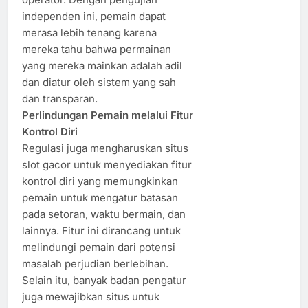
independen ini, pemain dapat
merasa lebih tenang karena
mereka tahu bahwa permainan
yang mereka mainkan adalah adil
dan diatur oleh sistem yang sah
dan transparan.
Perlindungan Pemain melalui Fitur
Kontrol Diri
Regulasi juga mengharuskan situs
slot gacor untuk menyediakan fitur
kontrol diri yang memungkinkan
pemain untuk mengatur batasan
pada setoran, waktu bermain, dan
lainnya. Fitur ini dirancang untuk
melindungi pemain dari potensi
masalah perjudian berlebihan.
Selain itu, banyak badan pengatur
juga mewajibkan situs untuk