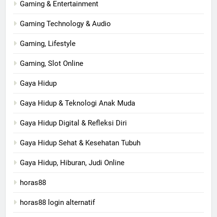
Gaming & Entertainment
Gaming Technology & Audio
Gaming, Lifestyle
Gaming, Slot Online
Gaya Hidup
Gaya Hidup & Teknologi Anak Muda
Gaya Hidup Digital & Refleksi Diri
Gaya Hidup Sehat & Kesehatan Tubuh
Gaya Hidup, Hiburan, Judi Online
horas88
horas88 login alternatif