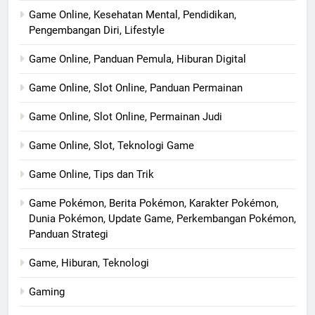
Game Online, Kesehatan Mental, Pendidikan,
Pengembangan Diri, Lifestyle
Game Online, Panduan Pemula, Hiburan Digital
Game Online, Slot Online, Panduan Permainan
Game Online, Slot Online, Permainan Judi
Game Online, Slot, Teknologi Game
Game Online, Tips dan Trik
Game Pokémon, Berita Pokémon, Karakter Pokémon,
Dunia Pokémon, Update Game, Perkembangan Pokémon,
Panduan Strategi
Game, Hiburan, Teknologi
Gaming