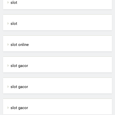
slot
slot
slot online
slot gacor
slot gacor
slot gacor