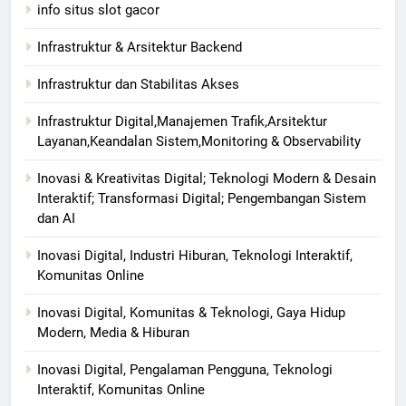
info situs slot gacor
Infrastruktur & Arsitektur Backend
Infrastruktur dan Stabilitas Akses
Infrastruktur Digital,Manajemen Trafik,Arsitektur
Layanan,Keandalan Sistem,Monitoring & Observability
Inovasi & Kreativitas Digital; Teknologi Modern & Desain
Interaktif; Transformasi Digital; Pengembangan Sistem
dan AI
Inovasi Digital, Industri Hiburan, Teknologi Interaktif,
Komunitas Online
Inovasi Digital, Komunitas & Teknologi, Gaya Hidup
Modern, Media & Hiburan
Inovasi Digital, Pengalaman Pengguna, Teknologi
Interaktif, Komunitas Online