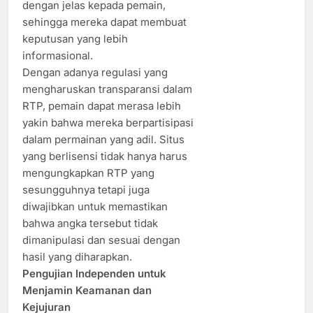
dengan jelas kepada pemain,
sehingga mereka dapat membuat
keputusan yang lebih
informasional.
Dengan adanya regulasi yang
mengharuskan transparansi dalam
RTP, pemain dapat merasa lebih
yakin bahwa mereka berpartisipasi
dalam permainan yang adil. Situs
yang berlisensi tidak hanya harus
mengungkapkan RTP yang
sesungguhnya tetapi juga
diwajibkan untuk memastikan
bahwa angka tersebut tidak
dimanipulasi dan sesuai dengan
hasil yang diharapkan.
Pengujian Independen untuk
Menjamin Keamanan dan
Kejujuran