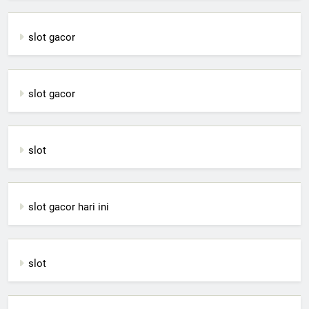
slot gacor
slot gacor
slot
slot gacor hari ini
slot