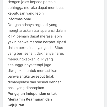
dengan jelas kepada pemain,
sehingga mereka dapat membuat
keputusan yang lebih
informasional.
Dengan adanya regulasi yang
mengharuskan transparansi dalam
RTP, pemain dapat merasa lebih
yakin bahwa mereka berpartisipasi
dalam permainan yang adil. Situs
yang berlisensi tidak hanya harus
mengungkapkan RTP yang
sesungguhnya tetapi juga
diwajibkan untuk memastikan
bahwa angka tersebut tidak
dimanipulasi dan sesuai dengan
hasil yang diharapkan.
Pengujian Independen untuk
Menjamin Keamanan dan
Kejujuran