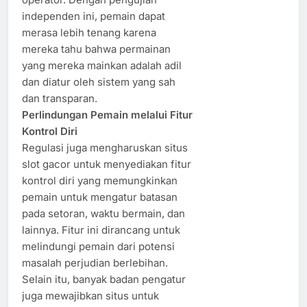
independen ini, pemain dapat
merasa lebih tenang karena
mereka tahu bahwa permainan
yang mereka mainkan adalah adil
dan diatur oleh sistem yang sah
dan transparan.
Perlindungan Pemain melalui Fitur
Kontrol Diri
Regulasi juga mengharuskan situs
slot gacor untuk menyediakan fitur
kontrol diri yang memungkinkan
pemain untuk mengatur batasan
pada setoran, waktu bermain, dan
lainnya. Fitur ini dirancang untuk
melindungi pemain dari potensi
masalah perjudian berlebihan.
Selain itu, banyak badan pengatur
juga mewajibkan situs untuk