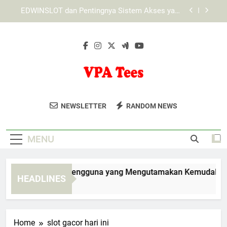
Skip
LEBAH4D dan Pentingnya Sistem Akses yang
to
Stabil
content
KAYA787 dengan Desain Digital yang Ringan dan
Ramah Pengguna
LEBAH4D untuk Pengguna yang Mengutamakan
Kemudahan Navigasi
EDWINSLOT dan Pentingnya Sistem Akses yang
Stabil
VPA Tees
Tampil Gaya Dengan Kaus Trendy Dari
LEBAH4D dan Pentingnya Sistem Akses yang
NEWSLETTER
RANDOM NEWS
Stabil
VPA Tees. Temukan Berbagai Desain
KAYA787 dengan Desain Digital yang Ringan dan
Menarik Yang Cocok Untuk Setiap
Ramah Pengguna
MENU
Suasana.
EBAH4D untuk Pengguna yang Mengutamakan Kemudahan Nav
HEADLINES
Weeks Ago
Home
slot gacor hari ini