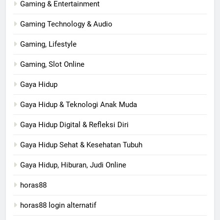
Gaming & Entertainment
Gaming Technology & Audio
Gaming, Lifestyle
Gaming, Slot Online
Gaya Hidup
Gaya Hidup & Teknologi Anak Muda
Gaya Hidup Digital & Refleksi Diri
Gaya Hidup Sehat & Kesehatan Tubuh
Gaya Hidup, Hiburan, Judi Online
horas88
horas88 login alternatif