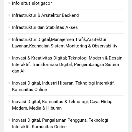
info situs slot gacor
Infrastruktur & Arsitektur Backend
Infrastruktur dan Stabilitas Akses
Infrastruktur Digital,Manajemen Trafik,Arsitektur
Layanan,Keandalan Sistem,Monitoring & Observability
Inovasi & Kreativitas Digital; Teknologi Modern & Desain
Interaktif; Transformasi Digital; Pengembangan Sistem
dan AI
Inovasi Digital, Industri Hiburan, Teknologi Interaktif,
Komunitas Online
Inovasi Digital, Komunitas & Teknologi, Gaya Hidup
Modern, Media & Hiburan
Inovasi Digital, Pengalaman Pengguna, Teknologi
Interaktif, Komunitas Online