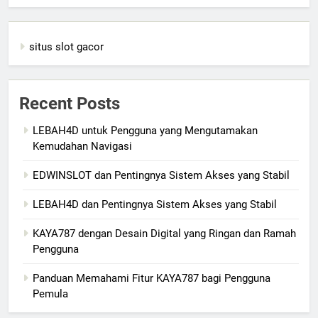
situs slot gacor
Recent Posts
LEBAH4D untuk Pengguna yang Mengutamakan
Kemudahan Navigasi
EDWINSLOT dan Pentingnya Sistem Akses yang Stabil
LEBAH4D dan Pentingnya Sistem Akses yang Stabil
KAYA787 dengan Desain Digital yang Ringan dan Ramah
Pengguna
Panduan Memahami Fitur KAYA787 bagi Pengguna
Pemula