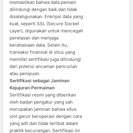
memastikan bahwa data pemain
dilindungi dengan baik dan tidak
disalahgunakan. Enkripsi data yang
kuat, seperti SSL (Secure Socket
Layer), digunakan untuk mencegah
peretasan dan menjaga
kerahasiaan data. Selain itu,
transaksi finansial di situs yang
memiliki sertifikasi juga dilindungi
dari potensi ancaman pencurian
atau penipuan.
Sertifikasi sebagai Jaminan
Kejujuran Permainan
Sertifikasi resmi yang diberikan
oleh badan pengatur yang sah
merupakan jaminan bahwa situs
slot gacor beroperasi dengan cara
yang adil dan tidak terlibat dalam
praktik kecurangan. Sertifikasi ini