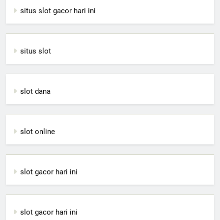
situs slot gacor hari ini
situs slot
slot dana
slot online
slot gacor hari ini
slot gacor hari ini