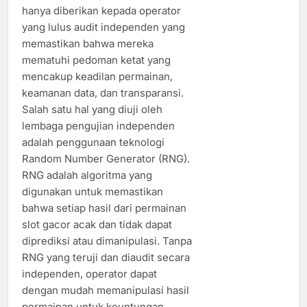
hanya diberikan kepada operator
yang lulus audit independen yang
memastikan bahwa mereka
mematuhi pedoman ketat yang
mencakup keadilan permainan,
keamanan data, dan transparansi.
Salah satu hal yang diuji oleh
lembaga pengujian independen
adalah penggunaan teknologi
Random Number Generator (RNG).
RNG adalah algoritma yang
digunakan untuk memastikan
bahwa setiap hasil dari permainan
slot gacor acak dan tidak dapat
diprediksi atau dimanipulasi. Tanpa
RNG yang teruji dan diaudit secara
independen, operator dapat
dengan mudah memanipulasi hasil
permainan untuk keuntungan