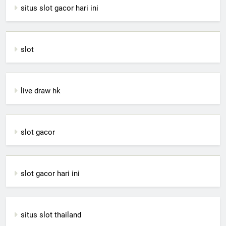
situs slot gacor hari ini
slot
live draw hk
slot gacor
slot gacor hari ini
situs slot thailand