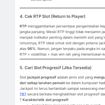
4. Cek RTP Slot (Return to Player)
RTP
menggambarkan persentase pengembalian ke
jangka panjang. Meski RTP tinggi tidak menjamin jac
menjadi indikator penting dalam memilih slot yang le
Umumnya, RTP ideal untuk slot dengan potensi jack
atas
96%
. Namun, jangan terpaku pada angka ini 
RTP + volatilitas + max win-lah yang menentukan k
5. Cari Slot Progresif (Jika Tersedia)
Slot
jackpot progresif
adalah jenis slot yang
mengu
dari setiap taruhan pemain
ke dalam kumpulan hadi
Jackpot ini terus bertambah sampai seseorang m
787
secara berkala menghadirkan slot progresif dar
?
Karakteristik slot progresif: