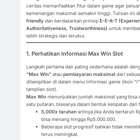
cerdas memanfaatkan fitur dalam game agar pelua
kemenangan maksimal semakin tinggi. Tulisan ini 
friendly
dan berdasarkan prinsip
E-E-A-T (Experien
Authoritativeness, Trustworthiness)
untuk memban
lebih strategis dan terukur.
1. Perhatikan Informasi Max Win Slot
Langkah pertama dan paling sederhana adalah deng
“Max Win”
atau
pembayaran maksimal
dari sebuah
ditampilkan di dalam menu informasi game (ikon “i”
tampilan slot).
Max Win
menunjukkan jumlah maksimal yang bisa 
satu putaran, biasanya dalam bentuk kelipatan dari 
5,000x taruhan
artinya jika Anda bertaruh 
bisa menang hingga Rp5.000.000.
Beberapa slot progresif bahkan tidak memilik
terus meningkat.