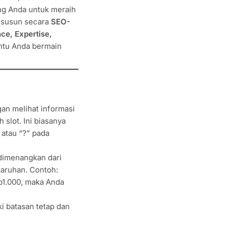
ng Anda untuk meraih
disusun secara
SEO-
ce, Expertise,
tu Anda bermain
an melihat informasi
 slot. Ini biasanya
 atau “?” pada
dimenangkan dari
taruhan. Contoh:
Rp1.000, maka Anda
i batasan tetap dan