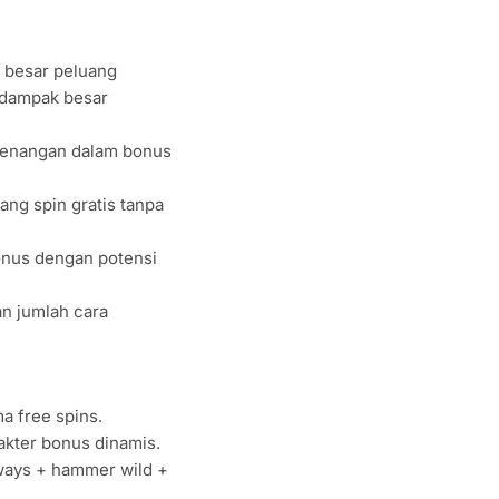
a besar peluang
i dampak besar
menangan dalam bonus
g spin gratis tanpa
us dengan potensi
n jumlah cara
ma free spins.
akter bonus dinamis.
ways + hammer wild +