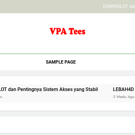
EDWINSLOT dan 
LEBAH4D dan 
KAYA787 dengan Desain Dig
 Tees
LEBAH4D untuk Pengguna yan
ya Dengan Kaus Trendy Dari VPA Tees. Temukan Berbagai Desa
EDWINSLOT dan 
SAMPLE PAGE
LEBAH4D dan 
KAYA787 dengan Desain Dig
ingnya Sistem Akses yang Stabil
LEBAH4D dan Penting
3 Weeks Ago