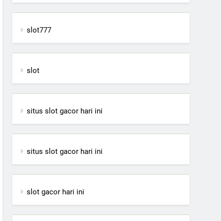
slot777
slot
situs slot gacor hari ini
situs slot gacor hari ini
slot gacor hari ini