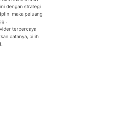
ni dengan strategi
iplin, maka peluang
gi.
vider terpercaya
kan datanya, pilih
i.