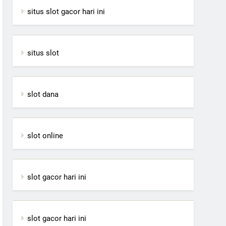
situs slot gacor hari ini
situs slot
slot dana
slot online
slot gacor hari ini
slot gacor hari ini