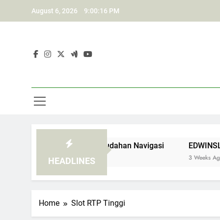
Skip
August 6, 2026
9:00:17 PM
to
content
VPA
Tampil Ga
engutamakan Kemudahan Navigasi
EDWINSLOT dan Pent
3 Weeks Ago
HEADLINES
Home
Slot RTP Tinggi