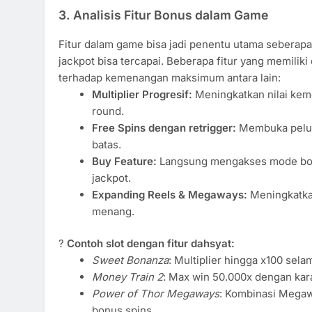
3. Analisis Fitur Bonus dalam Game
Fitur dalam game bisa jadi penentu utama seberap
jackpot bisa tercapai. Beberapa fitur yang memilik
terhadap kemenangan maksimum antara lain:
Multiplier Progresif:
Meningkatkan nilai ke
round.
Free Spins dengan retrigger:
Membuka peluan
batas.
Buy Feature:
Langsung mengakses mode bon
jackpot.
Expanding Reels & Megaways:
Meningkatka
menang.
?
Contoh slot dengan fitur dahsyat:
Sweet Bonanza
: Multiplier hingga x100 sela
Money Train 2
: Max win 50.000x dengan kar
Power of Thor Megaways
: Kombinasi Mega
bonus spins.