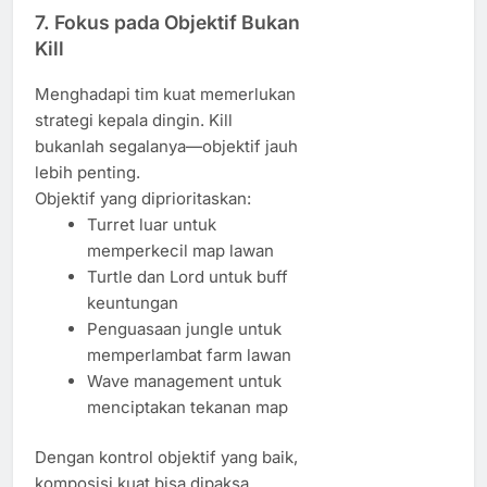
7. Fokus pada Objektif Bukan
Kill
Menghadapi tim kuat memerlukan
strategi kepala dingin. Kill
bukanlah segalanya—objektif jauh
lebih penting.
Objektif yang diprioritaskan:
Turret luar untuk
memperkecil map lawan
Turtle dan Lord untuk buff
keuntungan
Penguasaan jungle untuk
memperlambat farm lawan
Wave management untuk
menciptakan tekanan map
Dengan kontrol objektif yang baik,
komposisi kuat bisa dipaksa