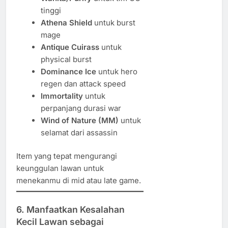
tinggi
Athena Shield
untuk burst
mage
Antique Cuirass
untuk
physical burst
Dominance Ice
untuk hero
regen dan attack speed
Immortality
untuk
perpanjang durasi war
Wind of Nature (MM)
untuk
selamat dari assassin
Item yang tepat mengurangi
keunggulan lawan untuk
menekanmu di mid atau late game.
6. Manfaatkan Kesalahan
Kecil Lawan sebagai