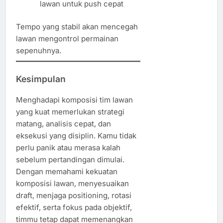
lawan untuk push cepat
Tempo yang stabil akan mencegah
lawan mengontrol permainan
sepenuhnya.
Kesimpulan
Menghadapi komposisi tim lawan
yang kuat memerlukan strategi
matang, analisis cepat, dan
eksekusi yang disiplin. Kamu tidak
perlu panik atau merasa kalah
sebelum pertandingan dimulai.
Dengan memahami kekuatan
komposisi lawan, menyesuaikan
draft, menjaga positioning, rotasi
efektif, serta fokus pada objektif,
timmu tetap dapat memenangkan