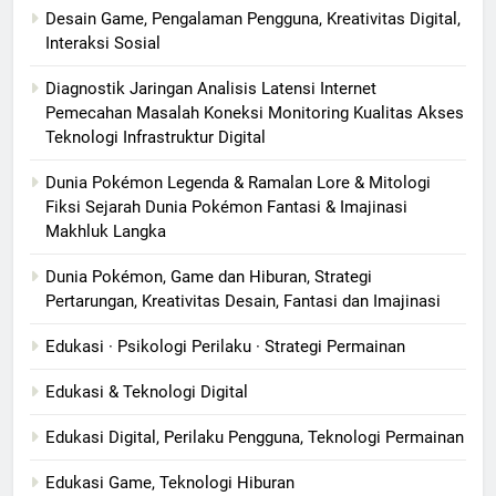
Desain Game, Pengalaman Pengguna, Kreativitas Digital,
Interaksi Sosial
Diagnostik Jaringan Analisis Latensi Internet
Pemecahan Masalah Koneksi Monitoring Kualitas Akses
Teknologi Infrastruktur Digital
Dunia Pokémon Legenda & Ramalan Lore & Mitologi
Fiksi Sejarah Dunia Pokémon Fantasi & Imajinasi
Makhluk Langka
Dunia Pokémon, Game dan Hiburan, Strategi
Pertarungan, Kreativitas Desain, Fantasi dan Imajinasi
Edukasi · Psikologi Perilaku · Strategi Permainan
Edukasi & Teknologi Digital
Edukasi Digital, Perilaku Pengguna, Teknologi Permainan
Edukasi Game, Teknologi Hiburan