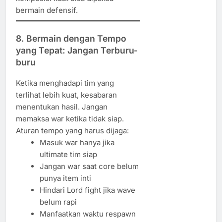
bermain defensif.
8. Bermain dengan Tempo
yang Tepat: Jangan Terburu-
buru
Ketika menghadapi tim yang
terlihat lebih kuat, kesabaran
menentukan hasil. Jangan
memaksa war ketika tidak siap.
Aturan tempo yang harus dijaga:
Masuk war hanya jika
ultimate tim siap
Jangan war saat core belum
punya item inti
Hindari Lord fight jika wave
belum rapi
Manfaatkan waktu respawn