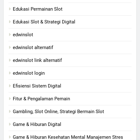
Edukasi Permainan Slot
Edukasi Slot & Strategi Digital
edwinslot
edwinslot alternatif
edwinslot link alternatif
edwinslot login
Efisiensi Sistem Digital
Fitur & Pengalaman Pemain
Gambling, Slot Online, Strategi Bermain Slot
Game & Hiburan Digital
Game & Hiburan Kesehatan Mental Manajemen Stres