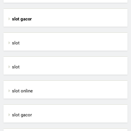
slot gacor
slot
slot
slot online
slot gacor