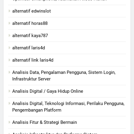
alternatif edwinslot
alternatif horas88
alternatif kaya787
alternatif laris4d
alternatif link laris4d
Analisis Data, Pengalaman Pengguna, Sistem Login,
Infrastruktur Server
Analisis Digital / Gaya Hidup Online
Analisis Digital, Teknologi Informasi, Perilaku Pengguna,
Pengembangan Platform
Analisis Fitur & Strategi Bermain