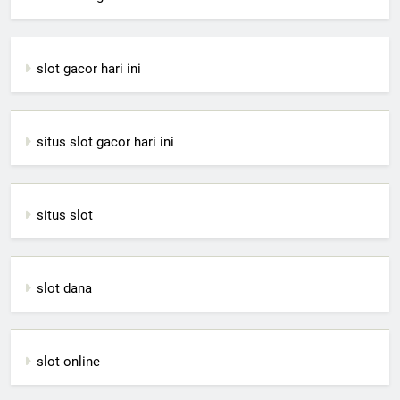
slot gacor hari ini
situs slot gacor hari ini
situs slot
slot dana
slot online