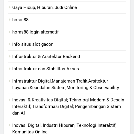
Gaya Hidup, Hiburan, Judi Online
horas88
horas88 login alternatif
info situs slot gacor
Infrastruktur & Arsitektur Backend
Infrastruktur dan Stabilitas Akses
Infrastruktur Digital,Manajemen Trafik,Arsitektur
Layanan,Keandalan Sistem,Monitoring & Observability
Inovasi & Kreativitas Digital; Teknologi Modern & Desain
Interaktif; Transformasi Digital; Pengembangan Sistem
dan AI
Inovasi Digital, Industri Hiburan, Teknologi Interaktif,
Komunitas Online