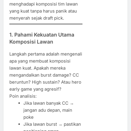
menghadapi komposisi tim lawan
yang kuat tanpa harus panik atau
menyerah sejak draft pick.
1. Pahami Kekuatan Utama
Komposisi Lawan
Langkah pertama adalah mengenali
apa yang membuat komposisi
lawan kuat. Apakah mereka
mengandalkan burst damage? CC
beruntun? High sustain? Atau hero
early game yang agresif?
Poin analisis:
Jika lawan banyak CC →
jangan adu depan, main
poke
Jika lawan burst → pastikan