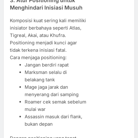
3. Atur Positioning untuk
Menghindari Inisiasi Musuh
Komposisi kuat sering kali memiliki
inisiator berbahaya seperti Atlas,
Tigreal, Akai, atau Khufra.
Positioning menjadi kunci agar
tidak terkena inisiasi fatal.
Cara menjaga positioning:
Jangan berdiri rapat
Marksman selalu di
belakang tank
Mage jaga jarak dan
menyerang dari samping
Roamer cek semak sebelum
mulai war
Assassin masuk dari flank,
bukan depan