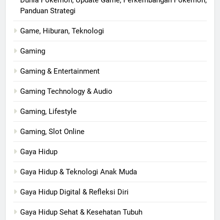
Panduan Strategi
Game, Hiburan, Teknologi
Gaming
Gaming & Entertainment
Gaming Technology & Audio
Gaming, Lifestyle
Gaming, Slot Online
Gaya Hidup
Gaya Hidup & Teknologi Anak Muda
Gaya Hidup Digital & Refleksi Diri
Gaya Hidup Sehat & Kesehatan Tubuh