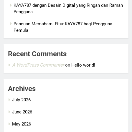
KAYA787 dengan Desain Digital yang Ringan dan Ramah
Pengguna
Panduan Memahami Fitur KAYA787 bagi Pengguna
Pemula
Recent Comments
A WordPress Commenter
on
Hello world!
Archives
July 2026
June 2026
May 2026