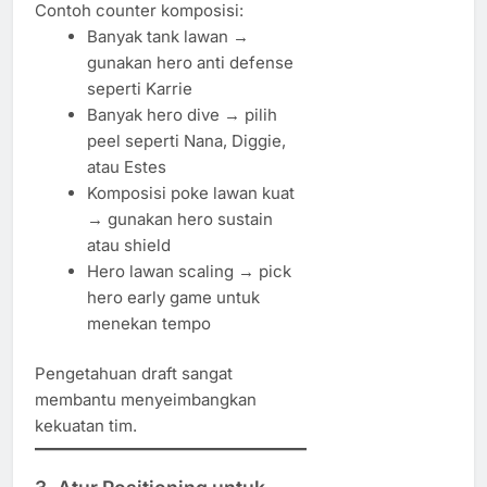
Contoh counter komposisi:
Banyak tank lawan →
gunakan hero anti defense
seperti Karrie
Banyak hero dive → pilih
peel seperti Nana, Diggie,
atau Estes
Komposisi poke lawan kuat
→ gunakan hero sustain
atau shield
Hero lawan scaling → pick
hero early game untuk
menekan tempo
Pengetahuan draft sangat
membantu menyeimbangkan
kekuatan tim.