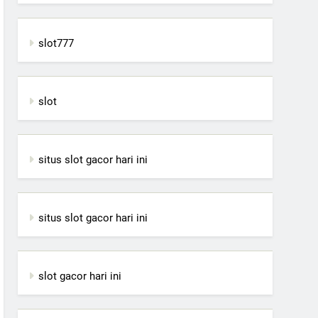
slot777
slot
situs slot gacor hari ini
situs slot gacor hari ini
slot gacor hari ini