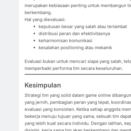
merupakan kebiasaan penting untuk membangun ti
berkembang.
Hal yang dievaluasi:
keputusan besar yang salah atau terlambat
distribusi peran dan efektivitasnya
keharmonisan komunikasi
kesalahan positioning atau mekanik
Evaluasi bukan untuk mencari siapa yang salah, te
memperbaiki performa tim secara keseluruhan.
Kesimpulan
Strategi tim yang solid dalam game online dibangu
yang jernih, pembagian peran yang tepat, koordinas
evaluasi yang konsisten. Ketika setiap anggota m
bekerja menuju tujuan yang sama, sebuah tim dap
yang lebih kuat secara individu. Dengan latihan, k
disiplin, kerja sama tim akan berkembang dan me