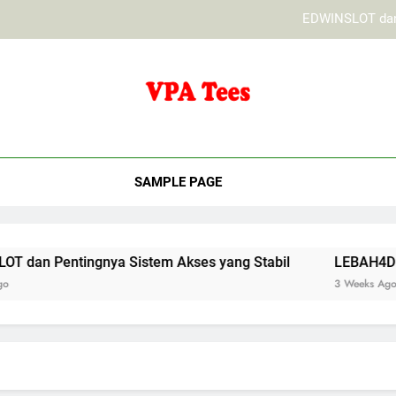
EDWINSLOT dan 
LEBAH4D dan 
KAYA787 dengan Desain Dig
 Tees
LEBAH4D untuk Pengguna yan
ya Dengan Kaus Trendy Dari VPA Tees. Temukan Berbagai Desa
EDWINSLOT dan 
SAMPLE PAGE
LEBAH4D dan 
KAYA787 dengan Desain Dig
ingnya Sistem Akses yang Stabil
LEBAH4D dan Penting
3 Weeks Ago