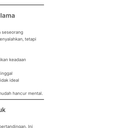
elama
a seseorang
enyalahkan, tetapi
ikan keadaan
tinggal
idak ideal
mudah hancur mental.
uk
pertandingan. Ini