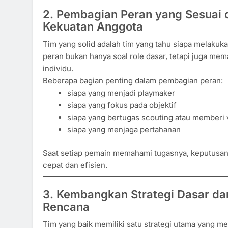
2. Pembagian Peran yang Sesuai
Kekuatan Anggota
Tim yang solid adalah tim yang tahu siapa melakuk
peran bukan hanya soal role dasar, tetapi juga m
individu.
Beberapa bagian penting dalam pembagian peran:
siapa yang menjadi playmaker
siapa yang fokus pada objektif
siapa yang bertugas scouting atau memberi 
siapa yang menjaga pertahanan
Saat setiap pemain memahami tugasnya, keputusan 
cepat dan efisien.
3. Kembangkan Strategi Dasar dan
Rencana
Tim yang baik memiliki satu strategi utama yang me