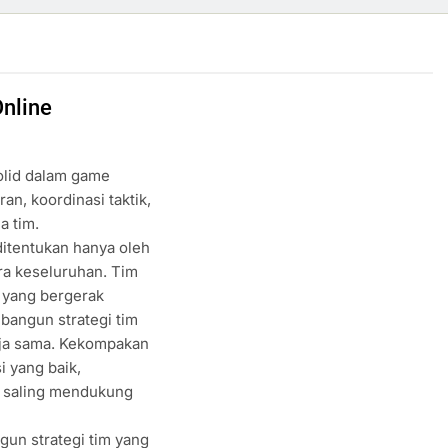
Online
olid dalam game
an, koordinasi taktik,
a tim.
ditentukan hanya oleh
ra keseluruhan. Tim
 yang bergerak
mbangun strategi tim
erja sama. Kekompakan
i yang baik,
k saling mendukung
un strategi tim yang