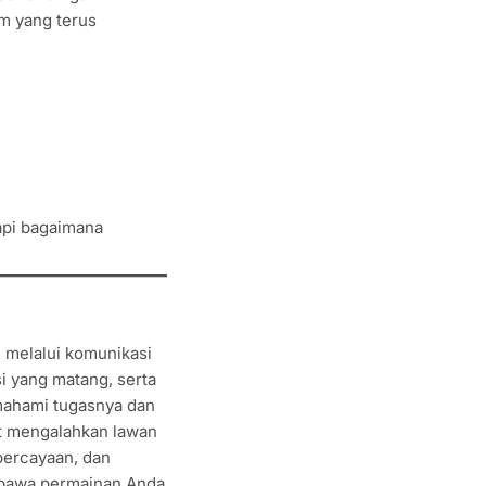
m yang terus
tapi bagaimana
n melalui komunikasi
i yang matang, serta
emahami tugasnya dan
at mengalahkan lawan
epercayaan, dan
mbawa permainan Anda