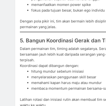
memanfaatkan momen power spike
fokus pada tujuan besar, bukan ego individu
Dengan pola pikir ini, tim akan bermain lebih disipl
permainan yang jelas.
5. Bangun Koordinasi Gerak dan 
Dalam permainan tim, timing adalah segalanya. Ser
bersamaan jauh lebih kuat daripada serangan yang 
terpisah.
Koordinasi dapat dibangun dengan:
hitung mundur sebelum inisiasi
menyelaraskan penggunaan skill besar
memahami kapan harus maju atau mundur
membaca momentum permainan bersama-s
Latihan rotasi dan inisiasi rutin akan membuat tim
waktu ke waktu.