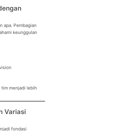
 dengan
an apa. Pembagian
emahami keunggulan
vision
tim menjadi lebih
 Variasi
njadi fondasi