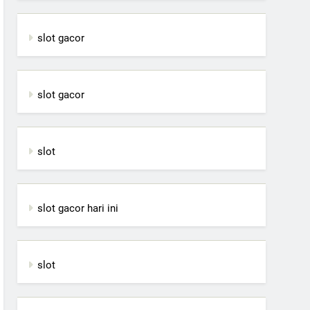
slot gacor
slot gacor
slot
slot gacor hari ini
slot