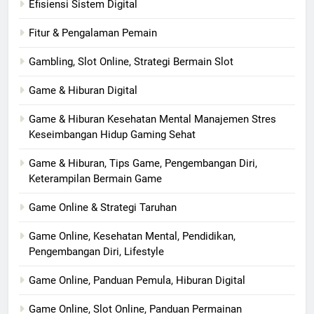
Efisiensi Sistem Digital
Fitur & Pengalaman Pemain
Gambling, Slot Online, Strategi Bermain Slot
Game & Hiburan Digital
Game & Hiburan Kesehatan Mental Manajemen Stres
Keseimbangan Hidup Gaming Sehat
Game & Hiburan, Tips Game, Pengembangan Diri,
Keterampilan Bermain Game
Game Online & Strategi Taruhan
Game Online, Kesehatan Mental, Pendidikan,
Pengembangan Diri, Lifestyle
Game Online, Panduan Pemula, Hiburan Digital
Game Online, Slot Online, Panduan Permainan