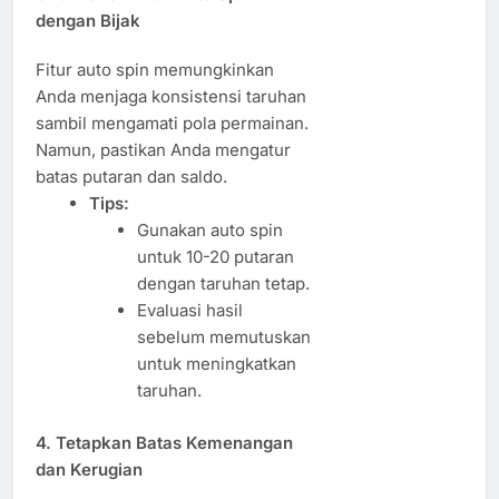
dengan Bijak
Fitur auto spin memungkinkan
Anda menjaga konsistensi taruhan
sambil mengamati pola permainan.
Namun, pastikan Anda mengatur
batas putaran dan saldo.
Tips:
Gunakan auto spin
untuk 10-20 putaran
dengan taruhan tetap.
Evaluasi hasil
sebelum memutuskan
untuk meningkatkan
taruhan.
4. Tetapkan Batas Kemenangan
dan Kerugian