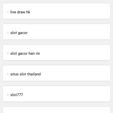
live draw hk
slot gacor
slot gacor hari ini
situs slot thailand
slot777