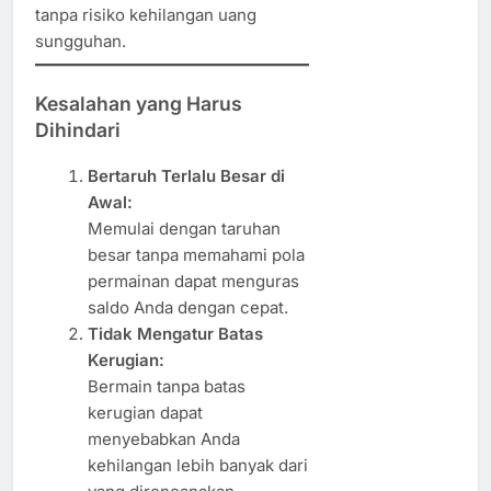
tanpa risiko kehilangan uang
sungguhan.
Kesalahan yang Harus
Dihindari
Bertaruh Terlalu Besar di
Awal:
Memulai dengan taruhan
besar tanpa memahami pola
permainan dapat menguras
saldo Anda dengan cepat.
Tidak Mengatur Batas
Kerugian:
Bermain tanpa batas
kerugian dapat
menyebabkan Anda
kehilangan lebih banyak dari