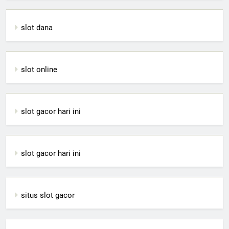
slot dana
slot online
slot gacor hari ini
slot gacor hari ini
situs slot gacor