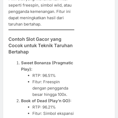
seperti freespin, simbol wild, atau
pengganda kemenangan. Fitur ini
dapat meningkatkan hasil dari
taruhan bertahap.
Contoh Slot Gacor yang
Cocok untuk Teknik Taruhan
Bertahap
Sweet Bonanza (Pragmatic
Play):
RTP: 96.51%
Fitur: Freespin
dengan pengganda
besar hingga 100x.
Book of Dead (Play’n GO):
RTP: 96.21%
Fitur: Simbol ekspansi