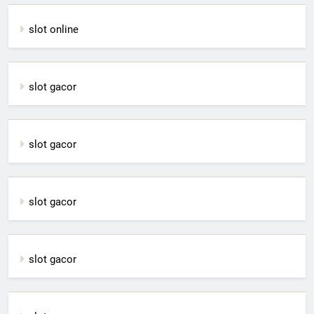
slot online
slot gacor
slot gacor
slot gacor
slot gacor