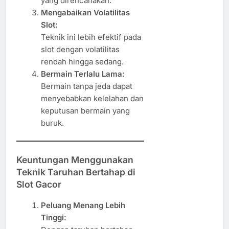
yang direncanakan.
Mengabaikan Volatilitas
Slot:
Teknik ini lebih efektif pada
slot dengan volatilitas
rendah hingga sedang.
Bermain Terlalu Lama:
Bermain tanpa jeda dapat
menyebabkan kelelahan dan
keputusan bermain yang
buruk.
Keuntungan Menggunakan
Teknik Taruhan Bertahap di
Slot Gacor
Peluang Menang Lebih
Tinggi: