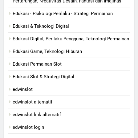
Pertarungan, Kreativitas Desain, Fantasi dan Imajinasi
Edukasi · Psikologi Perilaku · Strategi Permainan
Edukasi & Teknologi Digital
Edukasi Digital, Perilaku Pengguna, Teknologi Permainan
Edukasi Game, Teknologi Hiburan
Edukasi Permainan Slot
Edukasi Slot & Strategi Digital
edwinslot
edwinslot alternatif
edwinslot link alternatif
edwinslot login