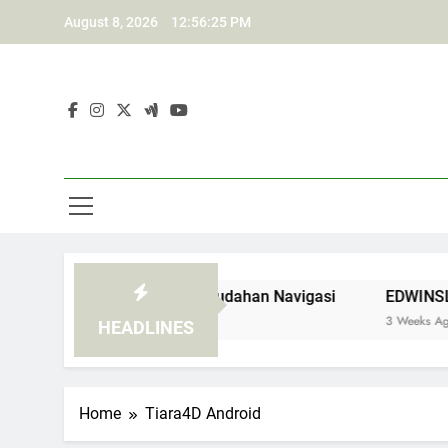
Skip
August 8, 2026
12:56:26 PM
to
content
VPA
Tampil Ga
 Mengutamakan Kemudahan Navigasi
EDWINSLOT dan P
3 Weeks Ago
HEADLINES
Home
Tiara4D Android