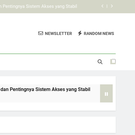
Pentingnya Sistem Akses yang Stabil
Pentingnya Sistem Akses yang Stabil
ital yang Ringan dan Ramah Pengguna
NEWSLETTER
RANDOM NEWS
g Mengutamakan Kemudahan Navigasi
in Menarik Yang Cocok Untuk Setiap Suasana.
Pentingnya Sistem Akses yang Stabil
Pentingnya Sistem Akses yang Stabil
ital yang Ringan dan Ramah Pengguna
ngnya Sistem Akses yang Stabil
KAYA787 dengan Desai
3 Weeks Ago