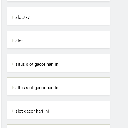
slot777
slot
situs slot gacor hari ini
situs slot gacor hari ini
slot gacor hari ini