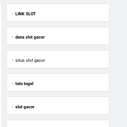
LINK SLOT
dana slot gacor
situs slot gacor
toto togel
slot gacor