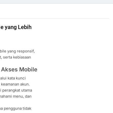
e yang Lebih
le yang responsif,
, serta kebiasaan
 Akses Mobile
alui kata kunci
an keamanan akun.
i perangkat utama
mahami menu, dan
na pengguna tidak