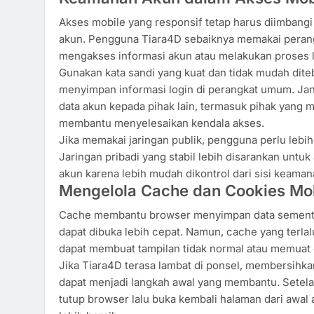
Akses mobile yang responsif tetap harus diimban
akun. Pengguna Tiara4D sebaiknya memakai perangk
mengakses informasi akun atau melakukan proses l
Gunakan kata sandi yang kuat dan tidak mudah diteb
menyimpan informasi login di perangkat umum. J
data akun kepada pihak lain, termasuk pihak yang 
membantu menyelesaikan kendala akses.
Jika memakai jaringan publik, pengguna perlu lebih 
Jaringan pribadi yang stabil lebih disarankan untuk 
akun karena lebih mudah dikontrol dari sisi keam
Mengelola Cache dan Cookies Mo
Cache membantu browser menyimpan data sementa
dapat dibuka lebih cepat. Namun, cache yang terl
dapat membuat tampilan tidak normal atau memuat 
Jika Tiara4D terasa lambat di ponsel, membersihk
dapat menjadi langkah awal yang membantu. Setela
tutup browser lalu buka kembali halaman dari awal 