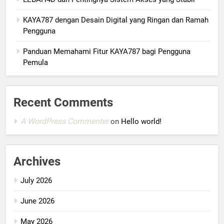
KAYA787 dengan Desain Digital yang Ringan dan Ramah
Pengguna
Panduan Memahami Fitur KAYA787 bagi Pengguna
Pemula
Recent Comments
A WordPress Commenter
on
Hello world!
Archives
July 2026
June 2026
May 2026