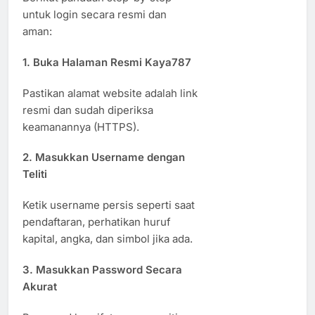
untuk login secara resmi dan
aman:
1. Buka Halaman Resmi Kaya787
Pastikan alamat website adalah link
resmi dan sudah diperiksa
keamanannya (HTTPS).
2. Masukkan Username dengan
Teliti
Ketik username persis seperti saat
pendaftaran, perhatikan huruf
kapital, angka, dan simbol jika ada.
3. Masukkan Password Secara
Akurat