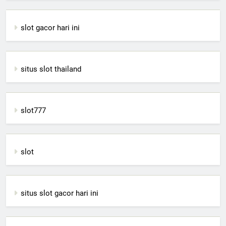
slot gacor hari ini
situs slot thailand
slot777
slot
situs slot gacor hari ini