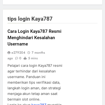
tips login Kaya787
Cara Login Kaya787 Resmi
Menghindari Kesalahan
Username
e279204
7 months
ago
0
5 mins
Pelajari cara login Kaya787 resmi
agar terhindar dari kesalahan
username. Panduan ini
memberikan tips verifikasi data,
langkah login aman, dan strategi
menjaga akun tetap aman saat
bermain slot online.
Login ke akun
kaya787
mungkin