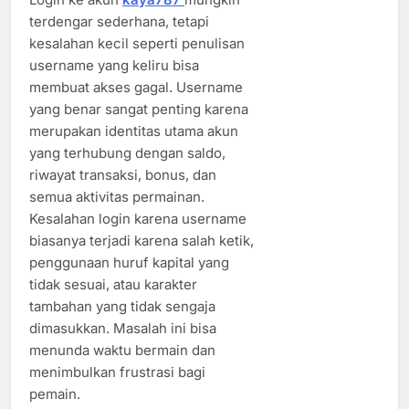
terdengar sederhana, tetapi
kesalahan kecil seperti penulisan
username yang keliru bisa
membuat akses gagal. Username
yang benar sangat penting karena
merupakan identitas utama akun
yang terhubung dengan saldo,
riwayat transaksi, bonus, dan
semua aktivitas permainan.
Kesalahan login karena username
biasanya terjadi karena salah ketik,
penggunaan huruf kapital yang
tidak sesuai, atau karakter
tambahan yang tidak sengaja
dimasukkan. Masalah ini bisa
menunda waktu bermain dan
menimbulkan frustrasi bagi
pemain.