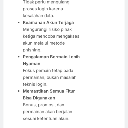
Tidak perlu mengulang
proses login karena
kesalahan data.
Keamanan Akun Terjaga
Mengurangi risiko pihak
ketiga mencoba mengakses
akun melalui metode
phishing.
Pengalaman Bermain Lebih
Nyaman
Fokus pemain tetap pada
permainan, bukan masalah
teknis login.
Memastikan Semua Fitur
Bisa Digunakan
Bonus, promosi, dan
permainan akan berjalan
sesuai ketentuan akun.