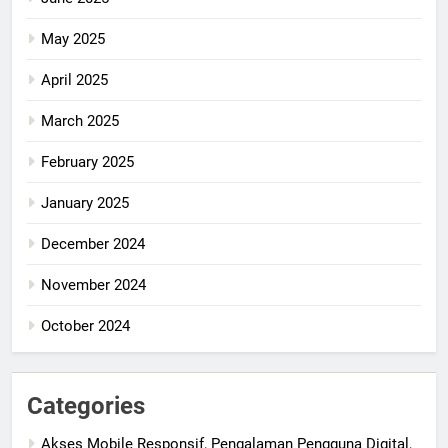
May 2025
April 2025
March 2025
February 2025
January 2025
December 2024
November 2024
October 2024
Categories
Akses Mobile Responsif, Pengalaman Pengguna Digital,