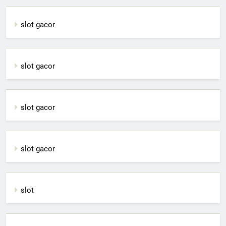
slot gacor
slot gacor
slot gacor
slot gacor
slot