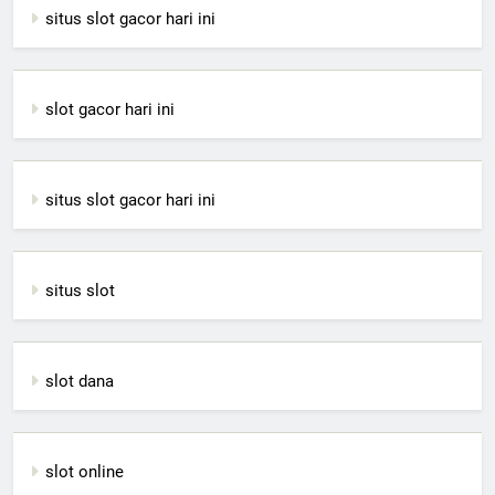
situs slot gacor hari ini
slot gacor hari ini
situs slot gacor hari ini
situs slot
slot dana
slot online