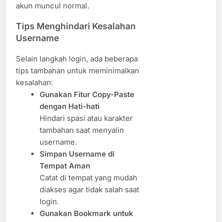
akun muncul normal.
Tips Menghindari Kesalahan
Username
Selain langkah login, ada beberapa
tips tambahan untuk meminimalkan
kesalahan:
Gunakan Fitur Copy-Paste
dengan Hati-hati
Hindari spasi atau karakter
tambahan saat menyalin
username.
Simpan Username di
Tempat Aman
Catat di tempat yang mudah
diakses agar tidak salah saat
login.
Gunakan Bookmark untuk