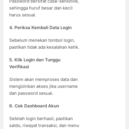
Password bersifat case-sensitive,
sehingga huruf besar dan kecil
harus sesuai.
4. Periksa Kembali Data Login
Sebelum menekan tombol login,
pastikan tidak ada kesalahan ketik.
5. Klik Login dan Tunggu
Verifikasi
Sistem akan memproses data dan
mengizinkan akses jika username
dan password sesuai.
6. Cek Dashboard Akun
Setelah login berhasil, pastikan
saldo, riwayat transaksi, dan menu