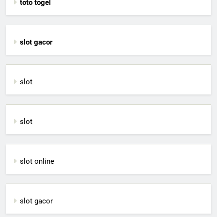
toto togel
slot gacor
slot
slot
slot online
slot gacor