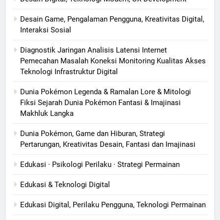
Desain Game, Pengalaman Pengguna, Kreativitas Digital,
Interaksi Sosial
Diagnostik Jaringan Analisis Latensi Internet
Pemecahan Masalah Koneksi Monitoring Kualitas Akses
Teknologi Infrastruktur Digital
Dunia Pokémon Legenda & Ramalan Lore & Mitologi
Fiksi Sejarah Dunia Pokémon Fantasi & Imajinasi
Makhluk Langka
Dunia Pokémon, Game dan Hiburan, Strategi
Pertarungan, Kreativitas Desain, Fantasi dan Imajinasi
Edukasi · Psikologi Perilaku · Strategi Permainan
Edukasi & Teknologi Digital
Edukasi Digital, Perilaku Pengguna, Teknologi Permainan