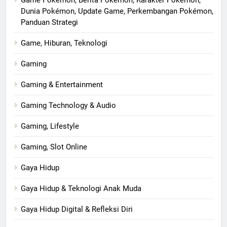
Game Pokémon, Berita Pokémon, Karakter Pokémon,
Dunia Pokémon, Update Game, Perkembangan Pokémon,
Panduan Strategi
Game, Hiburan, Teknologi
Gaming
Gaming & Entertainment
Gaming Technology & Audio
Gaming, Lifestyle
Gaming, Slot Online
Gaya Hidup
Gaya Hidup & Teknologi Anak Muda
Gaya Hidup Digital & Refleksi Diri