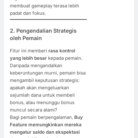
membuat gameplay terasa lebih
padat dan fokus.
2. Pengendalian Strategis
oleh Pemain
Fitur ini memberi
rasa kontrol
yang lebih besar
kepada pemain.
Daripada mengandalkan
keberuntungan murni, pemain bisa
mengambil keputusan strategis:
apakah akan mengeluarkan
sejumlah dana untuk membeli
bonus, atau menunggu bonus
muncul secara alami?
Bagi pemain berpengalaman,
Buy
Feature memungkinkan mereka
mengatur saldo dan ekspektasi