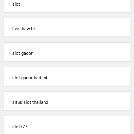
slot
live draw hk
slot gacor
slot gacor hari ini
situs slot thailand
slot777