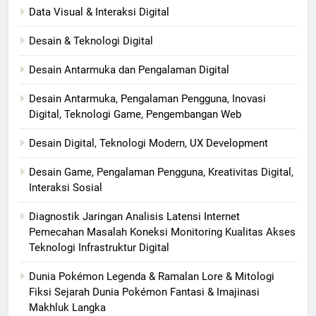
Data Visual & Interaksi Digital
Desain & Teknologi Digital
Desain Antarmuka dan Pengalaman Digital
Desain Antarmuka, Pengalaman Pengguna, Inovasi
Digital, Teknologi Game, Pengembangan Web
Desain Digital, Teknologi Modern, UX Development
Desain Game, Pengalaman Pengguna, Kreativitas Digital,
Interaksi Sosial
Diagnostik Jaringan Analisis Latensi Internet
Pemecahan Masalah Koneksi Monitoring Kualitas Akses
Teknologi Infrastruktur Digital
Dunia Pokémon Legenda & Ramalan Lore & Mitologi
Fiksi Sejarah Dunia Pokémon Fantasi & Imajinasi
Makhluk Langka