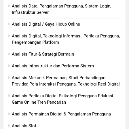
Analisis Data, Pengalaman Pengguna, Sistem Login,
Infrastruktur Server
Analisis Digital / Gaya Hidup Online
Analisis Digital, Teknologi Informasi, Perilaku Pengguna,
Pengembangan Platform
Analisis Fitur & Strategi Bermain
Analisis Infrastruktur dan Performa Sistem
Analisis Mekanik Permainan, Studi Perbandingan
Provider, Pola Interaksi Pengguna, Teknologi Reel Digital
Analisis Perilaku Digital Psikologi Pengguna Edukasi
Game Online Tren Pencarian
Analisis Permainan Digital & Pengalaman Pengguna
Analisis Slot