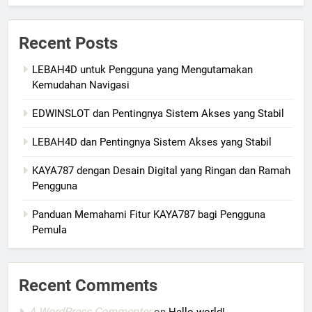
Recent Posts
LEBAH4D untuk Pengguna yang Mengutamakan
Kemudahan Navigasi
EDWINSLOT dan Pentingnya Sistem Akses yang Stabil
LEBAH4D dan Pentingnya Sistem Akses yang Stabil
KAYA787 dengan Desain Digital yang Ringan dan Ramah
Pengguna
Panduan Memahami Fitur KAYA787 bagi Pengguna
Pemula
Recent Comments
A WordPress Commenter