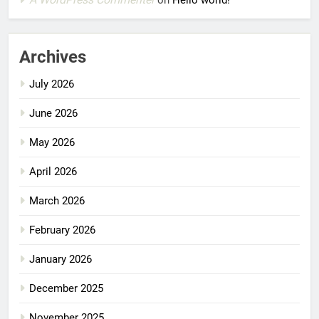
on
Hello world!
Archives
July 2026
June 2026
May 2026
April 2026
March 2026
February 2026
January 2026
December 2025
November 2025