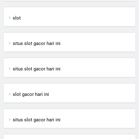
slot
situs slot gacor hari ini
situs slot gacor hari ini
slot gacor hari ini
situs slot gacor hari ini