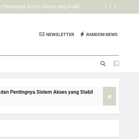
Pentingnya Sistem Akses yang Stabil
Pentingnya Sistem Akses yang Stabil
ital yang Ringan dan Ramah Pengguna
NEWSLETTER
RANDOM NEWS
g Mengutamakan Kemudahan Navigasi
in Menarik Yang Cocok Untuk Setiap Suasana.
Pentingnya Sistem Akses yang Stabil
Pentingnya Sistem Akses yang Stabil
ital yang Ringan dan Ramah Pengguna
a Sistem Akses yang Stabil
KAYA787 dengan Desain D
2 Weeks Ago