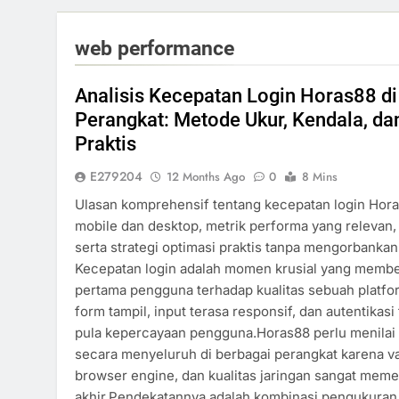
web performance
Analisis Kecepatan Login Horas88 di
Perangkat: Metode Ukur, Kendala, da
Praktis
E279204
12 Months Ago
0
8 Mins
Ulasan komprehensif tentang kecepatan login Hor
mobile dan desktop, metrik performa yang relevan,
serta strategi optimasi praktis tanpa mengorbanka
Kecepatan login adalah momen krusial yang membe
pertama pengguna terhadap kualitas sebuah platf
form tampil, input terasa responsif, dan autentikasi
pula kepercayaan pengguna.Horas88 perlu menilai 
secara menyeluruh di berbagai perangkat karena va
browser engine, dan kualitas jaringan sangat meme
akhir.Pendekatannya adalah kombinasi pengukuran y