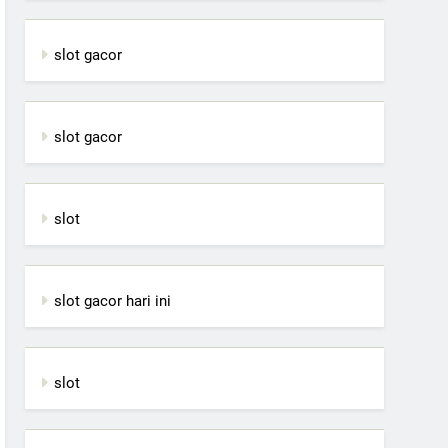
slot gacor
slot gacor
slot
slot gacor hari ini
slot