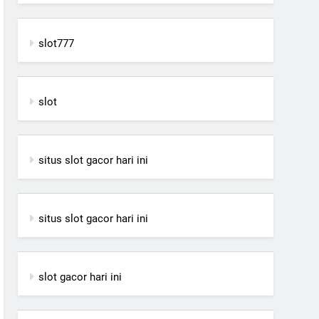
slot777
slot
situs slot gacor hari ini
situs slot gacor hari ini
slot gacor hari ini