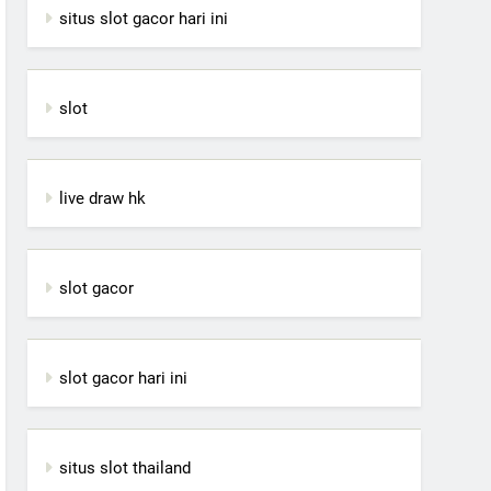
situs slot gacor hari ini
slot
live draw hk
slot gacor
slot gacor hari ini
situs slot thailand