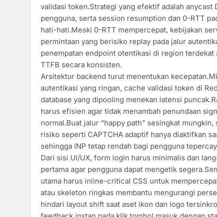
validasi token.Strategi yang efektif adalah anycas
pengguna, serta session resumption dan 0-RTT p
hati-hati.Meski 0-RTT mempercepat, kebijakan se
permintaan yang berisiko replay pada jalur autentik
penempatan endpoint otentikasi di region terdeka
TTFB secara konsisten.
Arsitektur backend turut menentukan kecepatan.M
autentikasi yang ringan, cache validasi token di Re
database yang dipooling menekan latensi puncak.R
harus efisien agar tidak menambah penundaan signi
normal.Buat jalur “happy path” sesingkat mungkin,
risiko seperti CAPTCHA adaptif hanya diaktifkan sa
sehingga INP tetap rendah bagi pengguna tepercay
Dari sisi UI/UX, form login harus minimalis dan lan
pertama agar pengguna dapat mengetik segera.S
utama harus inline-critical CSS untuk mempercepa
atau skeleton ringkas membantu mengurangi persep
hindari layout shift saat aset ikon dan logo tersinkr
feedback instan pada klik tombol masuk dengan s