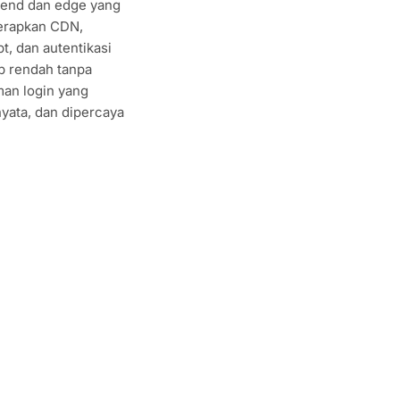
ckend dan edge yang
enerapkan CDN,
, dan autentikasi
p rendah tanpa
an login yang
nyata, dan dipercaya