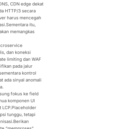
t DNS, CDN edge dekat
ada HTTP/3 secara
rver harus mencegah
asi.Sementara itu,
t akan memangkas
icroservice
dis, dan koneksi
ate limiting dan WAF
fikan pada jalur
 sementara kontrol
at ada sinyal anomali
a.
gsung fokus ke field
emua komponen UI
t LCP.Placeholder
si tunggu, tetapi
onisasi.Berikan
tate “memproses”