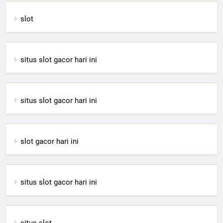
slot
situs slot gacor hari ini
situs slot gacor hari ini
slot gacor hari ini
situs slot gacor hari ini