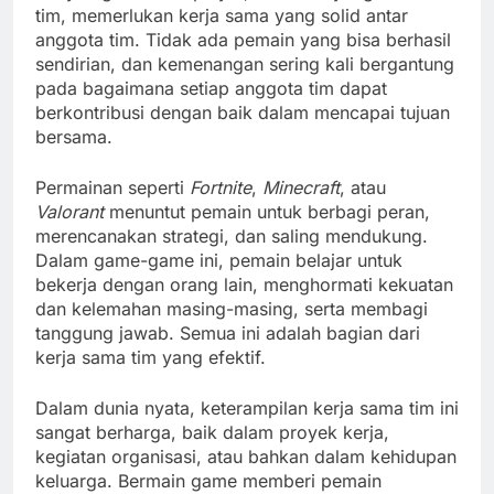
tim, memerlukan kerja sama yang solid antar
anggota tim. Tidak ada pemain yang bisa berhasil
sendirian, dan kemenangan sering kali bergantung
pada bagaimana setiap anggota tim dapat
berkontribusi dengan baik dalam mencapai tujuan
bersama.
Permainan seperti
Fortnite
,
Minecraft
, atau
Valorant
menuntut pemain untuk berbagi peran,
merencanakan strategi, dan saling mendukung.
Dalam game-game ini, pemain belajar untuk
bekerja dengan orang lain, menghormati kekuatan
dan kelemahan masing-masing, serta membagi
tanggung jawab. Semua ini adalah bagian dari
kerja sama tim yang efektif.
Dalam dunia nyata, keterampilan kerja sama tim ini
sangat berharga, baik dalam proyek kerja,
kegiatan organisasi, atau bahkan dalam kehidupan
keluarga. Bermain game memberi pemain