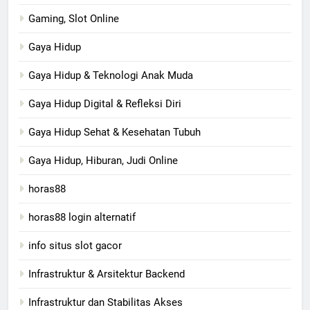
Gaming, Slot Online
Gaya Hidup
Gaya Hidup & Teknologi Anak Muda
Gaya Hidup Digital & Refleksi Diri
Gaya Hidup Sehat & Kesehatan Tubuh
Gaya Hidup, Hiburan, Judi Online
horas88
horas88 login alternatif
info situs slot gacor
Infrastruktur & Arsitektur Backend
Infrastruktur dan Stabilitas Akses