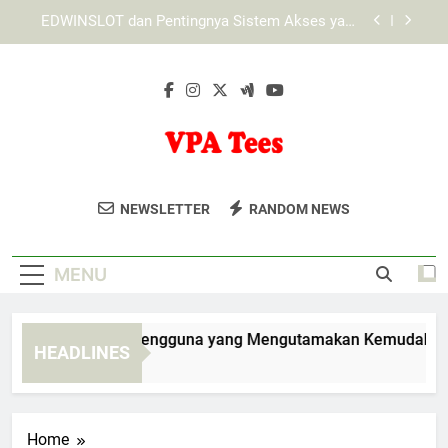
Skip
LEBAH4D dan Pentingnya Sistem Akses yang
to
Stabil
content
KAYA787 dengan Desain Digital yang Ringan dan
Ramah Pengguna
LEBAH4D untuk Pengguna yang Mengutamakan
Kemudahan Navigasi
EDWINSLOT dan Pentingnya Sistem Akses yang
Stabil
VPA Tees
Tampil Gaya Dengan Kaus Trendy Dari
LEBAH4D dan Pentingnya Sistem Akses yang
NEWSLETTER
RANDOM NEWS
Stabil
VPA Tees. Temukan Berbagai Desain
KAYA787 dengan Desain Digital yang Ringan dan
Menarik Yang Cocok Untuk Setiap
Ramah Pengguna
MENU
Suasana.
EBAH4D untuk Pengguna yang Mengutamakan Kemudahan Na
HEADLINES
 Weeks Ago
Home