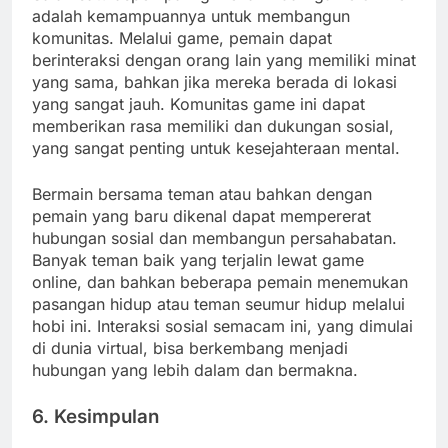
adalah kemampuannya untuk membangun
komunitas. Melalui game, pemain dapat
berinteraksi dengan orang lain yang memiliki minat
yang sama, bahkan jika mereka berada di lokasi
yang sangat jauh. Komunitas game ini dapat
memberikan rasa memiliki dan dukungan sosial,
yang sangat penting untuk kesejahteraan mental.
Bermain bersama teman atau bahkan dengan
pemain yang baru dikenal dapat mempererat
hubungan sosial dan membangun persahabatan.
Banyak teman baik yang terjalin lewat game
online, dan bahkan beberapa pemain menemukan
pasangan hidup atau teman seumur hidup melalui
hobi ini. Interaksi sosial semacam ini, yang dimulai
di dunia virtual, bisa berkembang menjadi
hubungan yang lebih dalam dan bermakna.
6.
Kesimpulan