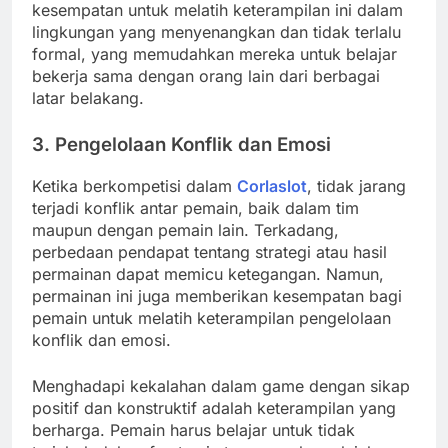
kesempatan untuk melatih keterampilan ini dalam
lingkungan yang menyenangkan dan tidak terlalu
formal, yang memudahkan mereka untuk belajar
bekerja sama dengan orang lain dari berbagai
latar belakang.
3.
Pengelolaan Konflik dan Emosi
Ketika berkompetisi dalam
Corlaslot
, tidak jarang
terjadi konflik antar pemain, baik dalam tim
maupun dengan pemain lain. Terkadang,
perbedaan pendapat tentang strategi atau hasil
permainan dapat memicu ketegangan. Namun,
permainan ini juga memberikan kesempatan bagi
pemain untuk melatih keterampilan pengelolaan
konflik dan emosi.
Menghadapi kekalahan dalam game dengan sikap
positif dan konstruktif adalah keterampilan yang
berharga. Pemain harus belajar untuk tidak