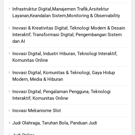
Infrastruktur Digital,Manajemen Trafik,Arsitektur
Layanan,Keandalan Sistem,Monitoring & Observability
Inovasi & Kreativitas Digital; Teknologi Modern & Desain
Interaktif; Transformasi Digital; Pengembangan Sistem
dan AI
Inovasi Digital, Industri Hiburan, Teknologi Interaktif,
Komunitas Online
Inovasi Digital, Komunitas & Teknologi, Gaya Hidup
Modern, Media & Hiburan
Inovasi Digital, Pengalaman Pengguna, Teknologi
Interaktif, Komunitas Online
Inovasi Mekanisme Slot
Judi Olahraga, Taruhan Bola, Panduan Judi