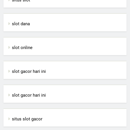
situs slot
slot dana
slot online
slot gacor hari ini
slot gacor hari ini
situs slot gacor