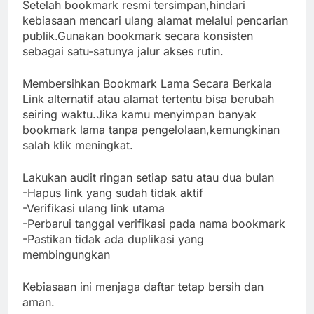
Setelah bookmark resmi tersimpan,hindari
kebiasaan mencari ulang alamat melalui pencarian
publik.Gunakan bookmark secara konsisten
sebagai satu-satunya jalur akses rutin.
Membersihkan Bookmark Lama Secara Berkala
Link alternatif atau alamat tertentu bisa berubah
seiring waktu.Jika kamu menyimpan banyak
bookmark lama tanpa pengelolaan,kemungkinan
salah klik meningkat.
Lakukan audit ringan setiap satu atau dua bulan
-Hapus link yang sudah tidak aktif
-Verifikasi ulang link utama
-Perbarui tanggal verifikasi pada nama bookmark
-Pastikan tidak ada duplikasi yang
membingungkan
Kebiasaan ini menjaga daftar tetap bersih dan
aman.