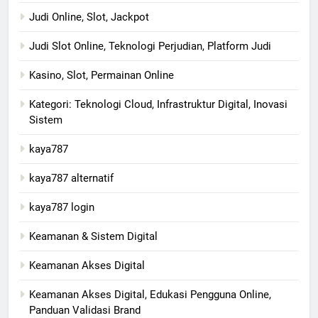
Judi Online, Slot, Jackpot
Judi Slot Online, Teknologi Perjudian, Platform Judi
Kasino, Slot, Permainan Online
Kategori: Teknologi Cloud, Infrastruktur Digital, Inovasi
Sistem
kaya787
kaya787 alternatif
kaya787 login
Keamanan & Sistem Digital
Keamanan Akses Digital
Keamanan Akses Digital, Edukasi Pengguna Online,
Panduan Validasi Brand