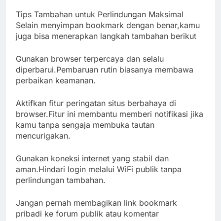
Tips Tambahan untuk Perlindungan Maksimal
Selain menyimpan bookmark dengan benar,kamu
juga bisa menerapkan langkah tambahan berikut
Gunakan browser terpercaya dan selalu
diperbarui.Pembaruan rutin biasanya membawa
perbaikan keamanan.
Aktifkan fitur peringatan situs berbahaya di
browser.Fitur ini membantu memberi notifikasi jika
kamu tanpa sengaja membuka tautan
mencurigakan.
Gunakan koneksi internet yang stabil dan
aman.Hindari login melalui WiFi publik tanpa
perlindungan tambahan.
Jangan pernah membagikan link bookmark
pribadi ke forum publik atau komentar