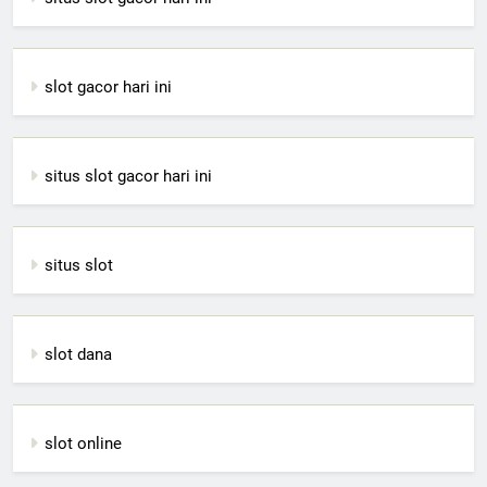
slot gacor hari ini
situs slot gacor hari ini
situs slot
slot dana
slot online