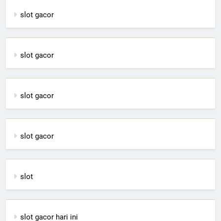
slot gacor
slot gacor
slot gacor
slot gacor
slot
slot gacor hari ini