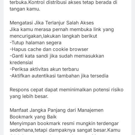
terbuka.Kontrol distribusi akses tetap berada di
tangan kamu.
Mengatasi Jika Terlanjur Salah Akses
Jika kamu merasa pernah membuka link yang
mencurigakan,lakukan langkah berikut
-Tutup halaman segera
-Hapus cache dan cookie browser
-Ganti kata sandi jika sudah memasukkan
kredensial
-Periksa aktivitas akun terbaru
-Aktifkan autentikasi tambahan jika tersedia
Respons cepat dapat meminimalkan potensi risiko
yang lebih besar.
Manfaat Jangka Panjang dari Manajemen
Bookmark yang Baik
Menyimpan bookmark resmi mungkin terdengar
sederhana,tetapi dampaknya sangat besar.Kamu