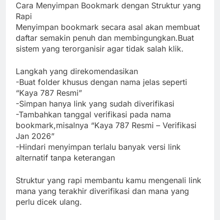
Cara Menyimpan Bookmark dengan Struktur yang
Rapi
Menyimpan bookmark secara asal akan membuat
daftar semakin penuh dan membingungkan.Buat
sistem yang terorganisir agar tidak salah klik.
Langkah yang direkomendasikan
-Buat folder khusus dengan nama jelas seperti
“Kaya 787 Resmi”
-Simpan hanya link yang sudah diverifikasi
-Tambahkan tanggal verifikasi pada nama
bookmark,misalnya “Kaya 787 Resmi – Verifikasi
Jan 2026”
-Hindari menyimpan terlalu banyak versi link
alternatif tanpa keterangan
Struktur yang rapi membantu kamu mengenali link
mana yang terakhir diverifikasi dan mana yang
perlu dicek ulang.