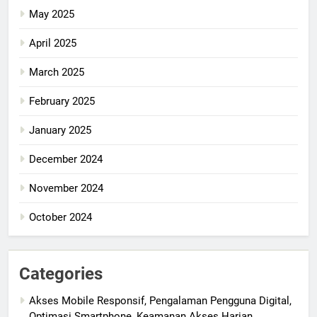
May 2025
April 2025
March 2025
February 2025
January 2025
December 2024
November 2024
October 2024
Categories
Akses Mobile Responsif, Pengalaman Pengguna Digital,
Optimasi Smartphone, Keamanan Akses Harian