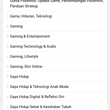
Dunia Pokémon, Update Game, Perkembangan Pokémon,
Panduan Strategi
Game, Hiburan, Teknologi
Gaming
Gaming & Entertainment
Gaming Technology & Audio
Gaming, Lifestyle
Gaming, Slot Online
Gaya Hidup
Gaya Hidup & Teknologi Anak Muda
Gaya Hidup Digital & Refleksi Diri
Gaya Hidup Sehat & Kesehatan Tubuh