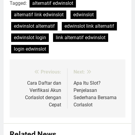
Tagged:
alternatif edwinslot
alternatif link edwinslot
edwinslot
edwinslot alternatif
edwinslot link alternatif
edwinslot login
link alternatif edwinslot
login edwinslot
Previous:
Next:
Post
navigation
Cara Daftar dan
Apa Itu Slot?
Verifikasi Akun
Penjelasan
Corlaslot dengan
Sederhana Bersama
Cepat
Corlaslot
Related News