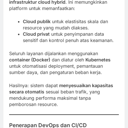
infrastruktur cloud hybrid
. Ini memungkinkan
platform untuk memanfaatkan:
Cloud publik
untuk elastisitas skala dan
resource yang mudah diakses.
Cloud privat
untuk penyimpanan data
sensitif dan kontrol penuh atas keamanan.
Seluruh layanan dijalankan menggunakan
container (Docker)
dan diatur oleh
Kubernetes
untuk otomatisasi deployment, pemantauan
sumber daya, dan pengaturan beban kerja.
Hasilnya: sistem dapat
menyesuaikan kapasitas
secara otomatis
sesuai beban trafik, yang
mendukung performa maksimal tanpa
pemborosan resource.
Penerapan DevOps dan CI/CD