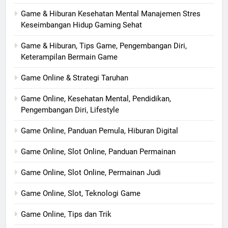
Game & Hiburan Kesehatan Mental Manajemen Stres
Keseimbangan Hidup Gaming Sehat
Game & Hiburan, Tips Game, Pengembangan Diri,
Keterampilan Bermain Game
Game Online & Strategi Taruhan
Game Online, Kesehatan Mental, Pendidikan,
Pengembangan Diri, Lifestyle
Game Online, Panduan Pemula, Hiburan Digital
Game Online, Slot Online, Panduan Permainan
Game Online, Slot Online, Permainan Judi
Game Online, Slot, Teknologi Game
Game Online, Tips dan Trik