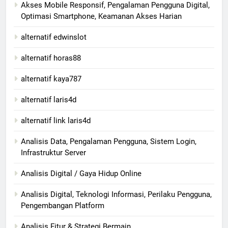
Akses Mobile Responsif, Pengalaman Pengguna Digital,
Optimasi Smartphone, Keamanan Akses Harian
alternatif edwinslot
alternatif horas88
alternatif kaya787
alternatif laris4d
alternatif link laris4d
Analisis Data, Pengalaman Pengguna, Sistem Login,
Infrastruktur Server
Analisis Digital / Gaya Hidup Online
Analisis Digital, Teknologi Informasi, Perilaku Pengguna,
Pengembangan Platform
Analisis Fitur & Strategi Bermain