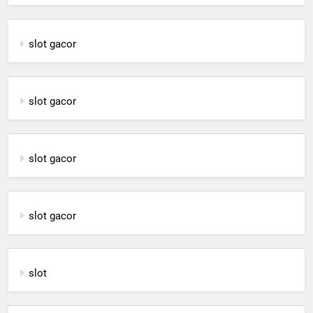
slot gacor
slot gacor
slot gacor
slot gacor
slot