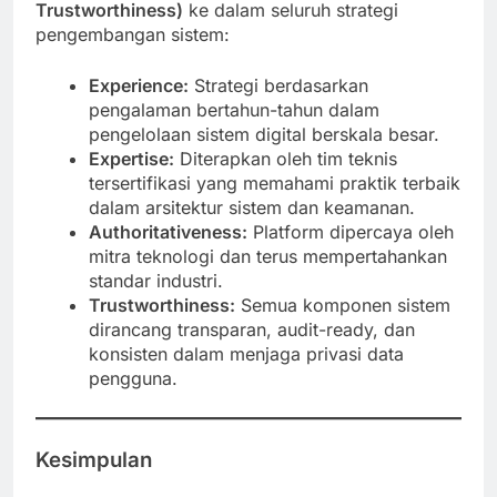
Trustworthiness)
ke dalam seluruh strategi
pengembangan sistem:
Experience:
Strategi berdasarkan
pengalaman bertahun-tahun dalam
pengelolaan sistem digital berskala besar.
Expertise:
Diterapkan oleh tim teknis
tersertifikasi yang memahami praktik terbaik
dalam arsitektur sistem dan keamanan.
Authoritativeness:
Platform dipercaya oleh
mitra teknologi dan terus mempertahankan
standar industri.
Trustworthiness:
Semua komponen sistem
dirancang transparan, audit-ready, dan
konsisten dalam menjaga privasi data
pengguna.
Kesimpulan