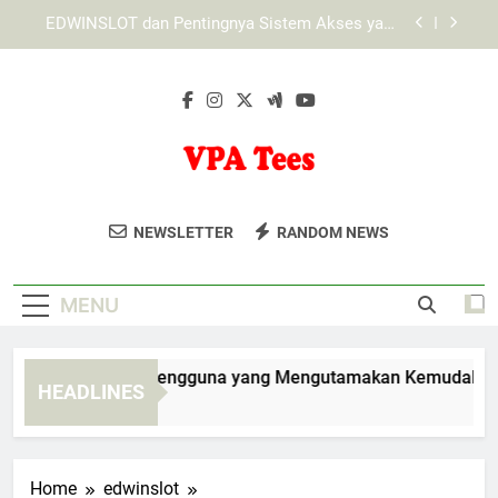
Skip
LEBAH4D dan Pentingnya Sistem Akses yang
to
Stabil
content
KAYA787 dengan Desain Digital yang Ringan dan
Ramah Pengguna
LEBAH4D untuk Pengguna yang Mengutamakan
Kemudahan Navigasi
EDWINSLOT dan Pentingnya Sistem Akses yang
Stabil
VPA Tees
Tampil Gaya Dengan Kaus Trendy Dari
LEBAH4D dan Pentingnya Sistem Akses yang
NEWSLETTER
RANDOM NEWS
Stabil
VPA Tees. Temukan Berbagai Desain
KAYA787 dengan Desain Digital yang Ringan dan
Menarik Yang Cocok Untuk Setiap
Ramah Pengguna
MENU
Suasana.
EBAH4D untuk Pengguna yang Mengutamakan Kemudahan Nav
HEADLINES
Weeks Ago
Home
edwinslot