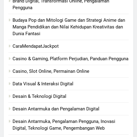
Brand Digital, Transformasi Online, Pengalaman
Pengguna
Budaya Pop dan Mitologi Game dan Strategi Anime dan
Manga Pendidikan dan Nilai Kehidupan Kreativitas dan
Dunia Fantasi
CaraMendapatJackpot
Casino & Gaming, Platform Perjudian, Panduan Pengguna
Casino, Slot Online, Permainan Online
Data Visual & Interaksi Digital
Desain & Teknologi Digital
Desain Antarmuka dan Pengalaman Digital
Desain Antarmuka, Pengalaman Pengguna, Inovasi
Digital, Teknologi Game, Pengembangan Web