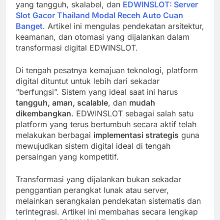
yang tangguh, skalabel, dan
EDWINSLOT: Server
Slot Gacor Thailand Modal Receh Auto Cuan
Banget
. Artikel ini mengulas pendekatan arsitektur,
keamanan, dan otomasi yang dijalankan dalam
transformasi digital EDWINSLOT.
Di tengah pesatnya kemajuan teknologi, platform
digital dituntut untuk lebih dari sekadar
“berfungsi”. Sistem yang ideal saat ini harus
tangguh, aman, scalable
, dan
mudah
dikembangkan
. EDWINSLOT sebagai salah satu
platform yang terus bertumbuh secara aktif telah
melakukan berbagai
implementasi strategis
guna
mewujudkan sistem digital ideal di tengah
persaingan yang kompetitif.
Transformasi yang dijalankan bukan sekadar
penggantian perangkat lunak atau server,
melainkan serangkaian pendekatan sistematis dan
terintegrasi. Artikel ini membahas secara lengkap