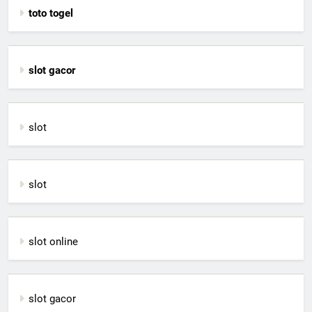
toto togel
slot gacor
slot
slot
slot online
slot gacor