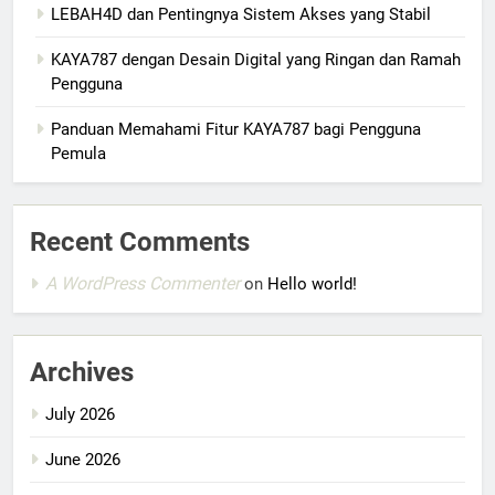
LEBAH4D dan Pentingnya Sistem Akses yang Stabil
KAYA787 dengan Desain Digital yang Ringan dan Ramah
Pengguna
Panduan Memahami Fitur KAYA787 bagi Pengguna
Pemula
Recent Comments
A WordPress Commenter
on
Hello world!
Archives
July 2026
June 2026