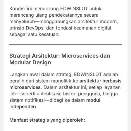
Kondisi ini mendorong EDWINSLOT untuk
merancang ulang pendekatannya secara
menyeluruh—menggabungkan arsitektur modern,
prinsip DevOps, dan fondasi keamanan digital
sebagai satu kesatuan.
Strategi Arsitektur: Microservices dan
Modular Design
Langkah awal dalam strategi EDWINSLOT adalah
beralih dari sistem monolitik ke
arsitektur berbasis
microservices
. Dalam arsitektur ini, setiap layanan
inti—seperti autentikasi, histori pengguna, hingga
sistem notifikasi—dibagi ke dalam
modul
independen
.
Manfaat strategis yang diperoleh: