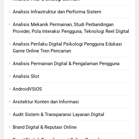
Analisis Infrastruktur dan Performa Sistem
Analisis Mekanik Permainan, Studi Perbandingan
Provider, Pola Interaksi Pengguna, Teknologi Reel Digital
Analisis Perilaku Digital Psikologi Pengguna Edukasi
Game Online Tren Pencarian
Analisis Permainan Digital & Pengalaman Pengguna
Analisis Slot
AndroidVSiOS
Arsitektur Konten dan Informasi
Audit Sistem & Transparansi Layanan Digital
Brand Digital & Reputasi Online