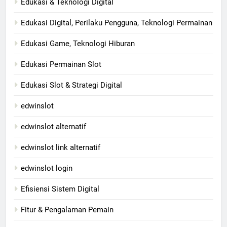
Edukasi & Teknologi Digital
Edukasi Digital, Perilaku Pengguna, Teknologi Permainan
Edukasi Game, Teknologi Hiburan
Edukasi Permainan Slot
Edukasi Slot & Strategi Digital
edwinslot
edwinslot alternatif
edwinslot link alternatif
edwinslot login
Efisiensi Sistem Digital
Fitur & Pengalaman Pemain