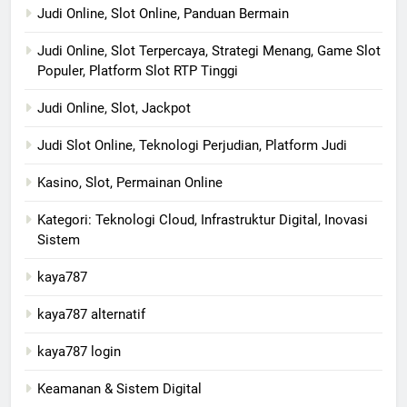
Judi Online, Slot Online, Panduan Bermain
Judi Online, Slot Terpercaya, Strategi Menang, Game Slot
Populer, Platform Slot RTP Tinggi
Judi Online, Slot, Jackpot
Judi Slot Online, Teknologi Perjudian, Platform Judi
Kasino, Slot, Permainan Online
Kategori: Teknologi Cloud, Infrastruktur Digital, Inovasi
Sistem
kaya787
kaya787 alternatif
kaya787 login
Keamanan & Sistem Digital