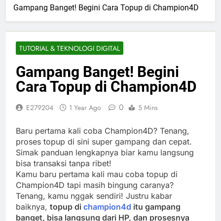
Gampang Banget! Begini Cara Topup di Champion4D
TUTORIAL & TEKNOLOGI DIGITAL
Gampang Banget! Begini
Cara Topup di Champion4D
0
E279204
1 Year Ago
5 Mins
Baru pertama kali coba Champion4D? Tenang,
proses topup di sini super gampang dan cepat.
Simak panduan lengkapnya biar kamu langsung
bisa transaksi tanpa ribet!
Kamu baru pertama kali mau coba topup di
Champion4D tapi masih bingung caranya?
Tenang, kamu nggak sendiri! Justru kabar
baiknya,
topup di
champion4d
itu gampang
banget, bisa langsung dari HP, dan prosesnya