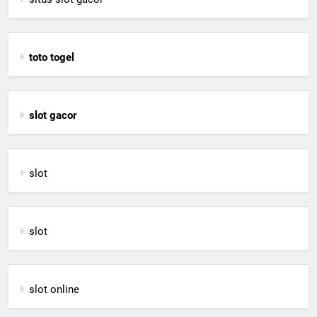
toto togel
slot gacor
slot
slot
slot online