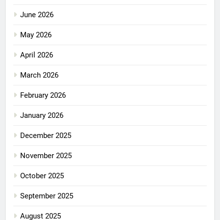
June 2026
May 2026
April 2026
March 2026
February 2026
January 2026
December 2025
November 2025
October 2025
September 2025
August 2025