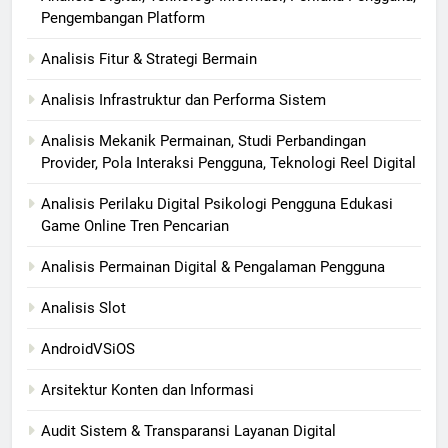
Pengembangan Platform
Analisis Fitur & Strategi Bermain
Analisis Infrastruktur dan Performa Sistem
Analisis Mekanik Permainan, Studi Perbandingan
Provider, Pola Interaksi Pengguna, Teknologi Reel Digital
Analisis Perilaku Digital Psikologi Pengguna Edukasi
Game Online Tren Pencarian
Analisis Permainan Digital & Pengalaman Pengguna
Analisis Slot
AndroidVSiOS
Arsitektur Konten dan Informasi
Audit Sistem & Transparansi Layanan Digital