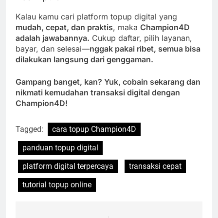
Kalau kamu cari platform topup digital yang
mudah, cepat, dan praktis
, maka
Champion4D
adalah jawabannya.
Cukup daftar, pilih layanan,
bayar, dan selesai—
nggak pakai ribet, semua bisa
dilakukan langsung dari genggaman.
Gampang banget, kan? Yuk, cobain sekarang dan
nikmati kemudahan transaksi digital dengan
Champion4D!
Tagged:
cara topup Champion4D
panduan topup digital
platform digital terpercaya
transaksi cepat
tutorial topup online