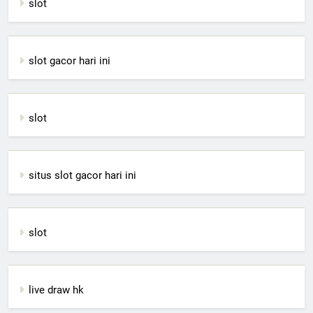
slot
slot gacor hari ini
slot
situs slot gacor hari ini
slot
live draw hk