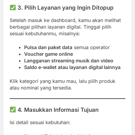
3. Pilih Layanan yang Ingin Ditopup
Setelah masuk ke dashboard, kamu akan melihat
berbagai pilihan layanan digital. Tinggal pilih
sesuai kebutuhanmu, misalnya:
Pulsa dan paket data
semua operator
Voucher game online
Langganan streaming musik dan video
Saldo e-wallet atau layanan digital lainnya
Klik kategori yang kamu mau, lalu pilih produk
atau nominal yang tersedia.
4. Masukkan Informasi Tujuan
Isi detail sesuai kebutuhan: