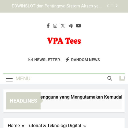
Skip
LEBAH4D dan Pentingnya Sistem Akses yang
to
Stabil
content
KAYA787 dengan Desain Digital yang Ringan dan
Ramah Pengguna
LEBAH4D untuk Pengguna yang Mengutamakan
Kemudahan Navigasi
EDWINSLOT dan Pentingnya Sistem Akses yang
Stabil
VPA Tees
Tampil Gaya Dengan Kaus Trendy Dari
LEBAH4D dan Pentingnya Sistem Akses yang
NEWSLETTER
RANDOM NEWS
Stabil
VPA Tees. Temukan Berbagai Desain
KAYA787 dengan Desain Digital yang Ringan dan
Menarik Yang Cocok Untuk Setiap
Ramah Pengguna
MENU
Suasana.
EBAH4D untuk Pengguna yang Mengutamakan Kemudahan Nav
HEADLINES
Weeks Ago
Home
Tutorial & Teknologi Digital