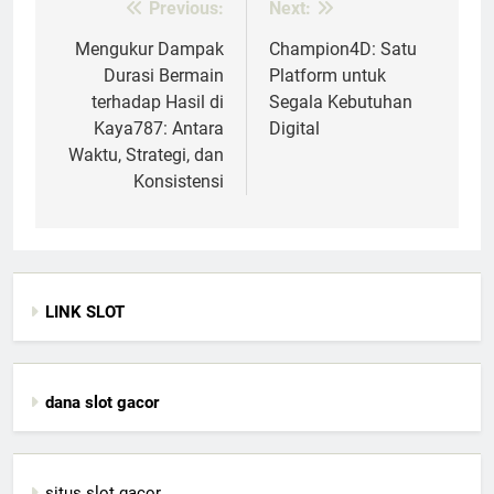
Previous:
Next:
Post
navigation
Mengukur Dampak
Champion4D: Satu
Durasi Bermain
Platform untuk
terhadap Hasil di
Segala Kebutuhan
Kaya787: Antara
Digital
Waktu, Strategi, dan
Konsistensi
LINK SLOT
dana slot gacor
situs slot gacor