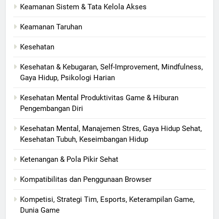
Keamanan Sistem & Tata Kelola Akses
Keamanan Taruhan
Kesehatan
Kesehatan & Kebugaran, Self-Improvement, Mindfulness,
Gaya Hidup, Psikologi Harian
Kesehatan Mental Produktivitas Game & Hiburan
Pengembangan Diri
Kesehatan Mental, Manajemen Stres, Gaya Hidup Sehat,
Kesehatan Tubuh, Keseimbangan Hidup
Ketenangan & Pola Pikir Sehat
Kompatibilitas dan Penggunaan Browser
Kompetisi, Strategi Tim, Esports, Keterampilan Game,
Dunia Game