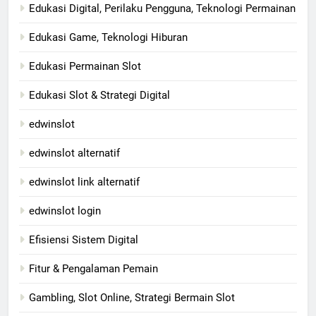
Edukasi Digital, Perilaku Pengguna, Teknologi Permainan
Edukasi Game, Teknologi Hiburan
Edukasi Permainan Slot
Edukasi Slot & Strategi Digital
edwinslot
edwinslot alternatif
edwinslot link alternatif
edwinslot login
Efisiensi Sistem Digital
Fitur & Pengalaman Pemain
Gambling, Slot Online, Strategi Bermain Slot