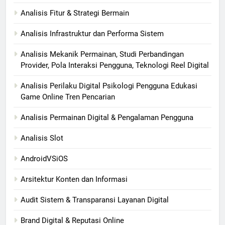
Analisis Fitur & Strategi Bermain
Analisis Infrastruktur dan Performa Sistem
Analisis Mekanik Permainan, Studi Perbandingan
Provider, Pola Interaksi Pengguna, Teknologi Reel Digital
Analisis Perilaku Digital Psikologi Pengguna Edukasi
Game Online Tren Pencarian
Analisis Permainan Digital & Pengalaman Pengguna
Analisis Slot
AndroidVSiOS
Arsitektur Konten dan Informasi
Audit Sistem & Transparansi Layanan Digital
Brand Digital & Reputasi Online