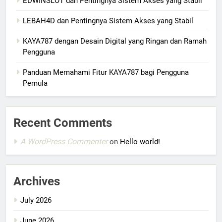
EDWINSLOT dan Pentingnya Sistem Akses yang Stabil
LEBAH4D dan Pentingnya Sistem Akses yang Stabil
KAYA787 dengan Desain Digital yang Ringan dan Ramah
Pengguna
Panduan Memahami Fitur KAYA787 bagi Pengguna
Pemula
Recent Comments
A WordPress Commenter
on
Hello world!
Archives
July 2026
June 2026