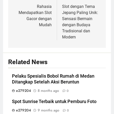
navigation
Rahasia
Slot dengan Tema
Mendapatkan Slot
Jepang Paling Unik:
Gacor dengan
Sensasi Bermain
Mudah
dengan Budaya
Tradisional dan
Modern
Related News
Pelaku Spesialis Bobol Rumah di Medan
Ditangkap Setelah Aksi Beruntun
e279204
8 months ago
0
Spot Sunrise Terbaik untuk Pemburu Foto
e279204
9 months ago
0