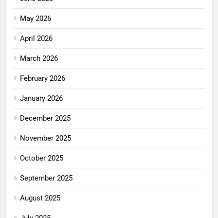
May 2026
April 2026
March 2026
February 2026
January 2026
December 2025
November 2025
October 2025
September 2025
August 2025
July 2025