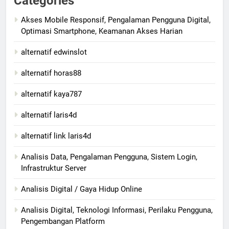
Categories
Akses Mobile Responsif, Pengalaman Pengguna Digital,
Optimasi Smartphone, Keamanan Akses Harian
alternatif edwinslot
alternatif horas88
alternatif kaya787
alternatif laris4d
alternatif link laris4d
Analisis Data, Pengalaman Pengguna, Sistem Login,
Infrastruktur Server
Analisis Digital / Gaya Hidup Online
Analisis Digital, Teknologi Informasi, Perilaku Pengguna,
Pengembangan Platform