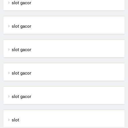
slot gacor
slot gacor
slot gacor
slot gacor
slot gacor
slot