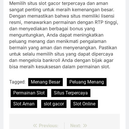
Memilih situs slot gacor terpercaya dan aman
sangat penting untuk meraih kemenangan besar.
Dengan memastikan bahwa situs memiliki lisensi
resmi, menawarkan permainan dengan RTP tinggi,
dan menyediakan berbagai bonus yang
menguntungkan, Anda dapat meningkatkan
peluang menang dan menikmati pengalaman
bermain yang aman dan menyenangkan. Pastikan
untuk selalu memilih situs yang dapat dipercaya
dan mengelola bankroll Anda dengan bijak agar
bisa meraih kesuksesan dalam permainan slot.
Tagged:
Menang Besar
Peluang Menang
Permainan Slot
Situs Terpercaya
Slot Aman
slot gacor
Slot Online
Previous:
Next:
Post