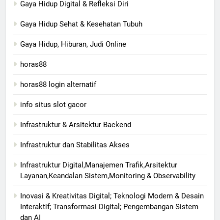
Gaya Hidup Digital & Refleksi Diri
Gaya Hidup Sehat & Kesehatan Tubuh
Gaya Hidup, Hiburan, Judi Online
horas88
horas88 login alternatif
info situs slot gacor
Infrastruktur & Arsitektur Backend
Infrastruktur dan Stabilitas Akses
Infrastruktur Digital,Manajemen Trafik,Arsitektur
Layanan,Keandalan Sistem,Monitoring & Observability
Inovasi & Kreativitas Digital; Teknologi Modern & Desain
Interaktif; Transformasi Digital; Pengembangan Sistem
dan AI