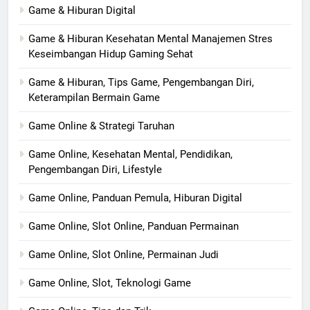
Game & Hiburan Digital
Game & Hiburan Kesehatan Mental Manajemen Stres
Keseimbangan Hidup Gaming Sehat
Game & Hiburan, Tips Game, Pengembangan Diri,
Keterampilan Bermain Game
Game Online & Strategi Taruhan
Game Online, Kesehatan Mental, Pendidikan,
Pengembangan Diri, Lifestyle
Game Online, Panduan Pemula, Hiburan Digital
Game Online, Slot Online, Panduan Permainan
Game Online, Slot Online, Permainan Judi
Game Online, Slot, Teknologi Game