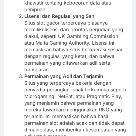
khawatir tentang kebocoran data atau
penipuan.
Lisensi dan Regulasi yang Sah
Situs slot gacor terpercaya biasanya
memiliki lisensi dari otoritas perjudian yang
diakui, seperti UK Gambling Commission
atau Malta Gaming Authority. Lisensi ini
memastikan bahwa situs beroperasi sesuai
dengan regulasi yang ketat, dan bahwa
permainan yang ditawarkan adil serta
transparan.
Permainan yang Adil dan Terjamin
Situs yang terpercaya bekerja dengan
penyedia perangkat lunak terkemuka seperti
Microgaming, NetEnt, atau Pragmatic Play,
yang menjamin bahwa permainan yang
mereka tawarkan menggunakan RNG yang
terjamin. Ini memastikan bahwa hasil
permainan slot adalah acak dan tidak dapat
dimanipulasi, memberikan kesempatan yang