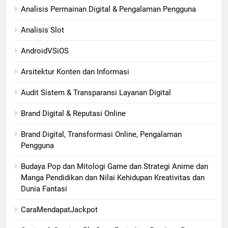
Analisis Permainan Digital & Pengalaman Pengguna
Analisis Slot
AndroidVSiOS
Arsitektur Konten dan Informasi
Audit Sistem & Transparansi Layanan Digital
Brand Digital & Reputasi Online
Brand Digital, Transformasi Online, Pengalaman
Pengguna
Budaya Pop dan Mitologi Game dan Strategi Anime dan
Manga Pendidikan dan Nilai Kehidupan Kreativitas dan
Dunia Fantasi
CaraMendapatJackpot