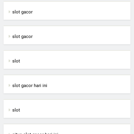
slot gacor
slot gacor
slot
slot gacor hari ini
slot