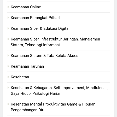
Keamanan Online
Keamanan Perangkat Pribadi
Keamanan Siber & Edukasi Digital
Keamanan Siber, Infrastruktur Jaringan, Manajemen
Sistem, Teknologi Informasi
Keamanan Sistem & Tata Kelola Akses
Keamanan Taruhan
Kesehatan
Kesehatan & Kebugaran, Self-Improvement, Mindfulness,
Gaya Hidup, Psikologi Harian
Kesehatan Mental Produktivitas Game & Hiburan
Pengembangan Diri