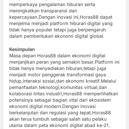
memperkaya pengalaman hiburan serta
meningkatkan transparansi dan
kepercayaan.Dengan inovasi ini,Horas88 dapat
menjelma menjadi platform hiburan digital yang
tidak hanya populer tetapi juga berpengaruh
dalam pembentukan ekonomi digital global.
Kesimpulan
Masa depan Horas88 dalam ekonomi digital
menjanjikan peran yang semakin besar.Platform ini
tidak hanya menyediakan hiburan,tetapi juga
menjadi motor penggerak transformasi gaya
hidup,interaksi sosial,dan ekonomi kreatif.Melalui
pemanfaatan teknologi,komunitas virtual,dan
kolaborasi lintas industri,Horas88 memperlihatkan
potensinya sebagai bagian vital dari ekosistem
ekonomi digital modern.Dengan inovasi
berkelanjutan dan regulasi yang tepat,Horas88
akan terus tumbuh sebagai salah satu pelaku
utama dalam peta ekonomi digital abad ke-21.