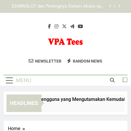
Skip
LEBAH4D dan Pentingnya Sistem Akses yang
to
Stabil
content
KAYA787 dengan Desain Digital yang Ringan dan
Ramah Pengguna
LEBAH4D untuk Pengguna yang Mengutamakan
Kemudahan Navigasi
EDWINSLOT dan Pentingnya Sistem Akses yang
Stabil
VPA Tees
Tampil Gaya Dengan Kaus Trendy Dari
LEBAH4D dan Pentingnya Sistem Akses yang
NEWSLETTER
RANDOM NEWS
Stabil
VPA Tees. Temukan Berbagai Desain
KAYA787 dengan Desain Digital yang Ringan dan
Menarik Yang Cocok Untuk Setiap
Ramah Pengguna
MENU
Suasana.
EBAH4D untuk Pengguna yang Mengutamakan Kemudahan Nav
HEADLINES
Weeks Ago
Home