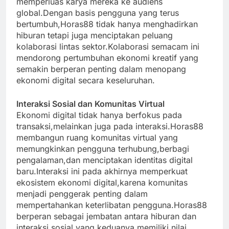
memperluas karya mereka ke audiens
global.Dengan basis pengguna yang terus
bertumbuh,Horas88 tidak hanya menghadirkan
hiburan tetapi juga menciptakan peluang
kolaborasi lintas sektor.Kolaborasi semacam ini
mendorong pertumbuhan ekonomi kreatif yang
semakin berperan penting dalam menopang
ekonomi digital secara keseluruhan.
Interaksi Sosial dan Komunitas Virtual
Ekonomi digital tidak hanya berfokus pada
transaksi,melainkan juga pada interaksi.Horas88
membangun ruang komunitas virtual yang
memungkinkan pengguna terhubung,berbagi
pengalaman,dan menciptakan identitas digital
baru.Interaksi ini pada akhirnya memperkuat
ekosistem ekonomi digital,karena komunitas
menjadi penggerak penting dalam
mempertahankan keterlibatan pengguna.Horas88
berperan sebagai jembatan antara hiburan dan
interaksi sosial,yang keduanya memiliki nilai