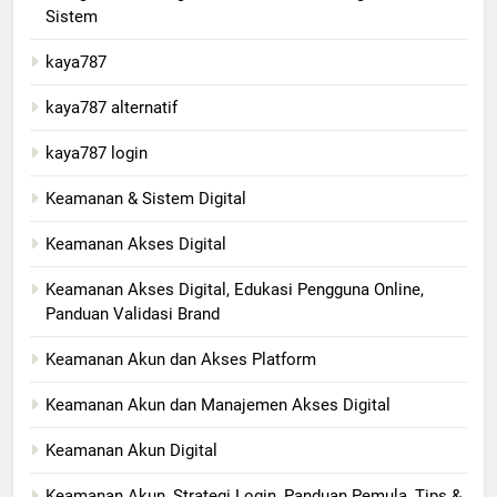
Sistem
kaya787
kaya787 alternatif
kaya787 login
Keamanan & Sistem Digital
Keamanan Akses Digital
Keamanan Akses Digital, Edukasi Pengguna Online,
Panduan Validasi Brand
Keamanan Akun dan Akses Platform
Keamanan Akun dan Manajemen Akses Digital
Keamanan Akun Digital
Keamanan Akun, Strategi Login, Panduan Pemula, Tips &