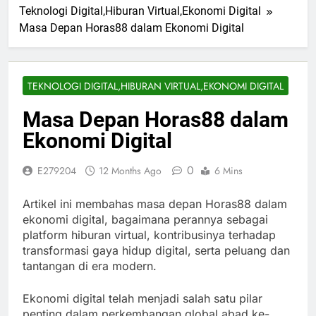
Teknologi Digital,Hiburan Virtual,Ekonomi Digital
Masa Depan Horas88 dalam Ekonomi Digital
TEKNOLOGI DIGITAL,HIBURAN VIRTUAL,EKONOMI DIGITAL
Masa Depan Horas88 dalam
Ekonomi Digital
0
E279204
12 Months Ago
6 Mins
Artikel ini membahas masa depan Horas88 dalam
ekonomi digital, bagaimana perannya sebagai
platform hiburan virtual, kontribusinya terhadap
transformasi gaya hidup digital, serta peluang dan
tantangan di era modern.
Ekonomi digital telah menjadi salah satu pilar
penting dalam perkembangan global abad ke-