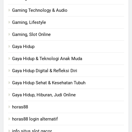
Gaming Technology & Audio
Gaming, Lifestyle
Gaming, Slot Online
Gaya Hidup
Gaya Hidup & Teknologi Anak Muda
Gaya Hidup Digital & Refleksi Diri
Gaya Hidup Sehat & Kesehatan Tubuh
Gaya Hidup, Hiburan, Judi Online
horas88
horas88 login alternatif
info situs slot gacor