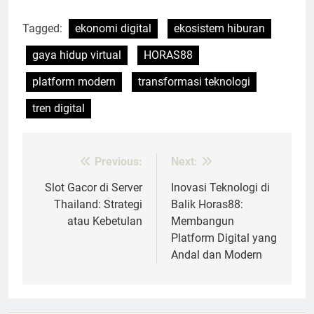
Tagged:
ekonomi digital
ekosistem hiburan
gaya hidup virtual
HORAS88
platform modern
transformasi teknologi
tren digital
Previous:
Next:
Post
navigation
Slot Gacor di Server
Inovasi Teknologi di
Thailand: Strategi
Balik Horas88:
atau Kebetulan
Membangun
Platform Digital yang
Andal dan Modern