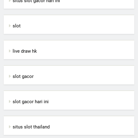
situs slot gacor hari ini
slot
live draw hk
slot gacor
slot gacor hari ini
situs slot thailand