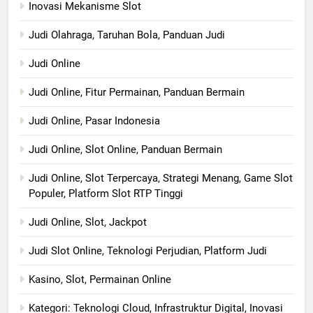
Inovasi Mekanisme Slot
Judi Olahraga, Taruhan Bola, Panduan Judi
Judi Online
Judi Online, Fitur Permainan, Panduan Bermain
Judi Online, Pasar Indonesia
Judi Online, Slot Online, Panduan Bermain
Judi Online, Slot Terpercaya, Strategi Menang, Game Slot
Populer, Platform Slot RTP Tinggi
Judi Online, Slot, Jackpot
Judi Slot Online, Teknologi Perjudian, Platform Judi
Kasino, Slot, Permainan Online
Kategori: Teknologi Cloud, Infrastruktur Digital, Inovasi