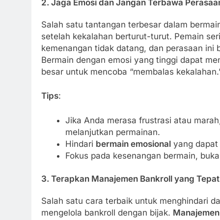
2.
Jaga Emosi dan Jangan Terbawa Perasaa
Salah satu tantangan terbesar dalam bermai
setelah kekalahan berturut-turut. Pemain ser
kemenangan tidak datang, dan perasaan ini
Bermain dengan emosi yang tinggi dapat meny
besar untuk mencoba “membalas kekalahan.
Tips
:
Jika Anda merasa frustrasi atau marah,
melanjutkan permainan.
Hindari
bermain emosional
yang dapat 
Fokus pada kesenangan bermain, buk
3.
Terapkan Manajemen Bankroll yang Tepat
Salah satu cara terbaik untuk menghindari d
mengelola bankroll dengan bijak.
Manajemen 