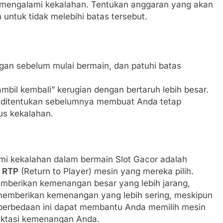
 mengalami kekalahan. Tentukan anggaran yang akan
ntuk tidak melebihi batas tersebut.
an sebelum mulai bermain, dan patuhi batas
il kembali” kerugian dengan bertaruh lebih besar.
 ditentukan sebelumnya membuat Anda tetap
lus kekalahan.
i kekalahan dalam bermain Slot Gacor adalah
n
RTP
(Return to Player) mesin yang mereka pilih.
memberikan kemenangan besar yang lebih jarang,
 memberikan kemenangan yang lebih sering, meskipun
 perbedaan ini dapat membantu Anda memilih mesin
ektasi kemenangan Anda.