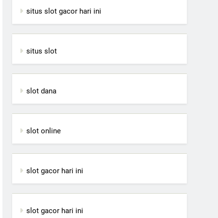
situs slot gacor hari ini
situs slot
slot dana
slot online
slot gacor hari ini
slot gacor hari ini