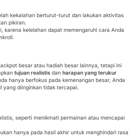
lah kekalahan berturut-turut dan lakukan aktivitas
n pikiran.
ti, karena kelelahan dapat memengaruhi cara Anda
kroll.
kpot besar atau hadiah besar lainnya, tetapi ini
tapkan
tujuan realistis
dan
harapan yang terukur
 Anda hanya berfokus pada kemenangan besar, Anda
 yang diinginkan tidak tercapai.
alistis, seperti menikmati permainan atau mencapai
kan hanya pada hasil akhir untuk menghindari rasa