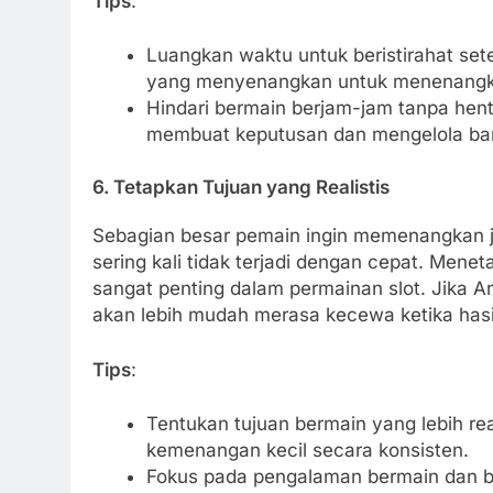
Tips
:
Luangkan waktu untuk beristirahat sete
yang menyenangkan untuk menenangka
Hindari bermain berjam-jam tanpa hen
membuat keputusan dan mengelola ban
6.
Tetapkan Tujuan yang Realistis
Sebagian besar pemain ingin memenangkan jac
sering kali tidak terjadi dengan cepat. Mene
sangat penting dalam permainan slot. Jika
akan lebih mudah merasa kecewa ketika hasil
Tips
:
Tentukan tujuan bermain yang lebih re
kemenangan kecil secara konsisten.
Fokus pada pengalaman bermain dan bu