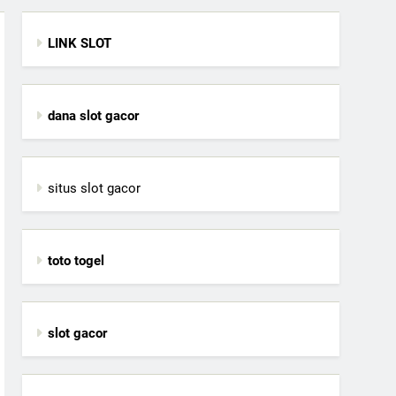
LINK SLOT
dana slot gacor
situs slot gacor
toto togel
slot gacor