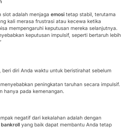
n
n slot adalah menjaga
emosi
tetap stabil, terutama
ing kali merasa frustrasi atau kecewa ketika
 bisa mempengaruhi keputusan mereka selanjutnya.
ebabkan keputusan impulsif, seperti bertaruh lebih
”
 beri diri Anda waktu untuk beristirahat sebelum
menyebabkan peningkatan taruhan secara impulsif.
an hanya pada kemenangan.
ampak negatif dari kekalahan adalah dengan
bankroll
yang baik dapat membantu Anda tetap