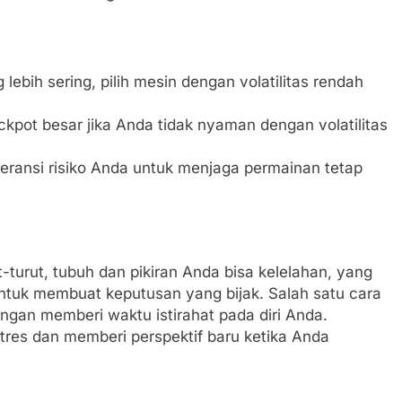
ebih sering, pilih mesin dengan volatilitas rendah
kpot besar jika Anda tidak nyaman dengan volatilitas
leransi risiko Anda untuk menjaga permainan tetap
turut, tubuh dan pikiran Anda bisa kelelahan, yang
uk membuat keputusan yang bijak. Salah satu cara
ngan memberi waktu istirahat pada diri Anda.
tres dan memberi perspektif baru ketika Anda