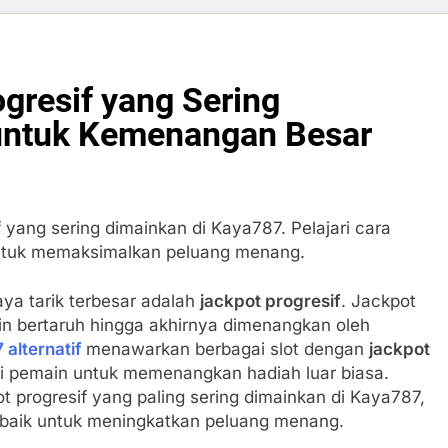
gresif yang Sering
untuk Kemenangan Besar
 yang sering dimainkan di Kaya787. Pelajari cara
k untuk memaksimalkan peluang menang.
aya tarik terbesar adalah
jackpot progresif
. Jackpot
ain bertaruh hingga akhirnya dimenangkan oleh
 alternatif
menawarkan berbagai slot dengan
jackpot
 pemain untuk memenangkan hadiah luar biasa.
t progresif yang paling sering dimainkan di Kaya787,
 terbaik untuk meningkatkan peluang menang.