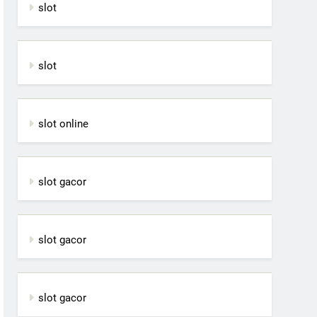
slot
slot
slot online
slot gacor
slot gacor
slot gacor