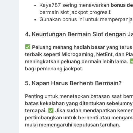
Kaya787 sering menawarkan
bonus dep
bermain slot jackpot progresif.
Gunakan bonus ini untuk memperpanja
4. Keuntungan Bermain Slot dengan Ja
Peluang menang hadiah besar yang terus
terbaik seperti Microgaming, NetEnt, dan Pl
meningkatkan peluang bermain lebih lama.
bagi pemenang jackpot.
5. Kapan Harus Berhenti Bermain?
Penting untuk menetapkan batasan saat berma
batas kekalahan yang ditentukan sebelumny
tercapai.
Jika sudah mendapatkan kemen
pertimbangkan untuk berhenti atau mengam
mulai memengaruhi keputusan taruhan.