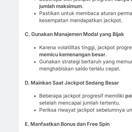
jumlah maksimum
.
Pastikan untuk membaca aturan permai
kesempatan mendapatkan jackpot.
C. Gunakan Manajemen Modal yang Bijak
Karena volatilitas tinggi, jackpot pro
memicu kemenangan besar
.
Gunakan strategi bertaruh yang memun
menghabiskan saldo terlalu cepat.
D. Mainkan Saat Jackpot Sedang Besar
Beberapa jackpot progresif memiliki
po
setelah mencapai jumlah tertentu.
Periksa riwayat jackpot sebelumnya u
E. Manfaatkan Bonus dan Free Spin