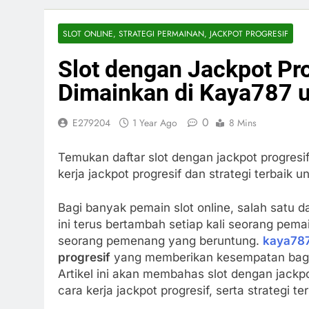
SLOT ONLINE, STRATEGI PERMAINAN, JACKPOT PROGRESIF
Slot dengan Jackpot Pro
Dimainkan di Kaya787 
0
E279204
1 Year Ago
8 Mins
Temukan daftar slot dengan jackpot progresif
kerja jackpot progresif dan strategi terbai
Bagi banyak pemain slot online, salah satu d
ini terus bertambah setiap kali seorang pem
seorang pemenang yang beruntung.
kaya787
progresif
yang memberikan kesempatan bagi
Artikel ini akan membahas slot dengan jackpo
cara kerja jackpot progresif, serta strategi