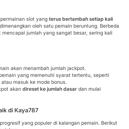
m permainan slot yang
terus bertambah setiap kali
a dimenangkan oleh satu pemain beruntung. Berbeda
t mencapai jumlah yang sangat besar, sering kali
emain akan menambah jumlah jackpot.
pemain yang memenuhi syarat tertentu, seperti
 atau masuk ke mode bonus.
ckpot akan
direset ke jumlah dasar
dan mulai
aik di Kaya787
progresif yang populer di kalangan pemain. Berikut