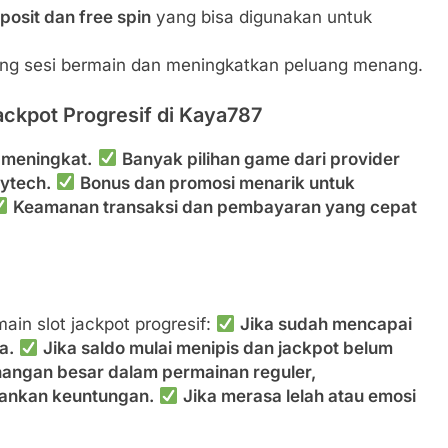
osit dan free spin
yang bisa digunakan untuk
ng sesi bermain dan meningkatkan peluang menang.
ckpot Progresif di Kaya787
 meningkat.
Banyak pilihan game dari provider
aytech.
Bonus dan promosi menarik untuk
Keamanan transaksi dan pembayaran yang cepat
in slot jackpot progresif:
Jika sudah mencapai
a.
Jika saldo mulai menipis dan jackpot belum
angan besar dalam permainan reguler,
ankan keuntungan.
Jika merasa lelah atau emosi