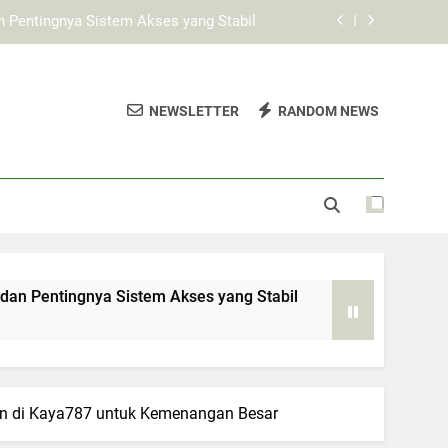
Pentingnya Sistem Akses yang Stabil
Pentingnya Sistem Akses yang Stabil
ital yang Ringan dan Ramah Pengguna
NEWSLETTER
RANDOM NEWS
g Mengutamakan Kemudahan Navigasi
in Menarik Yang Cocok Untuk Setiap Suasana.
Pentingnya Sistem Akses yang Stabil
Pentingnya Sistem Akses yang Stabil
ital yang Ringan dan Ramah Pengguna
ngnya Sistem Akses yang Stabil
KAYA787 dengan Desai
3 Weeks Ago
kan di Kaya787 untuk Kemenangan Besar