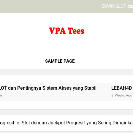
EDWINSLOT dan 
LEBAH4D dan 
KAYA787 dengan Desain Dig
 Tees
LEBAH4D untuk Pengguna yan
ya Dengan Kaus Trendy Dari VPA Tees. Temukan Berbagai Desa
EDWINSLOT dan 
SAMPLE PAGE
LEBAH4D dan 
KAYA787 dengan Desain Dig
ntingnya Sistem Akses yang Stabil
LEBAH4D dan Penti
3 Weeks Ago
ogresif
Slot dengan Jackpot Progresif yang Sering Dimain