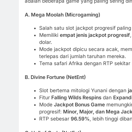
adalah beberapa game yang paling sering di
A. Mega Moolah (Microgaming)
Salah satu slot jackpot progresif paling
Memiliki
empat jenis jackpot progresif
dolar.
Mode jackpot dipicu secara acak, me
terlepas dari jumlah taruhan mereka.
Tema safari Afrika dengan RTP sekitar
B. Divine Fortune (NetEnt)
Slot bertema mitologi Yunani dengan
j
Fitur
Falling Wilds Respins
dan
Expandi
Mode
Jackpot Bonus Game
memungkink
progresif:
Minor, Major, dan Mega Jac
RTP sebesar
96.59%
, lebih tinggi dib