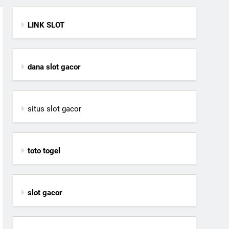
LINK SLOT
dana slot gacor
situs slot gacor
toto togel
slot gacor