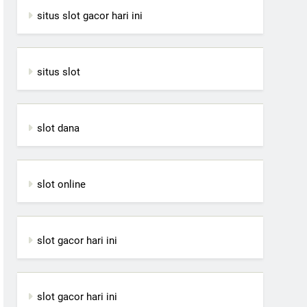
situs slot gacor hari ini
situs slot
slot dana
slot online
slot gacor hari ini
slot gacor hari ini