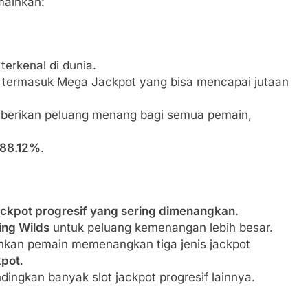
mainkan:
 terkenal di dunia.
, termasuk Mega Jackpot yang bisa mencapai jutaan
mberikan peluang menang bagi semua pemain,
88.12%
.
ackpot progresif yang sering dimenangkan
.
ng Wilds
untuk peluang kemenangan lebih besar.
an pemain memenangkan tiga jenis jackpot
kpot
.
andingkan banyak slot jackpot progresif lainnya.