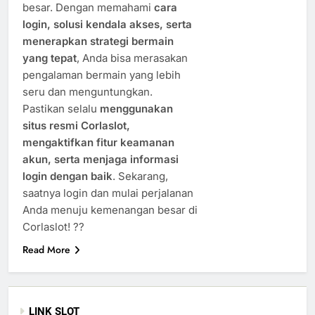
besar. Dengan memahami
cara
login, solusi kendala akses, serta
menerapkan strategi bermain
yang tepat
, Anda bisa merasakan
pengalaman bermain yang lebih
seru dan menguntungkan.
Pastikan selalu
menggunakan
situs resmi Corlaslot,
mengaktifkan fitur keamanan
akun, serta menjaga informasi
login dengan baik
. Sekarang,
saatnya login dan mulai perjalanan
Anda menuju kemenangan besar di
Corlaslot! ??
Read More
LINK SLOT