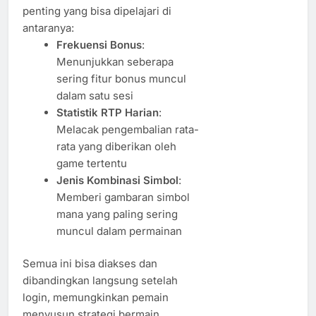
penting yang bisa dipelajari di
antaranya:
Frekuensi Bonus
:
Menunjukkan seberapa
sering fitur bonus muncul
dalam satu sesi
Statistik RTP Harian
:
Melacak pengembalian rata-
rata yang diberikan oleh
game tertentu
Jenis Kombinasi Simbol
:
Memberi gambaran simbol
mana yang paling sering
muncul dalam permainan
Semua ini bisa diakses dan
dibandingkan langsung setelah
login, memungkinkan pemain
menyusun strategi bermain