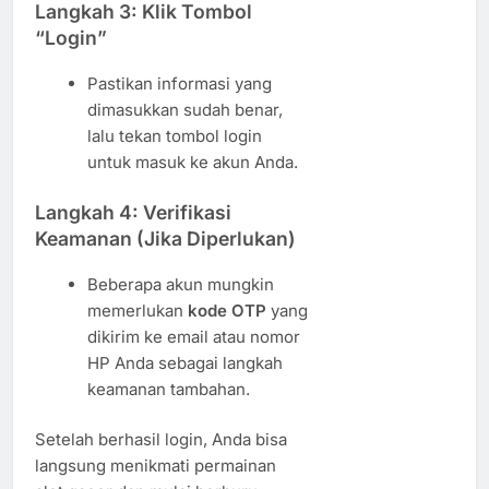
Langkah 3: Klik Tombol
“Login”
Pastikan informasi yang
dimasukkan sudah benar,
lalu tekan tombol login
untuk masuk ke akun Anda.
Langkah 4: Verifikasi
Keamanan (Jika Diperlukan)
Beberapa akun mungkin
memerlukan
kode OTP
yang
dikirim ke email atau nomor
HP Anda sebagai langkah
keamanan tambahan.
Setelah berhasil login, Anda bisa
langsung menikmati permainan