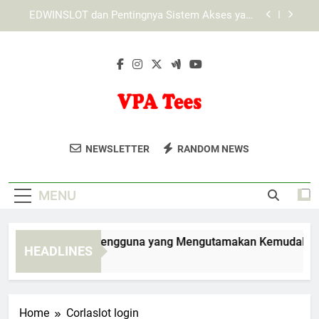
Skip
LEBAH4D dan Pentingnya Sistem Akses yang
to
Stabil
content
KAYA787 dengan Desain Digital yang Ringan dan
Ramah Pengguna
LEBAH4D untuk Pengguna yang Mengutamakan
Kemudahan Navigasi
EDWINSLOT dan Pentingnya Sistem Akses yang
Stabil
VPA Tees
Tampil Gaya Dengan Kaus Trendy Dari
LEBAH4D dan Pentingnya Sistem Akses yang
NEWSLETTER
RANDOM NEWS
Stabil
VPA Tees. Temukan Berbagai Desain
KAYA787 dengan Desain Digital yang Ringan dan
Menarik Yang Cocok Untuk Setiap
Ramah Pengguna
MENU
Suasana.
EBAH4D untuk Pengguna yang Mengutamakan Kemudahan Nav
HEADLINES
Weeks Ago
Home
Corlaslot login