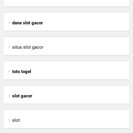
dana slot gacor
situs slot gacor
toto togel
slot gacor
slot