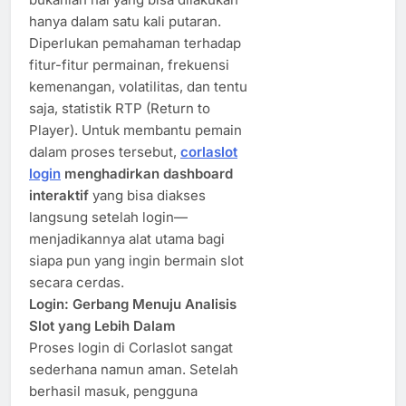
hanya dalam satu kali putaran.
Diperlukan pemahaman terhadap
fitur-fitur permainan, frekuensi
kemenangan, volatilitas, dan tentu
saja, statistik RTP (Return to
Player). Untuk membantu pemain
dalam proses tersebut,
corlaslot
login
menghadirkan dashboard
interaktif
yang bisa diakses
langsung setelah login—
menjadikannya alat utama bagi
siapa pun yang ingin bermain slot
secara cerdas.
Login: Gerbang Menuju Analisis
Slot yang Lebih Dalam
Proses login di Corlaslot sangat
sederhana namun aman. Setelah
berhasil masuk, pengguna