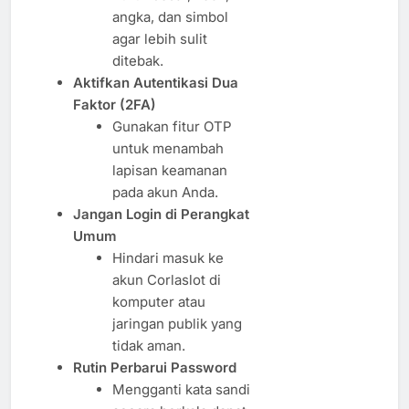
angka, dan simbol
agar lebih sulit
ditebak.
Aktifkan Autentikasi Dua
Faktor (2FA)
Gunakan fitur OTP
untuk menambah
lapisan keamanan
pada akun Anda.
Jangan Login di Perangkat
Umum
Hindari masuk ke
akun Corlaslot di
komputer atau
jaringan publik yang
tidak aman.
Rutin Perbarui Password
Mengganti kata sandi