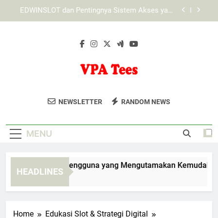
Skip
LEBAH4D dan Pentingnya Sistem Akses yang
to
Stabil
content
KAYA787 dengan Desain Digital yang Ringan dan
Ramah Pengguna
LEBAH4D untuk Pengguna yang Mengutamakan
Kemudahan Navigasi
EDWINSLOT dan Pentingnya Sistem Akses yang
Stabil
VPA Tees
Tampil Gaya Dengan Kaus Trendy Dari
LEBAH4D dan Pentingnya Sistem Akses yang
NEWSLETTER
RANDOM NEWS
Stabil
VPA Tees. Temukan Berbagai Desain
KAYA787 dengan Desain Digital yang Ringan dan
Menarik Yang Cocok Untuk Setiap
Ramah Pengguna
MENU
Suasana.
EBAH4D untuk Pengguna yang Mengutamakan Kemudahan Nav
HEADLINES
Weeks Ago
Home
Edukasi Slot & Strategi Digital