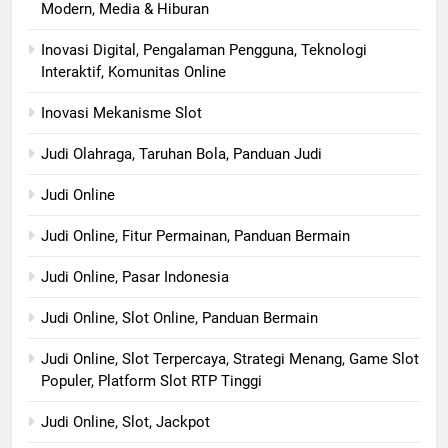
Modern, Media & Hiburan
Inovasi Digital, Pengalaman Pengguna, Teknologi
Interaktif, Komunitas Online
Inovasi Mekanisme Slot
Judi Olahraga, Taruhan Bola, Panduan Judi
Judi Online
Judi Online, Fitur Permainan, Panduan Bermain
Judi Online, Pasar Indonesia
Judi Online, Slot Online, Panduan Bermain
Judi Online, Slot Terpercaya, Strategi Menang, Game Slot
Populer, Platform Slot RTP Tinggi
Judi Online, Slot, Jackpot