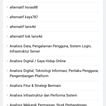
alternatif horas88
alternatif kaya787
alternatif laris4d
alternatif link laris4d
Analisis Data, Pengalaman Pengguna, Sistem Login,
Infrastruktur Server
Analisis Digital / Gaya Hidup Online
Analisis Digital, Teknologi Informasi, Perilaku Pengguna,
Pengembangan Platform
Analisis Fitur & Strategi Bermain
Analisis Infrastruktur dan Performa Sistem
Analisis Mekanik Permainan, Studi Perbandingan