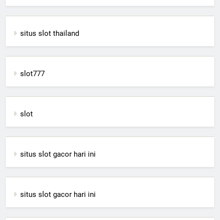
situs slot thailand
slot777
slot
situs slot gacor hari ini
situs slot gacor hari ini