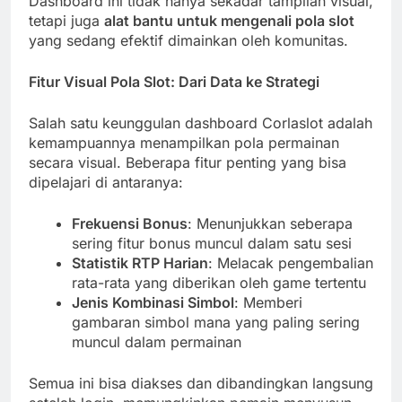
Dashboard ini tidak hanya sekadar tampilan visual,
tetapi juga
alat bantu untuk mengenali pola slot
yang sedang efektif dimainkan oleh komunitas.
Fitur Visual Pola Slot: Dari Data ke Strategi
Salah satu keunggulan dashboard Corlaslot adalah
kemampuannya menampilkan pola permainan
secara visual. Beberapa fitur penting yang bisa
dipelajari di antaranya:
Frekuensi Bonus
: Menunjukkan seberapa
sering fitur bonus muncul dalam satu sesi
Statistik RTP Harian
: Melacak pengembalian
rata-rata yang diberikan oleh game tertentu
Jenis Kombinasi Simbol
: Memberi
gambaran simbol mana yang paling sering
muncul dalam permainan
Semua ini bisa diakses dan dibandingkan langsung