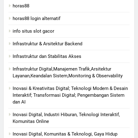
horas88
horas88 login alternatif
info situs slot gacor
Infrastruktur & Arsitektur Backend
Infrastruktur dan Stabilitas Akses
Infrastruktur Digital,Manajemen Trafik,Arsitektur
Layanan,Keandalan Sistem,Monitoring & Observability
Inovasi & Kreativitas Digital; Teknologi Modern & Desain
Interaktif; Transformasi Digital; Pengembangan Sistem
dan AI
Inovasi Digital, Industri Hiburan, Teknologi Interaktif,
Komunitas Online
Inovasi Digital, Komunitas & Teknologi, Gaya Hidup