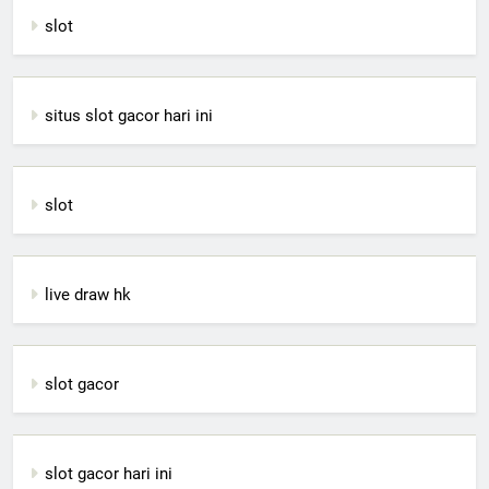
slot
situs slot gacor hari ini
slot
live draw hk
slot gacor
slot gacor hari ini