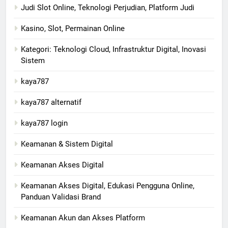
Judi Slot Online, Teknologi Perjudian, Platform Judi
Kasino, Slot, Permainan Online
Kategori: Teknologi Cloud, Infrastruktur Digital, Inovasi
Sistem
kaya787
kaya787 alternatif
kaya787 login
Keamanan & Sistem Digital
Keamanan Akses Digital
Keamanan Akses Digital, Edukasi Pengguna Online,
Panduan Validasi Brand
Keamanan Akun dan Akses Platform