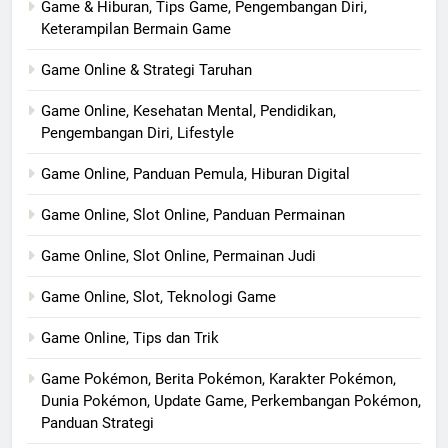
Game & Hiburan, Tips Game, Pengembangan Diri,
Keterampilan Bermain Game
Game Online & Strategi Taruhan
Game Online, Kesehatan Mental, Pendidikan,
Pengembangan Diri, Lifestyle
Game Online, Panduan Pemula, Hiburan Digital
Game Online, Slot Online, Panduan Permainan
Game Online, Slot Online, Permainan Judi
Game Online, Slot, Teknologi Game
Game Online, Tips dan Trik
Game Pokémon, Berita Pokémon, Karakter Pokémon,
Dunia Pokémon, Update Game, Perkembangan Pokémon,
Panduan Strategi