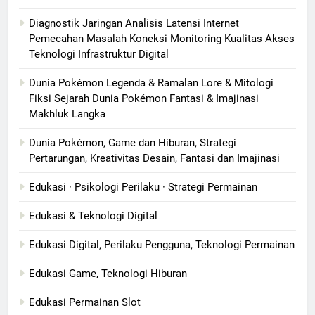
Diagnostik Jaringan Analisis Latensi Internet
Pemecahan Masalah Koneksi Monitoring Kualitas Akses
Teknologi Infrastruktur Digital
Dunia Pokémon Legenda & Ramalan Lore & Mitologi
Fiksi Sejarah Dunia Pokémon Fantasi & Imajinasi
Makhluk Langka
Dunia Pokémon, Game dan Hiburan, Strategi
Pertarungan, Kreativitas Desain, Fantasi dan Imajinasi
Edukasi · Psikologi Perilaku · Strategi Permainan
Edukasi & Teknologi Digital
Edukasi Digital, Perilaku Pengguna, Teknologi Permainan
Edukasi Game, Teknologi Hiburan
Edukasi Permainan Slot