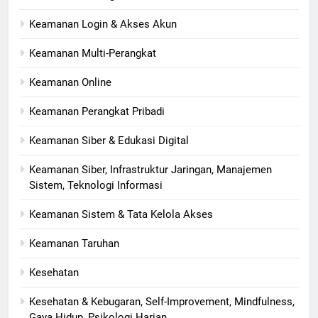
Keamanan Login & Akses Akun
Keamanan Multi-Perangkat
Keamanan Online
Keamanan Perangkat Pribadi
Keamanan Siber & Edukasi Digital
Keamanan Siber, Infrastruktur Jaringan, Manajemen
Sistem, Teknologi Informasi
Keamanan Sistem & Tata Kelola Akses
Keamanan Taruhan
Kesehatan
Kesehatan & Kebugaran, Self-Improvement, Mindfulness,
Gaya Hidup, Psikologi Harian