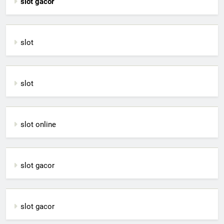
slot gacor
slot
slot
slot online
slot gacor
slot gacor