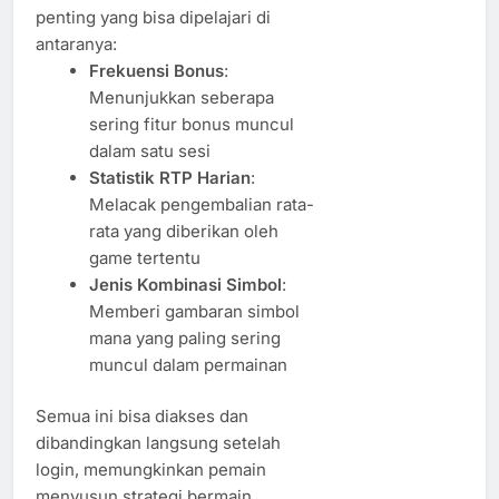
penting yang bisa dipelajari di
antaranya:
Frekuensi Bonus
:
Menunjukkan seberapa
sering fitur bonus muncul
dalam satu sesi
Statistik RTP Harian
:
Melacak pengembalian rata-
rata yang diberikan oleh
game tertentu
Jenis Kombinasi Simbol
:
Memberi gambaran simbol
mana yang paling sering
muncul dalam permainan
Semua ini bisa diakses dan
dibandingkan langsung setelah
login, memungkinkan pemain
menyusun strategi bermain