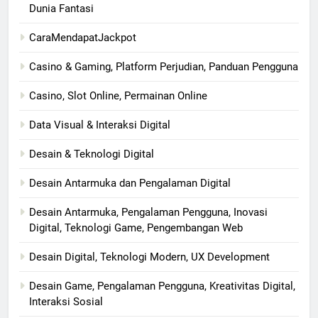
Dunia Fantasi
CaraMendapatJackpot
Casino & Gaming, Platform Perjudian, Panduan Pengguna
Casino, Slot Online, Permainan Online
Data Visual & Interaksi Digital
Desain & Teknologi Digital
Desain Antarmuka dan Pengalaman Digital
Desain Antarmuka, Pengalaman Pengguna, Inovasi
Digital, Teknologi Game, Pengembangan Web
Desain Digital, Teknologi Modern, UX Development
Desain Game, Pengalaman Pengguna, Kreativitas Digital,
Interaksi Sosial