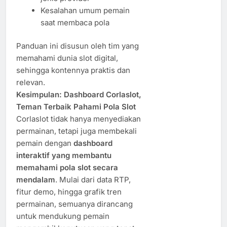
Kesalahan umum pemain
saat membaca pola
Panduan ini disusun oleh tim yang
memahami dunia slot digital,
sehingga kontennya praktis dan
relevan.
Kesimpulan: Dashboard Corlaslot,
Teman Terbaik Pahami Pola Slot
Corlaslot tidak hanya menyediakan
permainan, tetapi juga membekali
pemain dengan
dashboard
interaktif yang membantu
memahami pola slot secara
mendalam
. Mulai dari data RTP,
fitur demo, hingga grafik tren
permainan, semuanya dirancang
untuk mendukung pemain