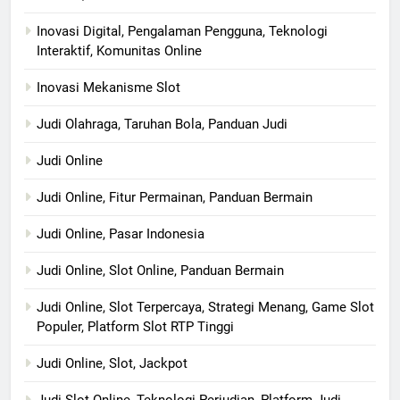
Inovasi Digital, Pengalaman Pengguna, Teknologi
Interaktif, Komunitas Online
Inovasi Mekanisme Slot
Judi Olahraga, Taruhan Bola, Panduan Judi
Judi Online
Judi Online, Fitur Permainan, Panduan Bermain
Judi Online, Pasar Indonesia
Judi Online, Slot Online, Panduan Bermain
Judi Online, Slot Terpercaya, Strategi Menang, Game Slot
Populer, Platform Slot RTP Tinggi
Judi Online, Slot, Jackpot