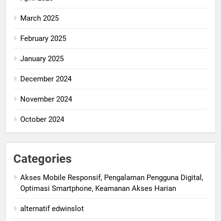
March 2025
February 2025
January 2025
December 2024
November 2024
October 2024
Categories
Akses Mobile Responsif, Pengalaman Pengguna Digital,
Optimasi Smartphone, Keamanan Akses Harian
alternatif edwinslot