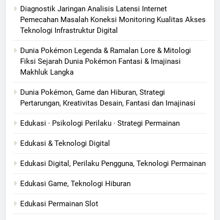
Diagnostik Jaringan Analisis Latensi Internet
Pemecahan Masalah Koneksi Monitoring Kualitas Akses
Teknologi Infrastruktur Digital
Dunia Pokémon Legenda & Ramalan Lore & Mitologi
Fiksi Sejarah Dunia Pokémon Fantasi & Imajinasi
Makhluk Langka
Dunia Pokémon, Game dan Hiburan, Strategi
Pertarungan, Kreativitas Desain, Fantasi dan Imajinasi
Edukasi · Psikologi Perilaku · Strategi Permainan
Edukasi & Teknologi Digital
Edukasi Digital, Perilaku Pengguna, Teknologi Permainan
Edukasi Game, Teknologi Hiburan
Edukasi Permainan Slot