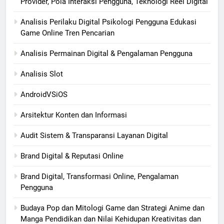
Provider, Pola Interaksi Pengguna, Teknologi Reel Digital
Analisis Perilaku Digital Psikologi Pengguna Edukasi
Game Online Tren Pencarian
Analisis Permainan Digital & Pengalaman Pengguna
Analisis Slot
AndroidVSiOS
Arsitektur Konten dan Informasi
Audit Sistem & Transparansi Layanan Digital
Brand Digital & Reputasi Online
Brand Digital, Transformasi Online, Pengalaman
Pengguna
Budaya Pop dan Mitologi Game dan Strategi Anime dan
Manga Pendidikan dan Nilai Kehidupan Kreativitas dan