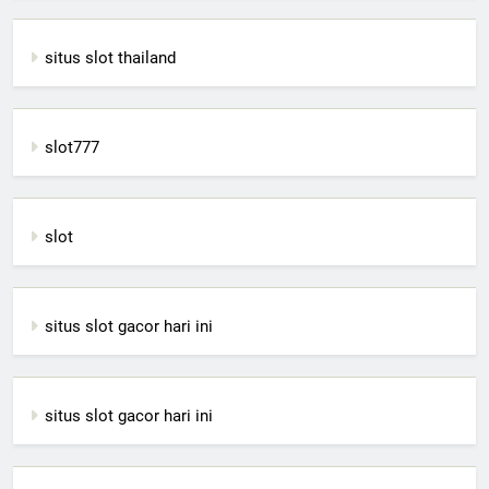
situs slot thailand
slot777
slot
situs slot gacor hari ini
situs slot gacor hari ini