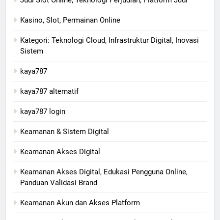
Judi Slot Online, Teknologi Perjudian, Platform Judi
Kasino, Slot, Permainan Online
Kategori: Teknologi Cloud, Infrastruktur Digital, Inovasi
Sistem
kaya787
kaya787 alternatif
kaya787 login
Keamanan & Sistem Digital
Keamanan Akses Digital
Keamanan Akses Digital, Edukasi Pengguna Online,
Panduan Validasi Brand
Keamanan Akun dan Akses Platform