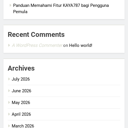
Panduan Memahami Fitur KAYA787 bagi Pengguna
Pemula
Recent Comments
A WordPress Commenter
on
Hello world!
Archives
July 2026
June 2026
May 2026
April 2026
March 2026