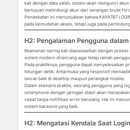
kali dengan data salah, sistem akan mengunci akun 
bertujuan melindungi akun dari serangan brute for
Pendekatan ini menunjukkan bahwa KAYA787 LOGIN
pada kemudahan akses, tetapi juga pada perlindung
H2: Pengalaman Pengguna dalam
Keamanan sering kali diasosiasikan dengan proses
sistem modern dirancang agar tetap ramah penggu
Pada praktiknya, pengguna dapat menyelesaikan pr
hitungan detik. Antarmuka yang responsif memasti
lancar baik di desktop maupun perangkat mobile.
Dalam skenario praktis, seorang pengguna yang log
smartphone dengan jaringan stabil akan merasakan 
cepat tanpa notifikasi error berulang. Hal ini menu
sistem backend yang baik.
H2: Mengatasi Kendala Saat Logi