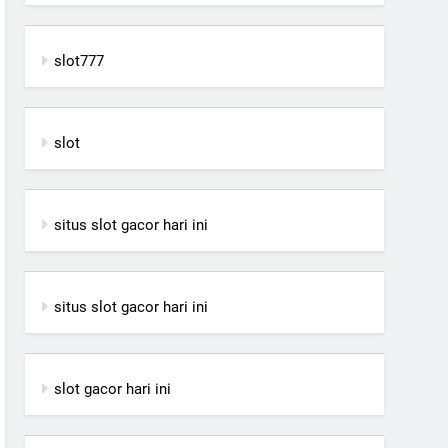
slot777
slot
situs slot gacor hari ini
situs slot gacor hari ini
slot gacor hari ini