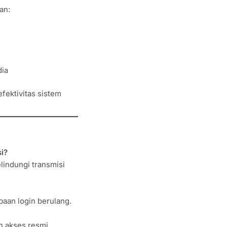
an:
dia
fektivitas sistem
i?
indungi transmisi
aan login berulang.
 akses resmi.