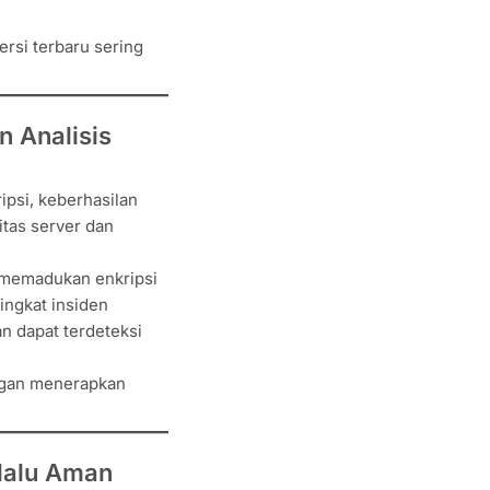
si terbaru sering
 Analisis
ipsi, keberhasilan
itas server dan
ng memadukan enkripsi
ingkat insiden
n dapat terdeteksi
ngan menerapkan
elalu Aman