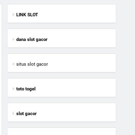
LINK SLOT
dana slot gacor
situs slot gacor
toto togel
slot gacor