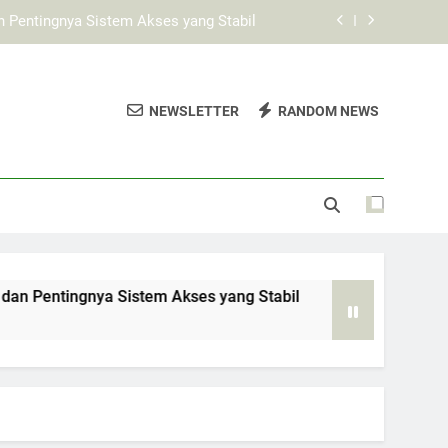
Pentingnya Sistem Akses yang Stabil
Pentingnya Sistem Akses yang Stabil
ital yang Ringan dan Ramah Pengguna
NEWSLETTER
RANDOM NEWS
g Mengutamakan Kemudahan Navigasi
in Menarik Yang Cocok Untuk Setiap Suasana.
Pentingnya Sistem Akses yang Stabil
Pentingnya Sistem Akses yang Stabil
ital yang Ringan dan Ramah Pengguna
nya Sistem Akses yang Stabil
KAYA787 dengan Desain 
3 Weeks Ago