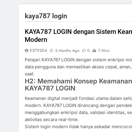
kaya787 login
KAYA787 LOGIN dengan Sistem Keam
Modern
E279204
5 Months Ago
0
7 Mins
Pelajari KAYA787 LOGIN dengan sistem enkripsi m
data pengguna dan memastikan akses cepat, aman, s
saat.
H2: Memahami Konsep Keamanan
KAYA787 LOGIN
Keamanan digital menjadi fondasi utama dalam setia
modern. KAYA787 LOGIN dirancang dengan pendeka
menggabungkan enkripsi data, validasi identitas, s
aktivitas secara real-time.
Sistem login modern tidak hanya sekadar mencoc