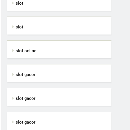
slot
slot
slot online
slot gacor
slot gacor
slot gacor