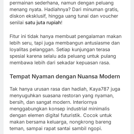
permainan sederhana, namun dengan peluang
menang nyata. Hadiahnya? Dari minuman gratis,
diskon eksklusif, hingga uang tunai dan voucher
senilai
satu juta rupiah
!
Fitur ini tidak hanya membuat pengalaman makan
lebih seru, tapi juga membangun antusiasme dan
loyalitas pelanggan. Setiap kunjungan terasa
spesial karena selalu ada peluang untuk pulang
membawa lebih dari sekadar kepuasan rasa.
Tempat Nyaman dengan Nuansa Modern
Tak hanya urusan rasa dan hadiah, Kaya787 juga
menyuguhkan suasana restoran yang nyaman,
bersih, dan sangat modern. Interiornya
menggabungkan konsep industrial minimalis
dengan elemen digital futuristik. Cocok untuk
makan bersama keluarga, nongkrong bareng
teman, sampai rapat santai sambil ngopi.