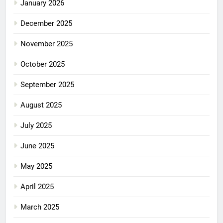
January 2026
December 2025
November 2025
October 2025
September 2025
August 2025
July 2025
June 2025
May 2025
April 2025
March 2025