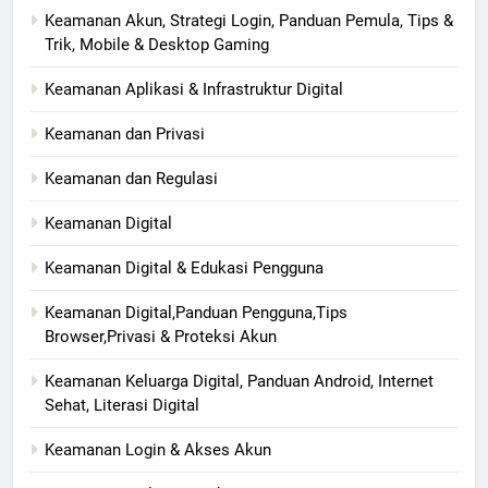
Keamanan Akun, Strategi Login, Panduan Pemula, Tips &
Trik, Mobile & Desktop Gaming
Keamanan Aplikasi & Infrastruktur Digital
Keamanan dan Privasi
Keamanan dan Regulasi
Keamanan Digital
Keamanan Digital & Edukasi Pengguna
Keamanan Digital,Panduan Pengguna,Tips
Browser,Privasi & Proteksi Akun
Keamanan Keluarga Digital, Panduan Android, Internet
Sehat, Literasi Digital
Keamanan Login & Akses Akun