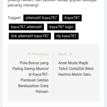
peluang menang!
Tagged:
alternatif Kaya787
Kaya787
kaya787 alternatif
kaya787 login
link alternatif kaya787
rtp kaya787
Previous:
Next:
Post
navigation
Pola Bonus yang
Anak Muda Wajib
Paling Sering Muncul
Tahu! CorlaSlot Bikin
di Kaya787:
Harimu Makin Seru
Panduan Cerdas
Berdasarkan Data
Pemain