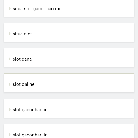
situs slot gacor hari ini
situs slot
slot dana
slot online
slot gacor hari ini
slot gacor hari ini