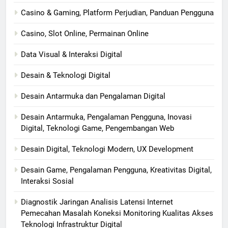
Casino & Gaming, Platform Perjudian, Panduan Pengguna
Casino, Slot Online, Permainan Online
Data Visual & Interaksi Digital
Desain & Teknologi Digital
Desain Antarmuka dan Pengalaman Digital
Desain Antarmuka, Pengalaman Pengguna, Inovasi
Digital, Teknologi Game, Pengembangan Web
Desain Digital, Teknologi Modern, UX Development
Desain Game, Pengalaman Pengguna, Kreativitas Digital,
Interaksi Sosial
Diagnostik Jaringan Analisis Latensi Internet
Pemecahan Masalah Koneksi Monitoring Kualitas Akses
Teknologi Infrastruktur Digital