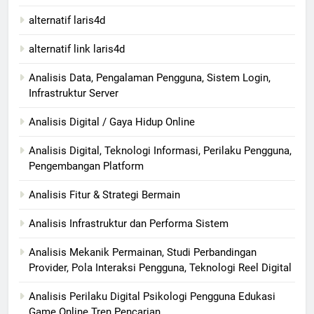
alternatif laris4d
alternatif link laris4d
Analisis Data, Pengalaman Pengguna, Sistem Login,
Infrastruktur Server
Analisis Digital / Gaya Hidup Online
Analisis Digital, Teknologi Informasi, Perilaku Pengguna,
Pengembangan Platform
Analisis Fitur & Strategi Bermain
Analisis Infrastruktur dan Performa Sistem
Analisis Mekanik Permainan, Studi Perbandingan
Provider, Pola Interaksi Pengguna, Teknologi Reel Digital
Analisis Perilaku Digital Psikologi Pengguna Edukasi
Game Online Tren Pencarian