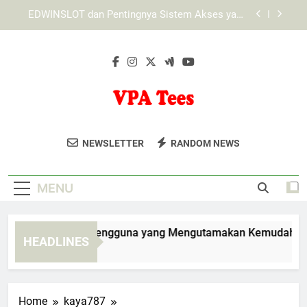
Skip
LEBAH4D dan Pentingnya Sistem Akses yang
to
Stabil
content
KAYA787 dengan Desain Digital yang Ringan dan
Ramah Pengguna
LEBAH4D untuk Pengguna yang Mengutamakan
Kemudahan Navigasi
EDWINSLOT dan Pentingnya Sistem Akses yang
Stabil
VPA Tees
Tampil Gaya Dengan Kaus Trendy Dari
LEBAH4D dan Pentingnya Sistem Akses yang
NEWSLETTER
RANDOM NEWS
Stabil
VPA Tees. Temukan Berbagai Desain
KAYA787 dengan Desain Digital yang Ringan dan
Menarik Yang Cocok Untuk Setiap
Ramah Pengguna
MENU
Suasana.
BAH4D untuk Pengguna yang Mengutamakan Kemudahan Nav
HEADLINES
Weeks Ago
Home
kaya787