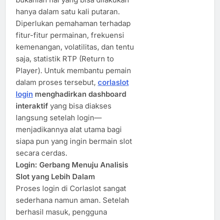
hanya dalam satu kali putaran.
Diperlukan pemahaman terhadap
fitur-fitur permainan, frekuensi
kemenangan, volatilitas, dan tentu
saja, statistik RTP (Return to
Player). Untuk membantu pemain
dalam proses tersebut,
corlaslot
login
menghadirkan dashboard
interaktif
yang bisa diakses
langsung setelah login—
menjadikannya alat utama bagi
siapa pun yang ingin bermain slot
secara cerdas.
Login: Gerbang Menuju Analisis
Slot yang Lebih Dalam
Proses login di Corlaslot sangat
sederhana namun aman. Setelah
berhasil masuk, pengguna