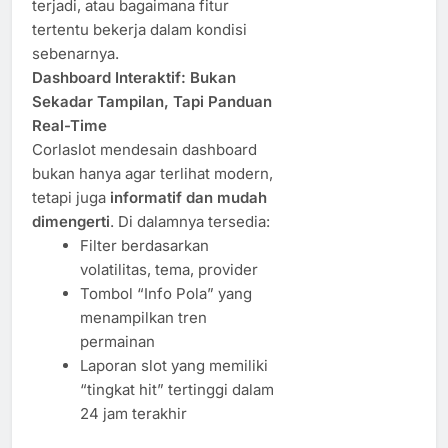
terjadi, atau bagaimana fitur
tertentu bekerja dalam kondisi
sebenarnya.
Dashboard Interaktif: Bukan
Sekadar Tampilan, Tapi Panduan
Real-Time
Corlaslot mendesain dashboard
bukan hanya agar terlihat modern,
tetapi juga
informatif dan mudah
dimengerti
. Di dalamnya tersedia:
Filter berdasarkan
volatilitas, tema, provider
Tombol “Info Pola” yang
menampilkan tren
permainan
Laporan slot yang memiliki
“tingkat hit” tertinggi dalam
24 jam terakhir