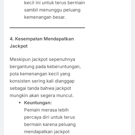
kecil ini untuk terus bermain
sambil menunggu peluang
kemenangan besar.
4.
Kesempatan Mendapatkan
Jackpot
Meskipun jackpot sepenuhnya
bergantung pada keberuntungan,
pola kemenangan kecil yang
konsisten sering kali dianggap
sebagai tanda bahwa jackpot
mungkin akan segera muncul.
Keuntungan:
Pemain merasa lebih
percaya diri untuk terus
bermain karena peluang
mendapatkan jackpot