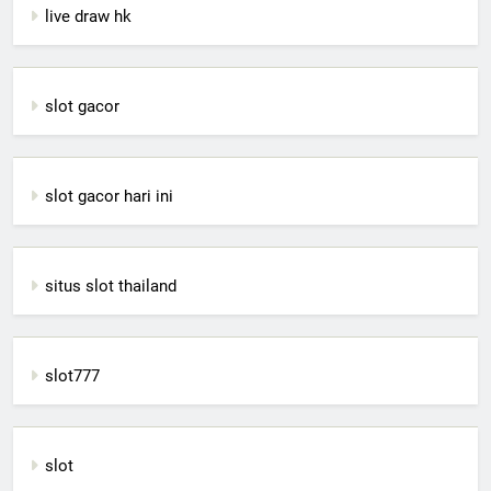
live draw hk
slot gacor
slot gacor hari ini
situs slot thailand
slot777
slot