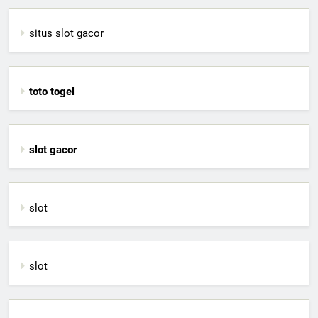
situs slot gacor
toto togel
slot gacor
slot
slot