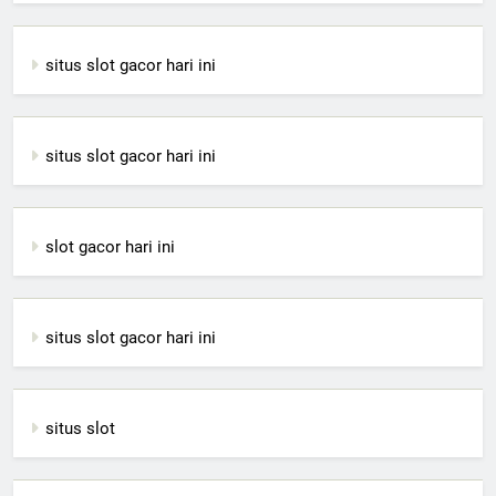
situs slot gacor hari ini
situs slot gacor hari ini
slot gacor hari ini
situs slot gacor hari ini
situs slot