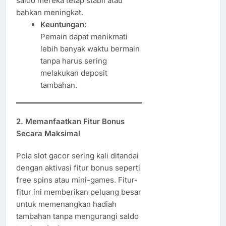
saldo mereka tetap stabil atau
bahkan meningkat.
Keuntungan:
Pemain dapat menikmati
lebih banyak waktu bermain
tanpa harus sering
melakukan deposit
tambahan.
2.
Memanfaatkan Fitur Bonus
Secara Maksimal
Pola slot gacor sering kali ditandai
dengan aktivasi fitur bonus seperti
free spins atau mini-games. Fitur-
fitur ini memberikan peluang besar
untuk memenangkan hadiah
tambahan tanpa mengurangi saldo