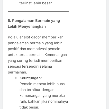
terlihat lebih besar.
5.
Pengalaman Bermain yang
Lebih Menyenangkan
Pola ular slot gacor memberikan
pengalaman bermain yang lebih
positif dan memotivasi pemain
untuk terus bermain. Kemenangan
yang sering terjadi memberikan
sensasi tersendiri selama
permainan.
Keuntungan:
Pemain merasa lebih puas
dan terhibur dengan
kemenangan yang mereka
raih, bahkan jika nominalnya
tidak besar.