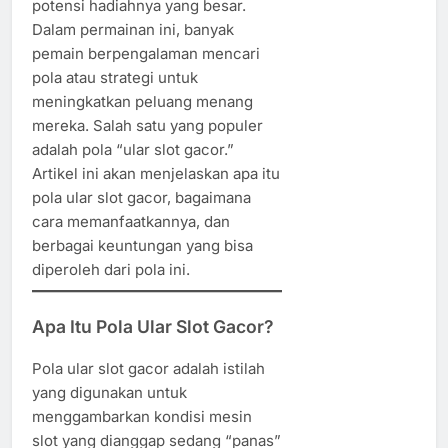
potensi hadiahnya yang besar.
Dalam permainan ini, banyak
pemain berpengalaman mencari
pola atau strategi untuk
meningkatkan peluang menang
mereka. Salah satu yang populer
adalah pola “ular slot gacor.”
Artikel ini akan menjelaskan apa itu
pola ular slot gacor, bagaimana
cara memanfaatkannya, dan
berbagai keuntungan yang bisa
diperoleh dari pola ini.
Apa Itu Pola Ular Slot Gacor?
Pola ular slot gacor adalah istilah
yang digunakan untuk
menggambarkan kondisi mesin
slot yang dianggap sedang “panas”