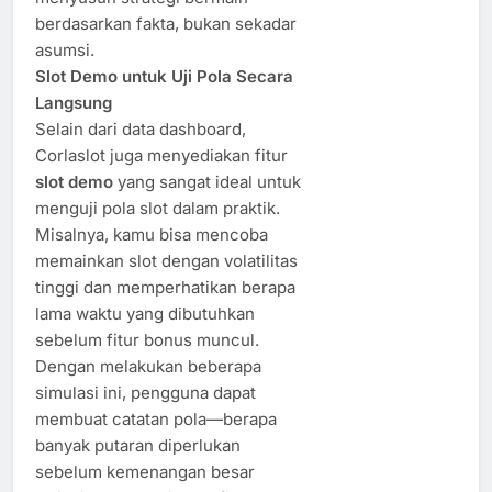
berdasarkan fakta, bukan sekadar
asumsi.
Slot Demo untuk Uji Pola Secara
Langsung
Selain dari data dashboard,
Corlaslot juga menyediakan fitur
slot demo
yang sangat ideal untuk
menguji pola slot dalam praktik.
Misalnya, kamu bisa mencoba
memainkan slot dengan volatilitas
tinggi dan memperhatikan berapa
lama waktu yang dibutuhkan
sebelum fitur bonus muncul.
Dengan melakukan beberapa
simulasi ini, pengguna dapat
membuat catatan pola—berapa
banyak putaran diperlukan
sebelum kemenangan besar