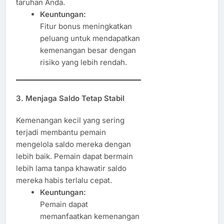
taruhan Anda.
Keuntungan:
Fitur bonus meningkatkan
peluang untuk mendapatkan
kemenangan besar dengan
risiko yang lebih rendah.
3.
Menjaga Saldo Tetap Stabil
Kemenangan kecil yang sering
terjadi membantu pemain
mengelola saldo mereka dengan
lebih baik. Pemain dapat bermain
lebih lama tanpa khawatir saldo
mereka habis terlalu cepat.
Keuntungan:
Pemain dapat
memanfaatkan kemenangan