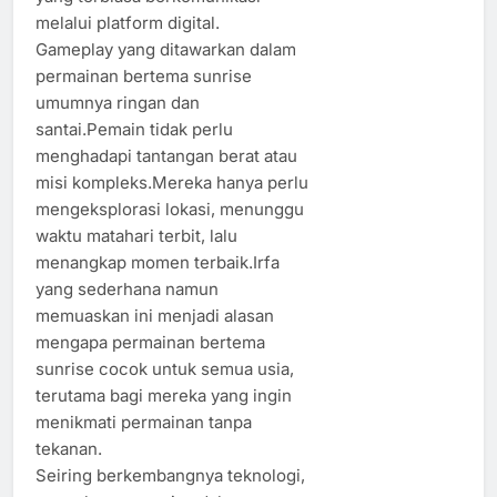
melalui platform digital.
Gameplay yang ditawarkan dalam
permainan bertema sunrise
umumnya ringan dan
santai.Pemain tidak perlu
menghadapi tantangan berat atau
misi kompleks.Mereka hanya perlu
mengeksplorasi lokasi, menunggu
waktu matahari terbit, lalu
menangkap momen terbaik.Irfa
yang sederhana namun
memuaskan ini menjadi alasan
mengapa permainan bertema
sunrise cocok untuk semua usia,
terutama bagi mereka yang ingin
menikmati permainan tanpa
tekanan.
Seiring berkembangnya teknologi,