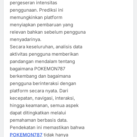
pergeseran intensitas
penggunaan. Prediksi ini
memungkinkan platform
menyiapkan pembaruan yang
relevan bahkan sebelum pengguna
menyadarinya.
Secara keseluruhan, analisis data
aktivitas pengguna memberikan
pandangan mendalam tentang
bagaimana POKEMON787
berkembang dan bagaimana
pengguna berinteraksi dengan
platform secara nyata. Dari
kecepatan, navigasi, interaksi,
hingga keamanan, semua aspek
dapat ditingkatkan melalui
pemahaman berbasis data.
Pendekatan ini memastikan bahwa
POKEMON787
tidak hanya