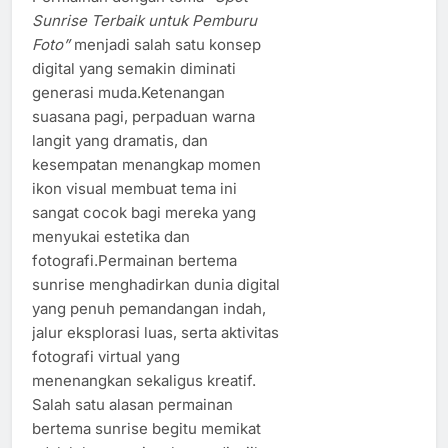
Sunrise Terbaik untuk Pemburu
Foto”
menjadi salah satu konsep
digital yang semakin diminati
generasi muda.Ketenangan
suasana pagi, perpaduan warna
langit yang dramatis, dan
kesempatan menangkap momen
ikon visual membuat tema ini
sangat cocok bagi mereka yang
menyukai estetika dan
fotografi.Permainan bertema
sunrise menghadirkan dunia digital
yang penuh pemandangan indah,
jalur eksplorasi luas, serta aktivitas
fotografi virtual yang
menenangkan sekaligus kreatif.
Salah satu alasan permainan
bertema sunrise begitu memikat