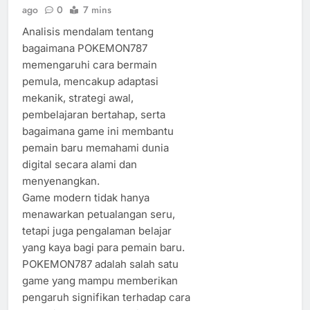
ago
0
7 mins
Analisis mendalam tentang
bagaimana POKEMON787
memengaruhi cara bermain
pemula, mencakup adaptasi
mekanik, strategi awal,
pembelajaran bertahap, serta
bagaimana game ini membantu
pemain baru memahami dunia
digital secara alami dan
menyenangkan.
Game modern tidak hanya
menawarkan petualangan seru,
tetapi juga pengalaman belajar
yang kaya bagi para pemain baru.
POKEMON787 adalah salah satu
game yang mampu memberikan
pengaruh signifikan terhadap cara