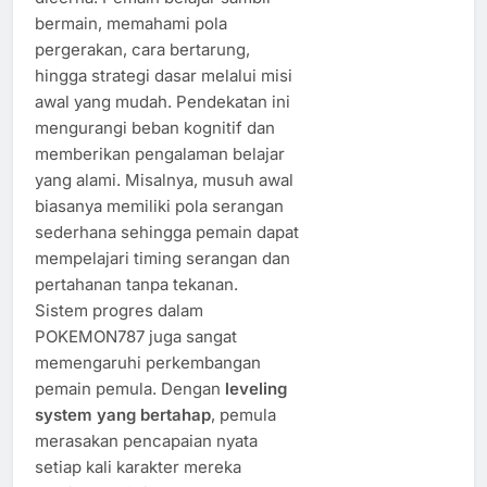
bermain, memahami pola
pergerakan, cara bertarung,
hingga strategi dasar melalui misi
awal yang mudah. Pendekatan ini
mengurangi beban kognitif dan
memberikan pengalaman belajar
yang alami. Misalnya, musuh awal
biasanya memiliki pola serangan
sederhana sehingga pemain dapat
mempelajari timing serangan dan
pertahanan tanpa tekanan.
Sistem progres dalam
POKEMON787 juga sangat
memengaruhi perkembangan
pemain pemula. Dengan
leveling
system yang bertahap
, pemula
merasakan pencapaian nyata
setiap kali karakter mereka