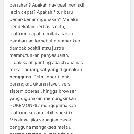
bertahan? Apakah navigasi menjadi
lebih cepat? Apakah fitur baru
benar-benar digunakan? Melalui
pendekatan berbasis data,
platform dapat menilai apakah
pembaruan tersebut memberikan
dampak positif atau justru
membutuhkan penyesuaian.
Tidak kalah penting adalah analisis
terkait
perangkat yang digunakan
pengguna
. Data seperti jenis
perangkat, ukuran layar, versi
sistem operasi, hingga browser
yang digunakan memungkinkan
POKEMON787 mengoptimalkan
platform secara lebih spesifik.
Misalnya, jika sebagian besar
pengguna mengakses melalui