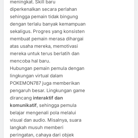
meningkat. Skill baru
diperkenalkan secara perlahan
sehingga pemain tidak bingung
dengan terlalu banyak kemampuan
sekaligus. Progres yang konsisten
membuat pemain merasa dihargai
atas usaha mereka, memotivasi
mereka untuk terus berlatih dan
mencoba hal baru.
Hubungan pemain pemula dengan
lingkungan virtual dalam
POKEMON787 juga memberikan
pengaruh besar. Lingkungan game
dirancang
interaktif dan
komunikatif
, sehingga pemula
belajar mengenali pola melalui
visual dan audio. Misalnya, suara
langkah musuh memberi
peringatan, cahaya dari objek