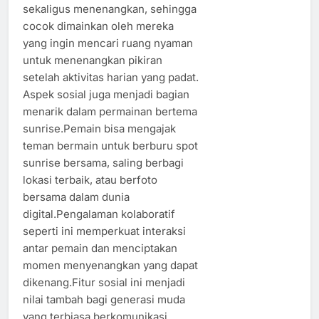
sekaligus menenangkan, sehingga
cocok dimainkan oleh mereka
yang ingin mencari ruang nyaman
untuk menenangkan pikiran
setelah aktivitas harian yang padat.
Aspek sosial juga menjadi bagian
menarik dalam permainan bertema
sunrise.Pemain bisa mengajak
teman bermain untuk berburu spot
sunrise bersama, saling berbagi
lokasi terbaik, atau berfoto
bersama dalam dunia
digital.Pengalaman kolaboratif
seperti ini memperkuat interaksi
antar pemain dan menciptakan
momen menyenangkan yang dapat
dikenang.Fitur sosial ini menjadi
nilai tambah bagi generasi muda
yang terbiasa berkomunikasi