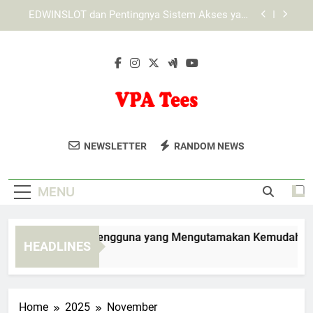
Skip
LEBAH4D dan Pentingnya Sistem Akses yang
to
Stabil
content
KAYA787 dengan Desain Digital yang Ringan dan
Ramah Pengguna
LEBAH4D untuk Pengguna yang Mengutamakan
Kemudahan Navigasi
EDWINSLOT dan Pentingnya Sistem Akses yang
Stabil
VPA Tees
Tampil Gaya Dengan Kaus Trendy Dari
LEBAH4D dan Pentingnya Sistem Akses yang
NEWSLETTER
RANDOM NEWS
Stabil
VPA Tees. Temukan Berbagai Desain
KAYA787 dengan Desain Digital yang Ringan dan
Menarik Yang Cocok Untuk Setiap
Ramah Pengguna
MENU
Suasana.
BAH4D untuk Pengguna yang Mengutamakan Kemudahan Nav
HEADLINES
Weeks Ago
Home
2025
November