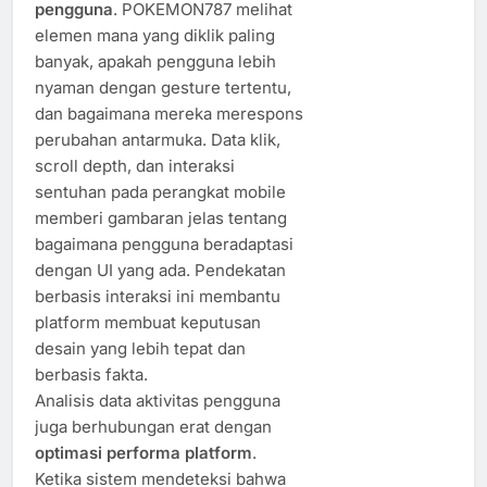
pengguna
. POKEMON787 melihat
elemen mana yang diklik paling
banyak, apakah pengguna lebih
nyaman dengan gesture tertentu,
dan bagaimana mereka merespons
perubahan antarmuka. Data klik,
scroll depth, dan interaksi
sentuhan pada perangkat mobile
memberi gambaran jelas tentang
bagaimana pengguna beradaptasi
dengan UI yang ada. Pendekatan
berbasis interaksi ini membantu
platform membuat keputusan
desain yang lebih tepat dan
berbasis fakta.
Analisis data aktivitas pengguna
juga berhubungan erat dengan
optimasi performa platform
.
Ketika sistem mendeteksi bahwa