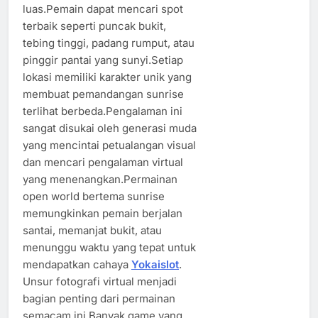
luas.Pemain dapat mencari spot
terbaik seperti puncak bukit,
tebing tinggi, padang rumput, atau
pinggir pantai yang sunyi.Setiap
lokasi memiliki karakter unik yang
membuat pemandangan sunrise
terlihat berbeda.Pengalaman ini
sangat disukai oleh generasi muda
yang mencintai petualangan visual
dan mencari pengalaman virtual
yang menenangkan.Permainan
open world bertema sunrise
memungkinkan pemain berjalan
santai, memanjat bukit, atau
menunggu waktu yang tepat untuk
mendapatkan cahaya
Yokaislot
.
Unsur fotografi virtual menjadi
bagian penting dari permainan
semacam ini.Banyak game yang