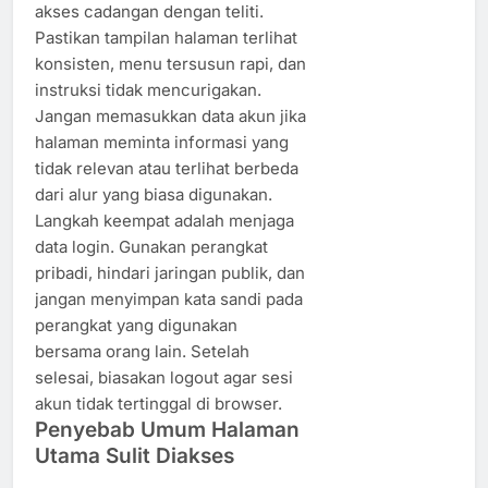
akses cadangan dengan teliti.
Pastikan tampilan halaman terlihat
konsisten, menu tersusun rapi, dan
instruksi tidak mencurigakan.
Jangan memasukkan data akun jika
halaman meminta informasi yang
tidak relevan atau terlihat berbeda
dari alur yang biasa digunakan.
Langkah keempat adalah menjaga
data login. Gunakan perangkat
pribadi, hindari jaringan publik, dan
jangan menyimpan kata sandi pada
perangkat yang digunakan
bersama orang lain. Setelah
selesai, biasakan logout agar sesi
akun tidak tertinggal di browser.
Penyebab Umum Halaman
Utama Sulit Diakses