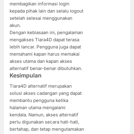
membagikan informasi login
kepada pihak lain dan selalu logout
setelah selesai menggunakan
akun.
Dengan kebiasaan ini, pengalaman
mengakses Tiara4D dapat terasa
lebih lancar. Pengguna juga dapat
memahami kapan harus memakai
akses utama dan kapan akses
alternatif benar-benar dibutuhkan.
Kesimpulan
Tiara4D alternatif merupakan
solusi akses cadangan yang dapat
membantu pengguna ketika
halaman utama mengalami
kendala. Namun, akses alternatif
perlu digunakan secara hati-hati,
bertahap, dan tetap mengutamakan