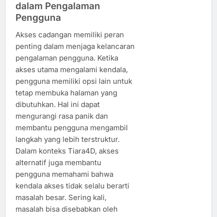
dalam Pengalaman
Pengguna
Akses cadangan memiliki peran
penting dalam menjaga kelancaran
pengalaman pengguna. Ketika
akses utama mengalami kendala,
pengguna memiliki opsi lain untuk
tetap membuka halaman yang
dibutuhkan. Hal ini dapat
mengurangi rasa panik dan
membantu pengguna mengambil
langkah yang lebih terstruktur.
Dalam konteks Tiara4D, akses
alternatif juga membantu
pengguna memahami bahwa
kendala akses tidak selalu berarti
masalah besar. Sering kali,
masalah bisa disebabkan oleh