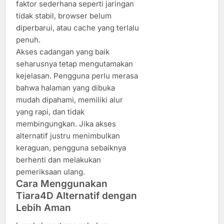
faktor sederhana seperti jaringan
tidak stabil, browser belum
diperbarui, atau cache yang terlalu
penuh.
Akses cadangan yang baik
seharusnya tetap mengutamakan
kejelasan. Pengguna perlu merasa
bahwa halaman yang dibuka
mudah dipahami, memiliki alur
yang rapi, dan tidak
membingungkan. Jika akses
alternatif justru menimbulkan
keraguan, pengguna sebaiknya
berhenti dan melakukan
pemeriksaan ulang.
Cara Menggunakan
Tiara4D Alternatif dengan
Lebih Aman