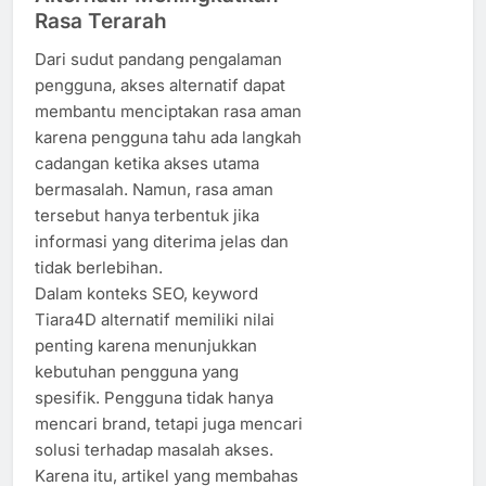
Rasa Terarah
Dari sudut pandang pengalaman
pengguna, akses alternatif dapat
membantu menciptakan rasa aman
karena pengguna tahu ada langkah
cadangan ketika akses utama
bermasalah. Namun, rasa aman
tersebut hanya terbentuk jika
informasi yang diterima jelas dan
tidak berlebihan.
Dalam konteks SEO, keyword
Tiara4D alternatif memiliki nilai
penting karena menunjukkan
kebutuhan pengguna yang
spesifik. Pengguna tidak hanya
mencari brand, tetapi juga mencari
solusi terhadap masalah akses.
Karena itu, artikel yang membahas