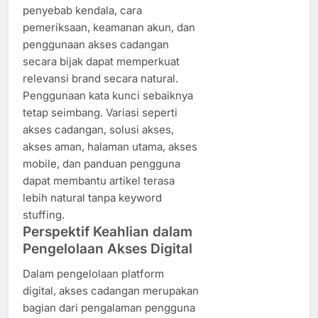
penyebab kendala, cara
pemeriksaan, keamanan akun, dan
penggunaan akses cadangan
secara bijak dapat memperkuat
relevansi brand secara natural.
Penggunaan kata kunci sebaiknya
tetap seimbang. Variasi seperti
akses cadangan, solusi akses,
akses aman, halaman utama, akses
mobile, dan panduan pengguna
dapat membantu artikel terasa
lebih natural tanpa keyword
stuffing.
Perspektif Keahlian dalam
Pengelolaan Akses Digital
Dalam pengelolaan platform
digital, akses cadangan merupakan
bagian dari pengalaman pengguna