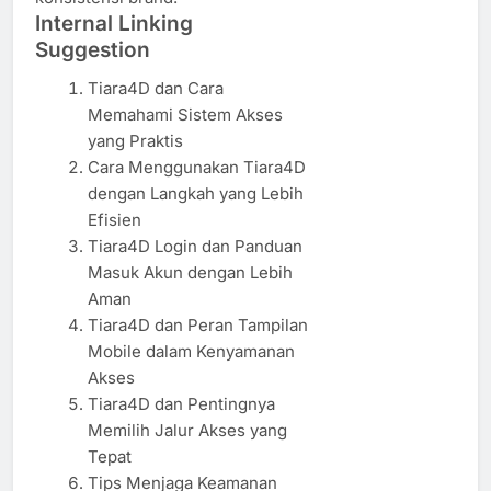
Internal Linking
Suggestion
Tiara4D dan Cara
Memahami Sistem Akses
yang Praktis
Cara Menggunakan Tiara4D
dengan Langkah yang Lebih
Efisien
Tiara4D Login dan Panduan
Masuk Akun dengan Lebih
Aman
Tiara4D dan Peran Tampilan
Mobile dalam Kenyamanan
Akses
Tiara4D dan Pentingnya
Memilih Jalur Akses yang
Tepat
Tips Menjaga Keamanan