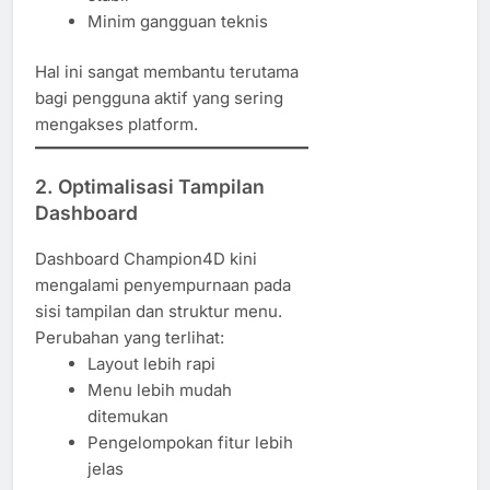
Minim gangguan teknis
Hal ini sangat membantu terutama
bagi pengguna aktif yang sering
mengakses platform.
2. Optimalisasi Tampilan
Dashboard
Dashboard Champion4D kini
mengalami penyempurnaan pada
sisi tampilan dan struktur menu.
Perubahan yang terlihat:
Layout lebih rapi
Menu lebih mudah
ditemukan
Pengelompokan fitur lebih
jelas