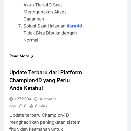
Akun Tiara4D Saat
Menggunakan Akses
Cadangan
Solusi Saat Halaman
tiara4d
Tidak Bisa Dibuka dengan
Normal
Read More
Update Terbaru dari Platform
Champion4D yang Perlu
Anda Ketahui
e279204
4 months
ago
0
8 mins
Update terbaru Champion4D
menghadirkan peningkatan sistem,
fitur, dan keamanan untuk