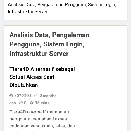
Analisis Data, Pengalaman Pengguna, Sistem Login,
Infrastruktur Server
Analisis Data, Pengalaman
Pengguna, Sistem Login,
Infrastruktur Server
Tiara4D Alternatif sebagai
Solusi Akses Saat
Dibutuhkan
e279204
2 months
ago
0
15 mins
Tiara4D alternatif membantu
pengguna memahami akses
cadangan yang aman, jelas, dan