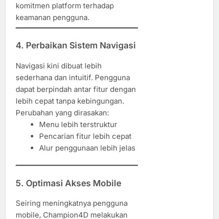
komitmen platform terhadap
keamanan pengguna.
4. Perbaikan Sistem Navigasi
Navigasi kini dibuat lebih
sederhana dan intuitif. Pengguna
dapat berpindah antar fitur dengan
lebih cepat tanpa kebingungan.
Perubahan yang dirasakan:
Menu lebih terstruktur
Pencarian fitur lebih cepat
Alur penggunaan lebih jelas
5. Optimasi Akses Mobile
Seiring meningkatnya pengguna
mobile, Champion4D melakukan