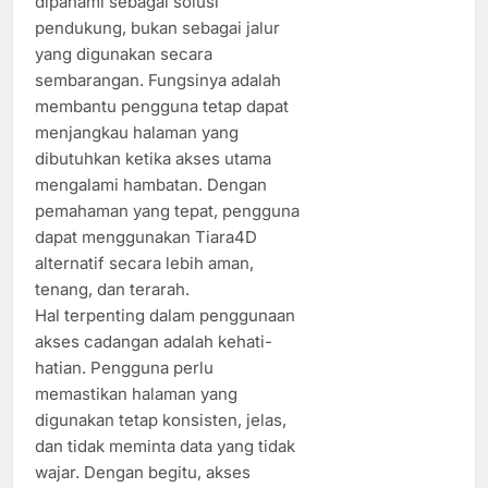
dipahami sebagai solusi
pendukung, bukan sebagai jalur
yang digunakan secara
sembarangan. Fungsinya adalah
membantu pengguna tetap dapat
menjangkau halaman yang
dibutuhkan ketika akses utama
mengalami hambatan. Dengan
pemahaman yang tepat, pengguna
dapat menggunakan Tiara4D
alternatif secara lebih aman,
tenang, dan terarah.
Hal terpenting dalam penggunaan
akses cadangan adalah kehati-
hatian. Pengguna perlu
memastikan halaman yang
digunakan tetap konsisten, jelas,
dan tidak meminta data yang tidak
wajar. Dengan begitu, akses