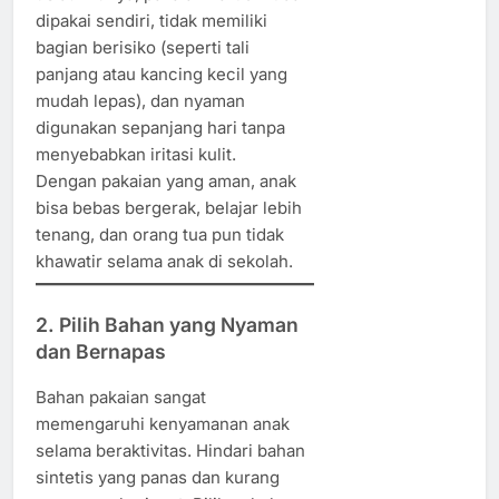
dipakai sendiri, tidak memiliki
bagian berisiko (seperti tali
panjang atau kancing kecil yang
mudah lepas), dan nyaman
digunakan sepanjang hari tanpa
menyebabkan iritasi kulit.
Dengan pakaian yang aman, anak
bisa bebas bergerak, belajar lebih
tenang, dan orang tua pun tidak
khawatir selama anak di sekolah.
2. Pilih Bahan yang Nyaman
dan Bernapas
Bahan pakaian sangat
memengaruhi kenyamanan anak
selama beraktivitas. Hindari bahan
sintetis yang panas dan kurang