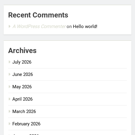
Recent Comments
A WordPress Commenter
on
Hello world!
Archives
July 2026
June 2026
May 2026
April 2026
March 2026
February 2026