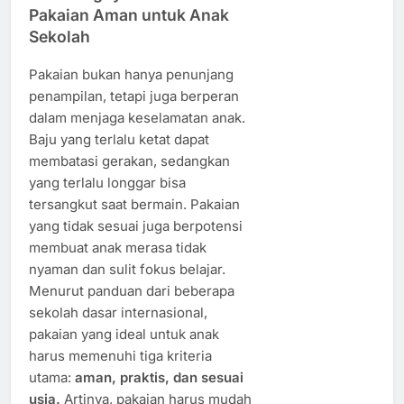
Pakaian Aman untuk Anak
Sekolah
Pakaian bukan hanya penunjang
penampilan, tetapi juga berperan
dalam menjaga keselamatan anak.
Baju yang terlalu ketat dapat
membatasi gerakan, sedangkan
yang terlalu longgar bisa
tersangkut saat bermain. Pakaian
yang tidak sesuai juga berpotensi
membuat anak merasa tidak
nyaman dan sulit fokus belajar.
Menurut panduan dari beberapa
sekolah dasar internasional,
pakaian yang ideal untuk anak
harus memenuhi tiga kriteria
utama:
aman, praktis, dan sesuai
usia.
Artinya, pakaian harus mudah