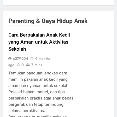
Parenting & Gaya Hidup Anak
Cara Berpakaian Anak Kecil
yang Aman untuk Aktivitas
Sekolah
e279204
9 months
ago
0
7 mins
Temukan panduan lengkap cara
memilih pakaian anak kecil yang
aman dan nyaman untuk sekolah.
Pelajari bahan, model, dan tips
berpakaian praktis agar anak bebas
bergerak dan tetap terlindungi
selama beraktivitas.
Bagi orang tua, memilih pakaian