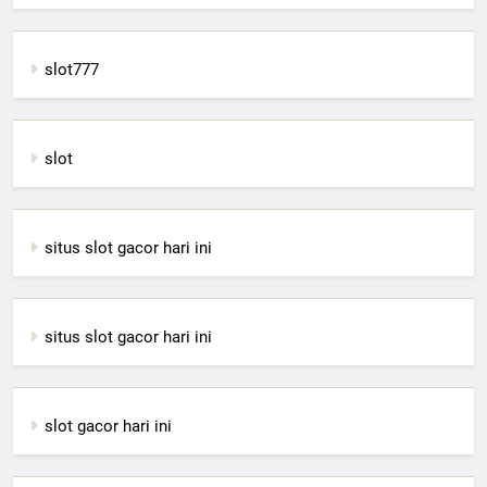
slot777
slot
situs slot gacor hari ini
situs slot gacor hari ini
slot gacor hari ini