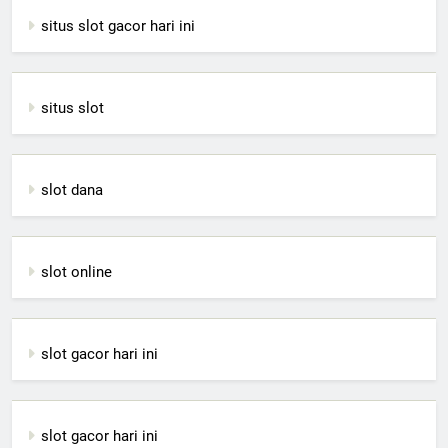
situs slot gacor hari ini
situs slot
slot dana
slot online
slot gacor hari ini
slot gacor hari ini