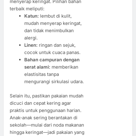
menyerap keringat. Pilihan bahan
terbaik meliputi:
Katun:
lembut di kulit,
mudah menyerap keringat,
dan tidak menimbulkan
alergi.
Linen:
ringan dan sejuk,
cocok untuk cuaca panas.
Bahan campuran dengan
serat alami:
memberikan
elastisitas tanpa
mengurangi sirkulasi udara.
Selain itu, pastikan pakaian mudah
dicuci dan cepat kering agar
praktis untuk penggunaan harian.
Anak-anak sering berantakan di
sekolah—mulai dari noda makanan
hingga keringat—jadi pakaian yang