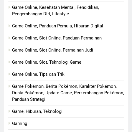
Game Online, Kesehatan Mental, Pendidikan,
Pengembangan Diri, Lifestyle
Game Online, Panduan Pemula, Hiburan Digital
Game Online, Slot Online, Panduan Permainan
Game Online, Slot Online, Permainan Judi
Game Online, Slot, Teknologi Game
Game Online, Tips dan Trik
Game Pokémon, Berita Pokémon, Karakter Pokémon,
Dunia Pokémon, Update Game, Perkembangan Pokémon,
Panduan Strategi
Game, Hiburan, Teknologi
Gaming