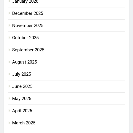
January 2026
December 2025
November 2025
October 2025
September 2025
August 2025
July 2025
June 2025
May 2025
April 2025
March 2025