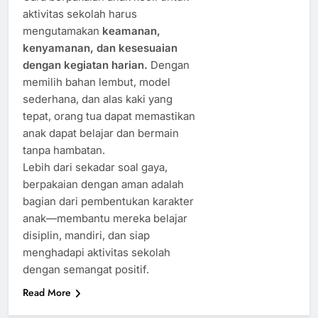
aktivitas sekolah harus
mengutamakan
keamanan,
kenyamanan, dan kesesuaian
dengan kegiatan harian.
Dengan
memilih bahan lembut, model
sederhana, dan alas kaki yang
tepat, orang tua dapat memastikan
anak dapat belajar dan bermain
tanpa hambatan.
Lebih dari sekadar soal gaya,
berpakaian dengan aman adalah
bagian dari pembentukan karakter
anak—membantu mereka belajar
disiplin, mandiri, dan siap
menghadapi aktivitas sekolah
dengan semangat positif.
Read More