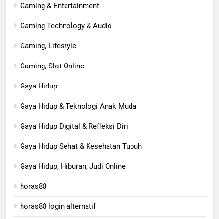
Gaming & Entertainment
Gaming Technology & Audio
Gaming, Lifestyle
Gaming, Slot Online
Gaya Hidup
Gaya Hidup & Teknologi Anak Muda
Gaya Hidup Digital & Refleksi Diri
Gaya Hidup Sehat & Kesehatan Tubuh
Gaya Hidup, Hiburan, Judi Online
horas88
horas88 login alternatif