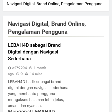
Navigasi Digital, Brand Online, Pengalaman Pengguna
Navigasi Digital, Brand Online,
Pengalaman Pengguna
LEBAH4D sebagai Brand
Digital dengan Navigasi
Sederhana
e279204
1 month
ago
0
14 mins
LEBAH4D hadir sebagai brand
digital dengan navigasi sederhana
yang membantu pengguna
mengakses halaman lebih jelas,
aman, dan nyaman.
Mengenal LEBAH4D