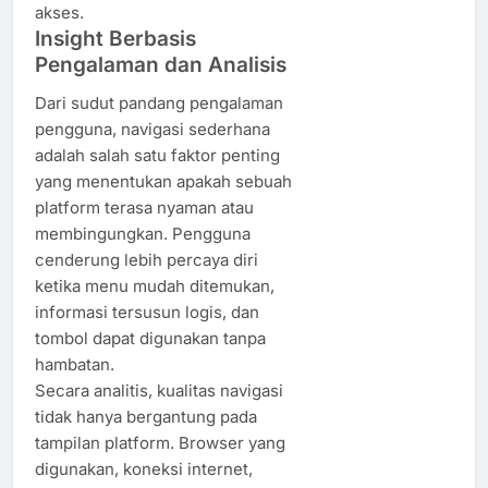
akses.
Insight Berbasis
Pengalaman dan Analisis
Dari sudut pandang pengalaman
pengguna, navigasi sederhana
adalah salah satu faktor penting
yang menentukan apakah sebuah
platform terasa nyaman atau
membingungkan. Pengguna
cenderung lebih percaya diri
ketika menu mudah ditemukan,
informasi tersusun logis, dan
tombol dapat digunakan tanpa
hambatan.
Secara analitis, kualitas navigasi
tidak hanya bergantung pada
tampilan platform. Browser yang
digunakan, koneksi internet,