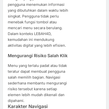
pengguna menemukan informasi
yang dibutuhkan dalam waktu lebih
singkat. Pengguna tidak perlu
menebak fungsi tombol atau
mencari menu secara berulang.
Dalam konteks LEBAH4D,
kemudahan ini mendukung
aktivitas digital yang lebih efisien.
Mengurangi Risiko Salah Klik
Menu yang terlalu padat atau tidak
teratur dapat membuat pengguna
salah memilih bagian. Navigasi
sederhana membantu mengurangi
risiko tersebut karena setiap
elemen lebih mudah dikenali dan
dipahami.
Karakter Navigasi