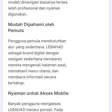
mudah dinavigasi biasanya terasa
lebih profesional dan nyaman
digunakan.
Mudah Dipahami oleh
Pemula
Pengguna pemula membutuhkan
alur yang sederhana. LEBAH4D
sebagai brand digital dengan
navigasi sederhana membantu
mereka mengenali halaman awal,
memahami menu utama, dan
membaca informasi secara
bertahap.
Nyaman untuk Akses Mobile
Banyak pengguna mengakses
LEBAH4D melalui ponsel. Pada