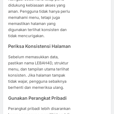
didukung kebiasaan akses yang
aman. Pengguna tidak hanya perlu
memahami menu, tetapi juga
memastikan halaman yang
digunakan terlihat konsisten dan
tidak mencurigakan.
Periksa Konsistensi Halaman
Sebelum memasukkan data,
pastikan nama LEBAH4D, struktur
menu, dan tampilan utama terlihat
konsisten. Jika halaman tampak
tidak wajar, pengguna sebaiknya
berhenti dan memeriksa ulang.
Gunakan Perangkat Pribadi
Perangkat pribadi lebih disarankan