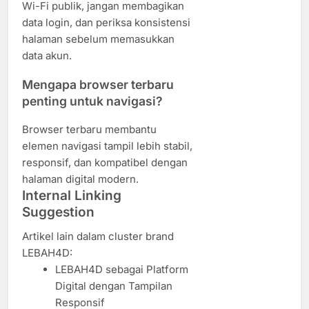
Wi-Fi publik, jangan membagikan
data login, dan periksa konsistensi
halaman sebelum memasukkan
data akun.
Mengapa browser terbaru
penting untuk navigasi?
Browser terbaru membantu
elemen navigasi tampil lebih stabil,
responsif, dan kompatibel dengan
halaman digital modern.
Internal Linking
Suggestion
Artikel lain dalam cluster brand
LEBAH4D:
LEBAH4D sebagai Platform
Digital dengan Tampilan
Responsif