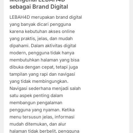
sebagai Brand Digital
LEBAH4D merupakan brand digital
yang banyak dicari pengguna
karena kebutuhan akses online
yang praktis, jelas, dan mudah
dipahami. Dalam aktivitas digital
modern, pengguna tidak hanya
membutuhkan halaman yang bisa
dibuka dengan cepat, tetapi juga
tampilan yang rapi dan navigasi
yang tidak membingungkan.
Navigasi sederhana menjadi salah
satu aspek penting dalam
membangun pengalaman
pengguna yang nyaman. Ketika
menu tersusun jelas, informasi
mudah ditemukan, dan alur
halaman tidak berbelit, pengguna