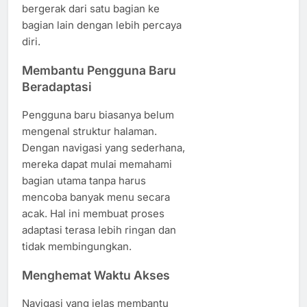
bergerak dari satu bagian ke
bagian lain dengan lebih percaya
diri.
Membantu Pengguna Baru
Beradaptasi
Pengguna baru biasanya belum
mengenal struktur halaman.
Dengan navigasi yang sederhana,
mereka dapat mulai memahami
bagian utama tanpa harus
mencoba banyak menu secara
acak. Hal ini membuat proses
adaptasi terasa lebih ringan dan
tidak membingungkan.
Menghemat Waktu Akses
Navigasi yang jelas membantu