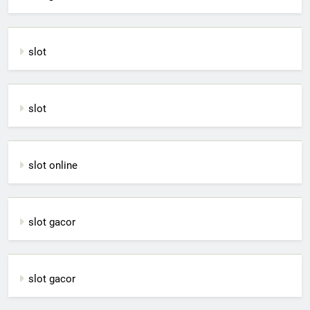
slot
slot
slot online
slot gacor
slot gacor