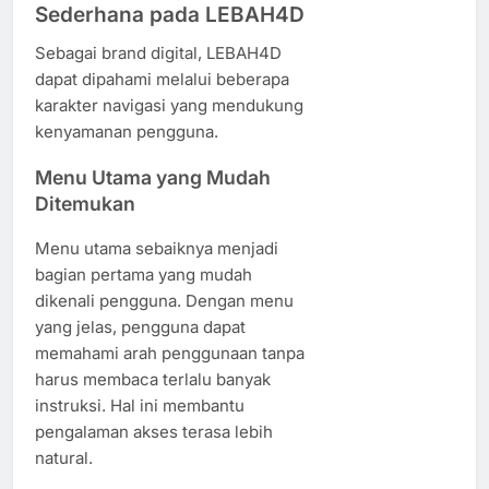
Sederhana pada LEBAH4D
Sebagai brand digital, LEBAH4D
dapat dipahami melalui beberapa
karakter navigasi yang mendukung
kenyamanan pengguna.
Menu Utama yang Mudah
Ditemukan
Menu utama sebaiknya menjadi
bagian pertama yang mudah
dikenali pengguna. Dengan menu
yang jelas, pengguna dapat
memahami arah penggunaan tanpa
harus membaca terlalu banyak
instruksi. Hal ini membantu
pengalaman akses terasa lebih
natural.