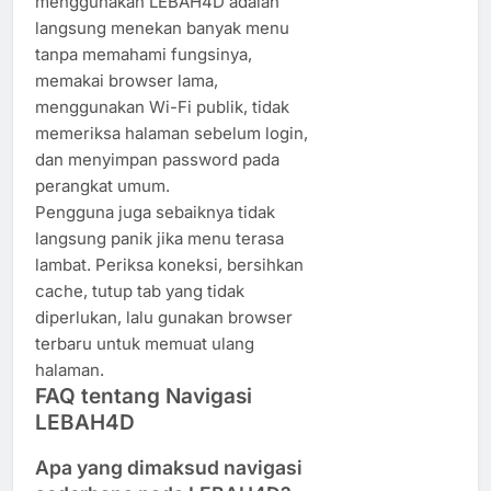
menggunakan LEBAH4D adalah
langsung menekan banyak menu
tanpa memahami fungsinya,
memakai browser lama,
menggunakan Wi-Fi publik, tidak
memeriksa halaman sebelum login,
dan menyimpan password pada
perangkat umum.
Pengguna juga sebaiknya tidak
langsung panik jika menu terasa
lambat. Periksa koneksi, bersihkan
cache, tutup tab yang tidak
diperlukan, lalu gunakan browser
terbaru untuk memuat ulang
halaman.
FAQ tentang Navigasi
LEBAH4D
Apa yang dimaksud navigasi