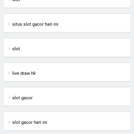
situs slot gacor hari ini
slot
live draw hk
slot gacor
slot gacor hari ini