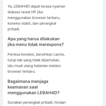
Ya, LEBAH4D dapat terasa nyaman
diakses lewat HP jika
menggunakan browser terbaru,
koneksi stabil, dan perangkat
pribadi.
Apa yang harus dilakukan
jika menu tidak merespons?
Periksa koneksi, bersihkan cache,
tutup tab yang tidak diperlukan,
lalu muat ulang halaman melalui
browser terbaru.
Bagaimana menjaga
keamanan saat
menggunakan LEBAH4D?
Gunakan perangkat pribadi, hindari