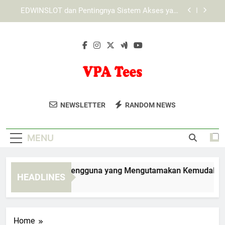
Skip
LEBAH4D dan Pentingnya Sistem Akses yang
to
Stabil
content
KAYA787 dengan Desain Digital yang Ringan dan
Ramah Pengguna
LEBAH4D untuk Pengguna yang Mengutamakan
Kemudahan Navigasi
EDWINSLOT dan Pentingnya Sistem Akses yang
Stabil
VPA Tees
Tampil Gaya Dengan Kaus Trendy Dari
LEBAH4D dan Pentingnya Sistem Akses yang
NEWSLETTER
RANDOM NEWS
Stabil
VPA Tees. Temukan Berbagai Desain
KAYA787 dengan Desain Digital yang Ringan dan
Menarik Yang Cocok Untuk Setiap
Ramah Pengguna
MENU
Suasana.
EBAH4D untuk Pengguna yang Mengutamakan Kemudahan Nav
HEADLINES
Weeks Ago
Home