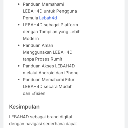
Panduan Memahami
LEBAH4D untuk Pengguna
Pemula
Lebah4d
LEBAH4D sebagai Platform
dengan Tampilan yang Lebih
Modern
Panduan Aman
Menggunakan LEBAH4D
tanpa Proses Rumit
Panduan Akses LEBAH4D
melalui Android dan iPhone
Panduan Memahami Fitur
LEBAH4D secara Mudah
dan Efisien
Kesimpulan
LEBAH4D sebagai brand digital
dengan navigasi sederhana dapat