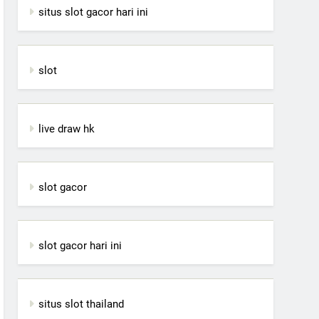
situs slot gacor hari ini
slot
live draw hk
slot gacor
slot gacor hari ini
situs slot thailand