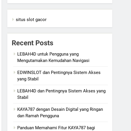
situs slot gacor
Recent Posts
LEBAH4D untuk Pengguna yang
Mengutamakan Kemudahan Navigasi
EDWINSLOT dan Pentingnya Sistem Akses
yang Stabil
LEBAH4D dan Pentingnya Sistem Akses yang
Stabil
KAYA787 dengan Desain Digital yang Ringan
dan Ramah Pengguna
Panduan Memahami Fitur KAYA787 bagi