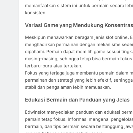
memanfaatkan sistem ini untuk bermain secara lebi
konsisten.
Variasi Game yang Mendukung Konsentras
Meskipun menawarkan beragam jenis slot online, E
menghadirkan permainan dengan mekanisme sede
dipahami. Pemain dapat memilih game sesuai ting
masing-masing, sehingga tetap bisa bermain fokus
terburu-buru atau tertekan.
Fokus yang terjaga juga membantu pemain dalam 
permainan dan strategi yang lebih efektif, sehingga
stabil dan pengalaman lebih memuaskan.
Edukasi Bermain dan Panduan yang Jelas
Edwinslot menyediakan panduan dan edukasi ber
pemain tetap fokus. Informasi mengenai pengelolaa
bermain, dan tips bermain secara bertanggung jaw