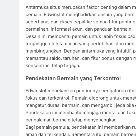
Antarmuka situs merupakan faktor penting dalam 
pemain. Edwinslot menghadirkan desain yang bersih
sederhana, dan akses cepat ke semua fitur penting
permainan, informasi akun, dan panduan bermain.
Desain ini membantu pemain untuk lebih fokus pad
terganggu oleh tampilan yang berlebihan atau men
membingungkan. Dengan antarmuka yang intuitif, 
memantau saldo, taruhan, dan fitur bonus dengan
konsentrasi tetap terjaga.
Pendekatan Bermain yang Terkontrol
Edwinslot menekankan pentingnya pengaturan ritm
fokus dan terkontrol. Pemain didorong untuk meneta
mengatur durasi bermain, dan mengambil jeda bila 
Pendekatan ini membantu menjaga mental dan foku
pengalaman bermain tetap menyenangkan.
Bagi pemain pemula, pendekatan ini memberikan ru
aman dan terkendali. Sementara itu, pemain berpe