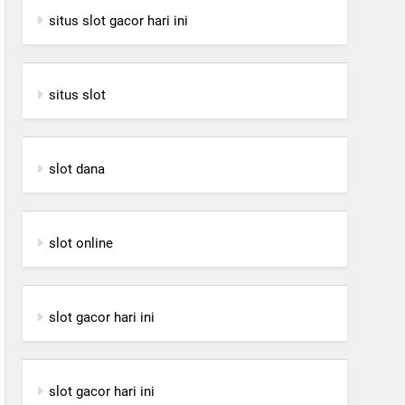
situs slot gacor hari ini
situs slot
slot dana
slot online
slot gacor hari ini
slot gacor hari ini