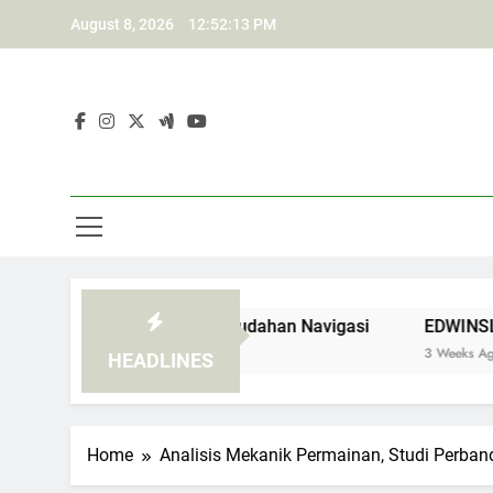
Skip
August 8, 2026
12:52:14 PM
to
content
VPA
Tampil Ga
engutamakan Kemudahan Navigasi
EDWINSLOT dan Pent
3 Weeks Ago
HEADLINES
Home
Analisis Mekanik Permainan, Studi Perbandi