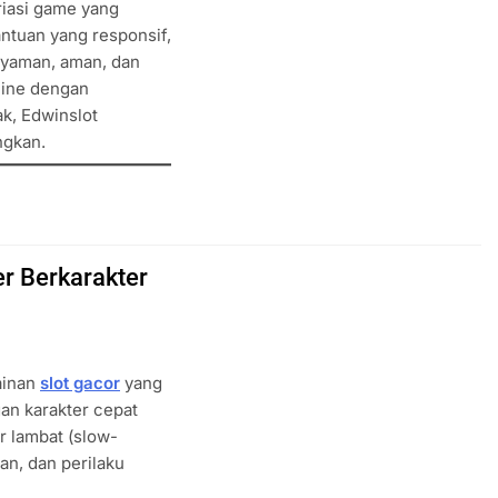
riasi game yang
ntuan yang responsif,
yaman, aman, dan
line dengan
k, Edwinslot
ngkan.
er Berkarakter
ainan
slot gacor
yang
an karakter cepat
r lambat (slow-
an, dan perilaku