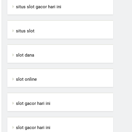
situs slot gacor hari ini
situs slot
slot dana
slot online
slot gacor hari ini
slot gacor hari ini