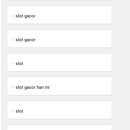
slot gacor
slot gacor
slot
slot gacor hari ini
slot