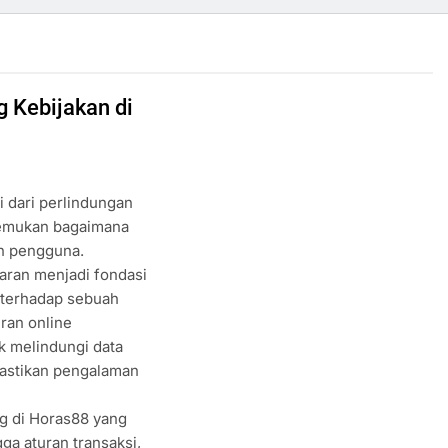
 Kebijakan di
i dari perlindungan
 Temukan bagaimana
n pengguna.
paran menjadi fondasi
terhadap sebuah
uran online
k melindungi data
astikan pengalaman
ng di Horas88 yang
gga aturan transaksi,