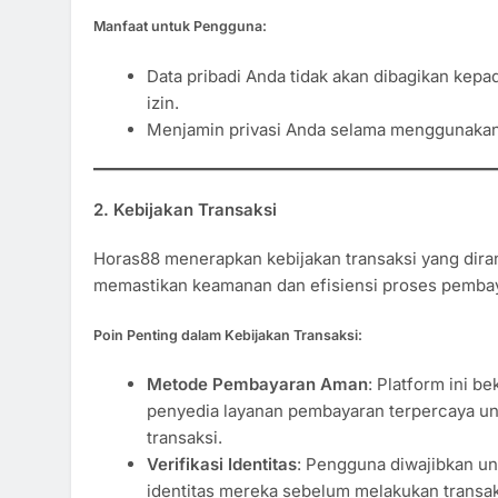
Manfaat untuk Pengguna
:
Data pribadi Anda tidak akan dibagikan kepad
izin.
Menjamin privasi Anda selama menggunakan
2.
Kebijakan Transaksi
Horas88 menerapkan kebijakan transaksi yang dir
memastikan keamanan dan efisiensi proses pemba
Poin Penting dalam Kebijakan Transaksi
:
Metode Pembayaran Aman
: Platform ini b
penyedia layanan pembayaran terpercaya un
transaksi.
Verifikasi Identitas
: Pengguna diwajibkan un
identitas mereka sebelum melakukan transak