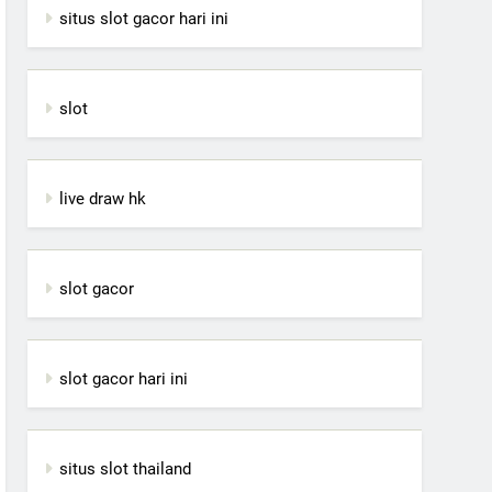
situs slot gacor hari ini
slot
live draw hk
slot gacor
slot gacor hari ini
situs slot thailand