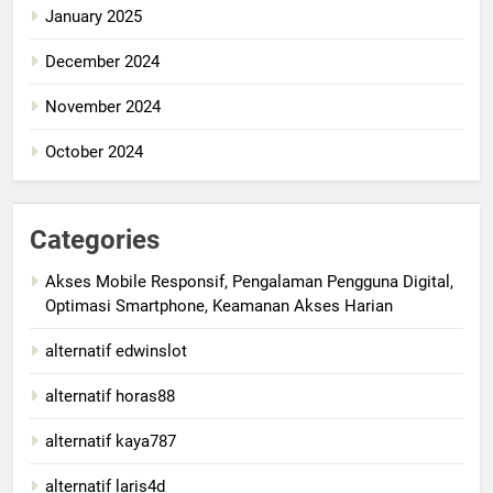
January 2025
December 2024
November 2024
October 2024
Categories
Akses Mobile Responsif, Pengalaman Pengguna Digital,
Optimasi Smartphone, Keamanan Akses Harian
alternatif edwinslot
alternatif horas88
alternatif kaya787
alternatif laris4d