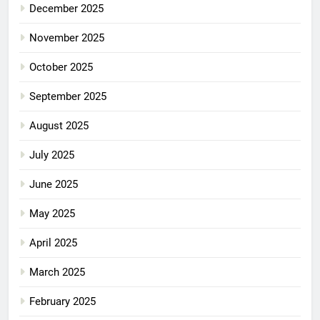
December 2025
November 2025
October 2025
September 2025
August 2025
July 2025
June 2025
May 2025
April 2025
March 2025
February 2025