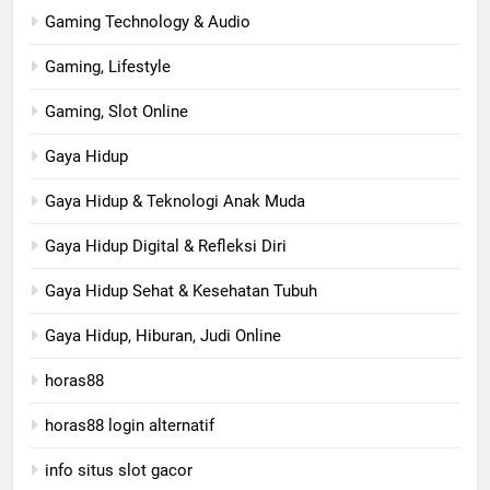
Gaming Technology & Audio
Gaming, Lifestyle
Gaming, Slot Online
Gaya Hidup
Gaya Hidup & Teknologi Anak Muda
Gaya Hidup Digital & Refleksi Diri
Gaya Hidup Sehat & Kesehatan Tubuh
Gaya Hidup, Hiburan, Judi Online
horas88
horas88 login alternatif
info situs slot gacor