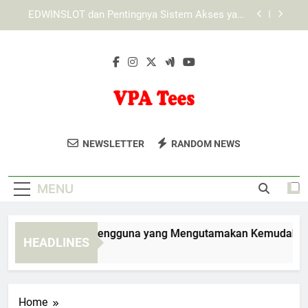
Skip
LEBAH4D dan Pentingnya Sistem Akses yang
to
Stabil
content
KAYA787 dengan Desain Digital yang Ringan dan
Ramah Pengguna
LEBAH4D untuk Pengguna yang Mengutamakan
Kemudahan Navigasi
EDWINSLOT dan Pentingnya Sistem Akses yang
Stabil
VPA Tees
Tampil Gaya Dengan Kaus Trendy Dari
LEBAH4D dan Pentingnya Sistem Akses yang
NEWSLETTER
RANDOM NEWS
Stabil
VPA Tees. Temukan Berbagai Desain
KAYA787 dengan Desain Digital yang Ringan dan
Menarik Yang Cocok Untuk Setiap
Ramah Pengguna
MENU
Suasana.
EBAH4D untuk Pengguna yang Mengutamakan Kemudahan Nav
HEADLINES
Weeks Ago
Home