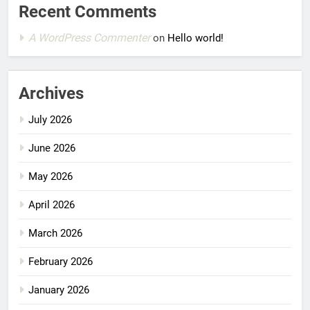
Recent Comments
A WordPress Commenter
on
Hello world!
Archives
July 2026
June 2026
May 2026
April 2026
March 2026
February 2026
January 2026