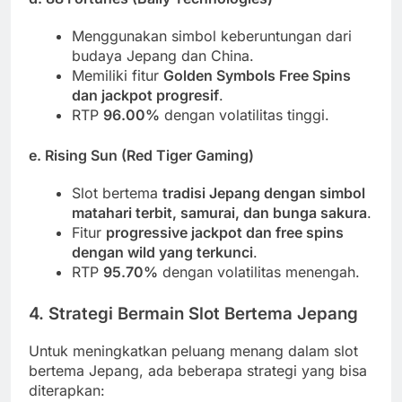
Menggunakan simbol keberuntungan dari
budaya Jepang dan China.
Memiliki fitur
Golden Symbols Free Spins
dan jackpot progresif
.
RTP
96.00%
dengan volatilitas tinggi.
e. Rising Sun (Red Tiger Gaming)
Slot bertema
tradisi Jepang dengan simbol
matahari terbit, samurai, dan bunga sakura
.
Fitur
progressive jackpot dan free spins
dengan wild yang terkunci
.
RTP
95.70%
dengan volatilitas menengah.
4. Strategi Bermain Slot Bertema Jepang
Untuk meningkatkan peluang menang dalam slot
bertema Jepang, ada beberapa strategi yang bisa
diterapkan: