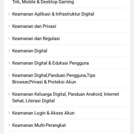
Trik, Mobile & Desktop Gaming
Keamanan Aplikasi & Infrastruktur Digital
Keamanan dan Privasi
Keamanan dan Regulasi
Keamanan Digital
Keamanan Digital & Edukasi Pengguna
Keamanan Digital,Panduan Pengguna,Tips
Browser,Privasi & Proteksi Akun
Keamanan Keluarga Digital, Panduan Android, Internet
Sehat, Literasi Digital
Keamanan Login & Akses Akun
Keamanan Multi-Perangkat