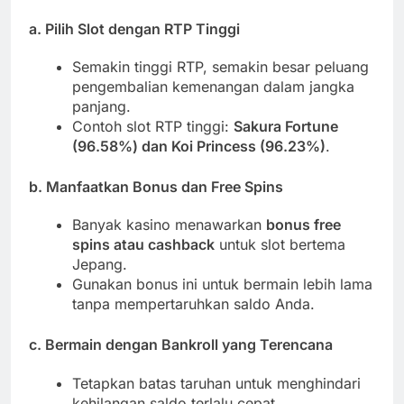
a. Pilih Slot dengan RTP Tinggi
Semakin tinggi RTP, semakin besar peluang
pengembalian kemenangan dalam jangka
panjang.
Contoh slot RTP tinggi:
Sakura Fortune
(96.58%) dan Koi Princess (96.23%)
.
b. Manfaatkan Bonus dan Free Spins
Banyak kasino menawarkan
bonus free
spins atau cashback
untuk slot bertema
Jepang.
Gunakan bonus ini untuk bermain lebih lama
tanpa mempertaruhkan saldo Anda.
c. Bermain dengan Bankroll yang Terencana
Tetapkan batas taruhan untuk menghindari
kehilangan saldo terlalu cepat.