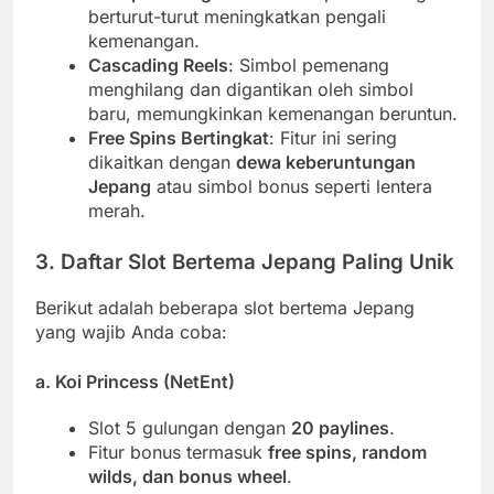
berturut-turut meningkatkan pengali
kemenangan.
Cascading Reels
: Simbol pemenang
menghilang dan digantikan oleh simbol
baru, memungkinkan kemenangan beruntun.
Free Spins Bertingkat
: Fitur ini sering
dikaitkan dengan
dewa keberuntungan
Jepang
atau simbol bonus seperti lentera
merah.
3. Daftar Slot Bertema Jepang Paling Unik
Berikut adalah beberapa slot bertema Jepang
yang wajib Anda coba:
a. Koi Princess (NetEnt)
Slot 5 gulungan dengan
20 paylines
.
Fitur bonus termasuk
free spins, random
wilds, dan bonus wheel
.