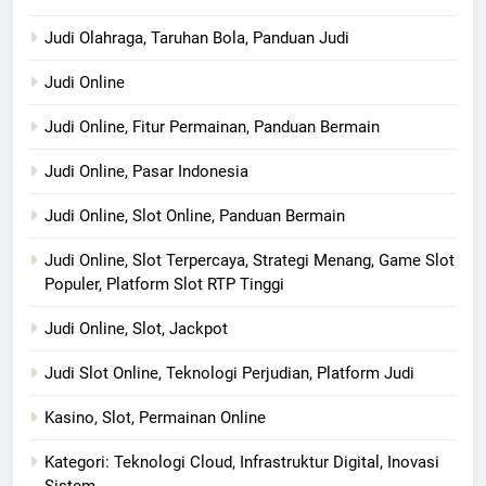
Judi Olahraga, Taruhan Bola, Panduan Judi
Judi Online
Judi Online, Fitur Permainan, Panduan Bermain
Judi Online, Pasar Indonesia
Judi Online, Slot Online, Panduan Bermain
Judi Online, Slot Terpercaya, Strategi Menang, Game Slot
Populer, Platform Slot RTP Tinggi
Judi Online, Slot, Jackpot
Judi Slot Online, Teknologi Perjudian, Platform Judi
Kasino, Slot, Permainan Online
Kategori: Teknologi Cloud, Infrastruktur Digital, Inovasi
Sistem