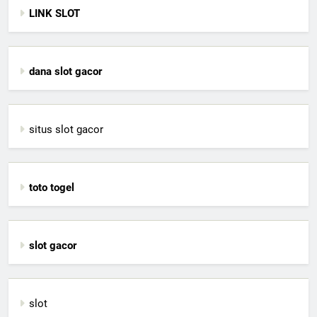
LINK SLOT
dana slot gacor
situs slot gacor
toto togel
slot gacor
slot