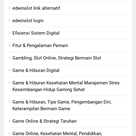
edwinslot link alternatif
edwinslot login
Efisiensi Sistem Digital
Fitur & Pengalaman Pemain
Gambling, Slot Online, Strategi Bermain Slot
Game & Hiburan Digital
Game & Hiburan Kesehatan Mental Manajemen Stres
Keseimbangan Hidup Gaming Sehat
Game & Hiburan, Tips Game, Pengembangan Diri,
Keterampilan Bermain Game
Game Online & Strategi Taruhan
Game Online, Kesehatan Mental, Pendidikan,